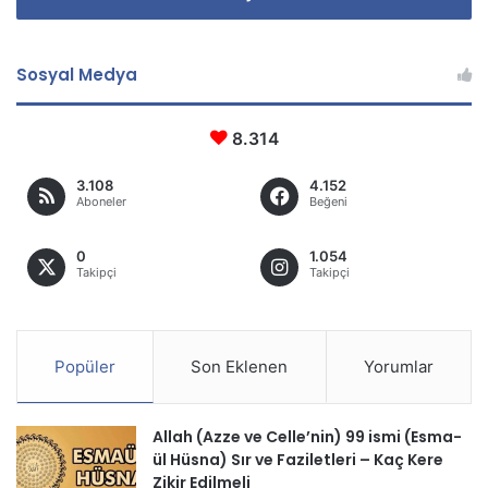
Sosyal Medya
8.314
3.108
4.152
Aboneler
Beğeni
0
1.054
Takipçi
Takipçi
Popüler
Son Eklenen
Yorumlar
Allah (Azze ve Celle’nin) 99 ismi (Esma-
ül Hüsna) Sır ve Faziletleri – Kaç Kere
Zikir Edilmeli