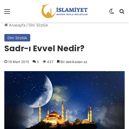
Menü
Dış gö
A
Anasayfa
/
Dini Sözlük
Dini Sözlük
Sadr-ı Evvel Nedir?
19 Mart 2015
0
437
Bir dakikadan az