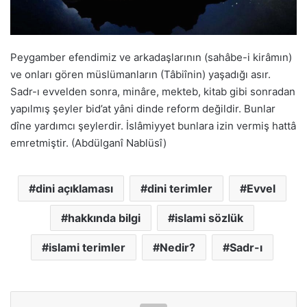
Peygamber efendimiz ve arkadaşlarının (sahâbe-i kirâmın)
ve onları gören müslümanların (Tâbiînin) yaşadığı asır.
Sadr-ı evvelden sonra, minâre, mekteb, kitab gibi sonradan
yapılmış şeyler bid’at yâni dinde reform değildir. Bunlar
dîne yardımcı şeylerdir. İslâmiyyet bunlara izin vermiş hattâ
emretmiştir. (Abdülganî Nablüsî)
dini açıklaması
dini terimler
Evvel
hakkında bilgi
islami sözlük
islami terimler
Nedir?
Sadr-ı