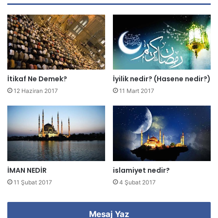
d
r
e
s
i
n
i
z
İtikaf Ne Demek?
İyilik nedir? (Hasene nedir?)
i
12 Haziran 2017
11 Mart 2017
g
i
r
i
n
i
z
İMAN NEDİR
islamiyet nedir?
11 Şubat 2017
4 Şubat 2017
Mesaj Yaz