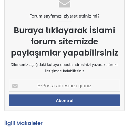
Forum sayfamızı ziyaret ettiniz mi?
Buraya tıklayarak
İslami
forum sitemizde
paylaşımlar yapabilirsiniz
Dilerseniz aşağıdaki kutuya eposta adresinizi yazarak sürekli
iletişimde kalabilirsiniz
E
-
P
o
s
t
a
İlgili Makaleler
a