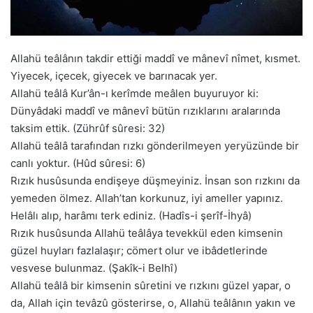
Allahü teâlânın takdir ettiği maddî ve mânevî nîmet, kısmet.
Yiyecek, içecek, giyecek ve barınacak yer.
Allahü teâlâ Kur’ân-ı kerîmde meâlen buyuruyor ki:
Dünyâdaki maddî ve mânevî bütün rızıklarını aralarında
taksim ettik. (Zührûf sûresi: 32)
Allahü teâlâ tarafından rızkı gönderilmeyen yeryüzünde bir
canlı yoktur. (Hûd sûresi: 6)
Rızık husûsunda endişeye düşmeyiniz. İnsan son rızkını da
yemeden ölmez. Allah’tan korkunuz, iyi ameller yapınız.
Helâlı alıp, harâmı terk ediniz. (Hadîs-i şerîf-İhyâ)
Rızık husûsunda Allahü teâlâya tevekkül eden kimsenin
güzel huyları fazlalaşır; cömert olur ve ibâdetlerinde
vesvese bulunmaz. (Şakîk-i Belhî)
Allahü teâlâ bir kimsenin sûretini ve rızkını güzel yapar, o
da, Allah için tevâzû gösterirse, o, Allahü teâlânın yakın ve