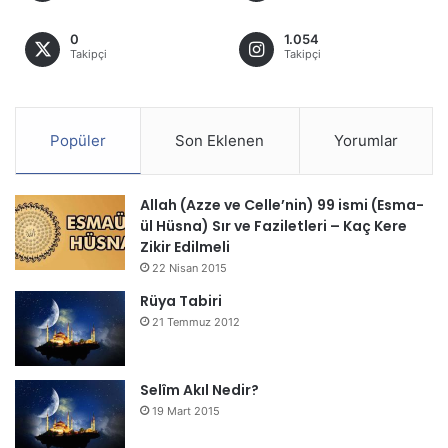
0
1.054
Takipçi
Takipçi
Popüler
Son Eklenen
Yorumlar
Allah (Azze ve Celle’nin) 99 ismi (Esma-
ül Hüsna) Sır ve Faziletleri – Kaç Kere
Zikir Edilmeli
22 Nisan 2015
Rüya Tabiri
21 Temmuz 2012
Selîm Akıl Nedir?
19 Mart 2015