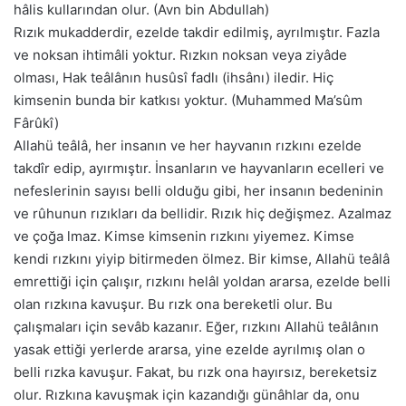
hâlis kullarından olur. (Avn bin Abdullah)
Rızık mukadderdir, ezelde takdir edilmiş, ayrılmıştır. Fazla
ve noksan ihtimâli yoktur. Rızkın noksan veya ziyâde
olması, Hak teâlânın husûsî fadlı (ihsânı) iledir. Hiç
kimsenin bunda bir katkısı yoktur. (Muhammed Ma’sûm
Fârûkî)
Allahü teâlâ, her insanın ve her hayvanın rızkını ezelde
takdîr edip, ayırmıştır. İnsanların ve hayvanların ecelleri ve
nefeslerinin sayısı belli olduğu gibi, her insanın bedeninin
ve rûhunun rızıkları da bellidir. Rızık hiç değişmez. Azalmaz
ve çoğa lmaz. Kimse kimsenin rızkını yiyemez. Kimse
kendi rızkını yiyip bitirmeden ölmez. Bir kimse, Allahü teâlâ
emrettiği için çalışır, rızkını helâl yoldan ararsa, ezelde belli
olan rızkına kavuşur. Bu rızk ona bereketli olur. Bu
çalışmaları için sevâb kazanır. Eğer, rızkını Allahü teâlânın
yasak ettiği yerlerde ararsa, yine ezelde ayrılmış olan o
belli rızka kavuşur. Fakat, bu rızk ona hayırsız, bereketsiz
olur. Rızkına kavuşmak için kazandığı günâhlar da, onu