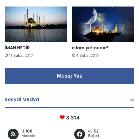
g
i
r
i
n
i
z
İMAN NEDİR
islamiyet nedir?
11 Şubat 2017
4 Şubat 2017
Mesaj Yaz
Sosyal Medya
8.314
3.108
4.152
Aboneler
Beğeni