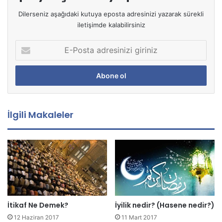
Dilerseniz aşağıdaki kutuya eposta adresinizi yazarak sürekli
iletişimde kalabilirsiniz
E
-
P
o
s
t
a
İlgili Makaleler
a
d
r
e
s
i
n
i
z
İtikaf Ne Demek?
İyilik nedir? (Hasene nedir?)
i
12 Haziran 2017
11 Mart 2017