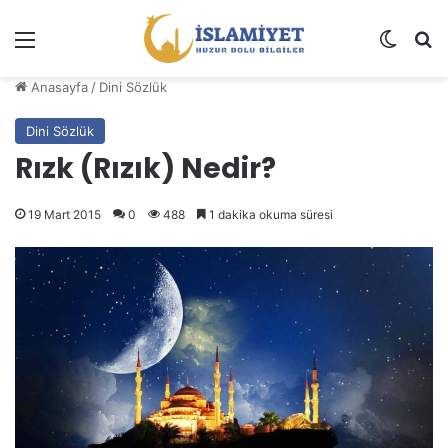
Menü
Dış gö
A
Anasayfa
/
Dini Sözlük
Dini Sözlük
Rızk (Rızık) Nedir?
19 Mart 2015
0
488
1 dakika okuma süresi