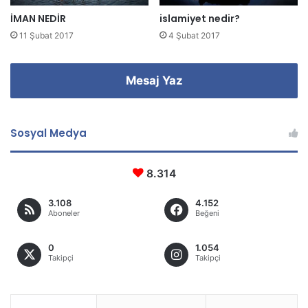
İMAN NEDİR
islamiyet nedir?
11 Şubat 2017
4 Şubat 2017
Mesaj Yaz
Sosyal Medya
8.314
3.108
4.152
Aboneler
Beğeni
0
1.054
Takipçi
Takipçi