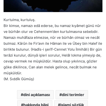
Kurtulma, kurtuluş.
Bir kimse, namazı edâ ederse, bu namaz kıyâmet günü nûr
ve bürhân olur ve Cehennem’den kurtulmasına sebebdir.
Namazı muhâfaza etmezse, nûr ve bürhân olmaz ve necât
bulmaz. Kârûn ile Fir’avn ile Hâman ile ve Übey bin Halef ile
birlikte bulunur. (Hadîs-i şerîf-Cennet Yolu İlmihâli) Bir gün
terâzi kurulur, dünyâ işleri sorulur, Helâl lokma yimeyip de,
cevap vermek ne müşküldür. Hasta olup yıkılınca, gözler
göke dikilince, Can alan melek gelince, necât bulmak ne
müşküldür.
(M. Sıddîk Gümüş)
dini açıklaması
dini terimler
hakkında bilgi
islami sözlük