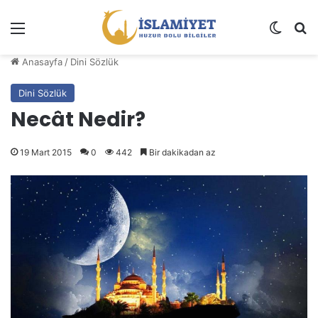
Menü
Dış gö
A
Anasayfa
/
Dini Sözlük
Dini Sözlük
Necât Nedir?
19 Mart 2015
0
442
Bir dakikadan az