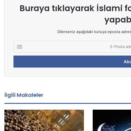
Buraya tıklayarak
İslami f
yapabi
Dilerseniz aşağıdaki kutuya eposta adresin
E
-
P
o
s
t
a
a
d
İlgili Makaleler
r
e
s
i
n
i