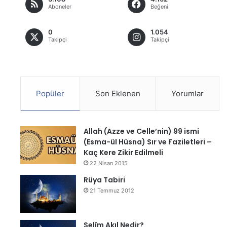
Aboneler
Beğeni
0
1.054
Takipçi
Takipçi
Popüler
Son Eklenen
Yorumlar
Allah (Azze ve Celle’nin) 99 ismi
(Esma-ül Hüsna) Sır ve Faziletleri –
Kaç Kere Zikir Edilmeli
22 Nisan 2015
Rüya Tabiri
21 Temmuz 2012
Selîm Akıl Nedir?