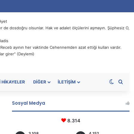
Ayet
 de dosdoğru olsunlar. Hak ve adalet ölçülerini aşmayın. Şüphesiz O,
Hadis
, Receb ayının her vaktinde Cehennemden azat ettiği kulları vardır.
ar girer" (Deylemi)
Dış görü
Aram
I HIKAYELER
DIĞER
İLETIŞIM
Sosyal Medya
8.314
3.108
4.152