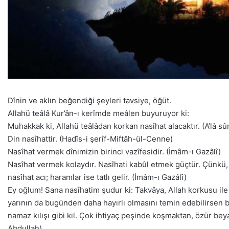
Dînin ve aklın beğendiği şeyleri tavsiye, öğüt.
Allahü teâlâ Kur’ân-ı kerîmde meâlen buyuruyor ki:
Muhakkak ki, Allahü teâlâdan korkan nasîhat alacaktır. (A’lâ sûr
Din nasîhattir. (Hadîs-i şerîf-Miftâh-ül-Cenne)
Nasîhat vermek dînimizin birinci vazîfesidir. (İmâm-ı Gazâlî)
Nasîhat vermek kolaydır. Nasîhati kabûl etmek güçtür. Çünkü,
nasîhat acı; haramlar ise tatlı gelir. (İmâm-ı Gazâlî)
Ey oğlum! Sana nasîhatim şudur ki: Takvâya, Allah korkusu il
yarının da bugünden daha hayırlı olmasını temin edebilirsen 
namaz kılışı gibi kıl. Çok ihtiyaç peşinde koşmaktan, özür be
Abdullah)