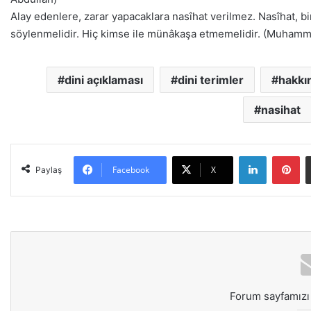
Alay edenlere, zarar yapacaklara nasîhat verilmez. Nasîhat, b
söylenmelidir. Hiç kimse ile münâkaşa etmemelidir. (Muham
dini açıklaması
dini terimler
hakkın
nasihat
LinkedIn
Pinterest
Facebook
X
Paylaş
Forum sayfamızı 