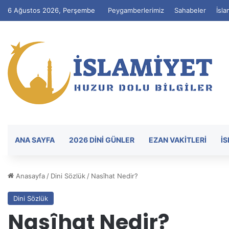
6 Ağustos 2026, Perşembe
Peygamberlerimiz
Sahabeler
İsla
ANA SAYFA
2026 DİNİ GÜNLER
EZAN VAKITLERI
İ
Anasayfa
/
Dini Sözlük
/
Nasîhat Nedir?
Dini Sözlük
Nasîhat Nedir?