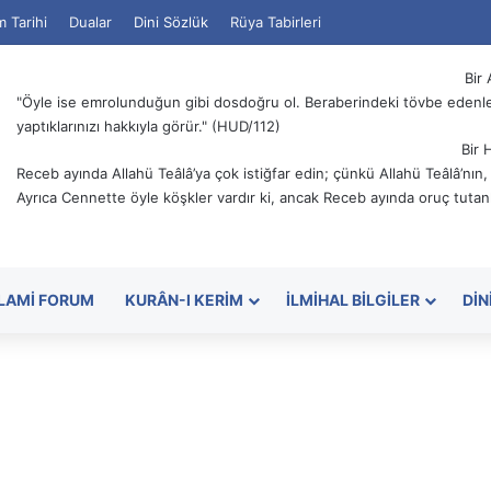
m Tarihi
Dualar
Dini Sözlük
Rüya Tabirleri
Bir 
"Öyle ise emrolunduğun gibi dosdoğru ol. Beraberindeki tövbe edenler
yaptıklarınızı hakkıyla görür." (HUD/112)
Bir 
Receb ayında Allahü Teâlâ’ya çok istiğfar edin; çünkü Allahü Teâlâ’nın
Ayrıca Cennette öyle köşkler vardır ki, ancak Receb ayında oruç tutanl
SLAMI FORUM
KURÂN-I KERIM
İLMIHAL BILGILER
DIN