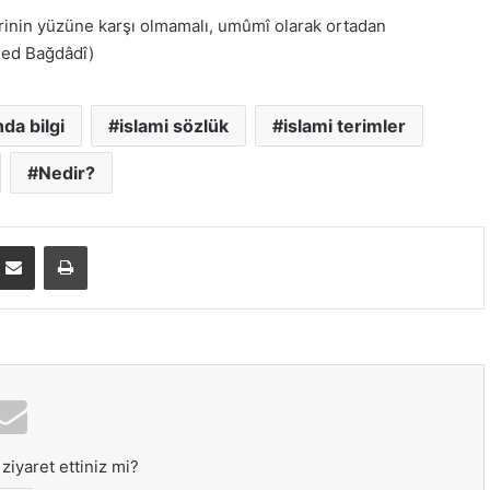
irinin yüzüne karşı olmamalı, umûmî olarak ortadan
med Bağdâdî)
da bilgi
islami sözlük
islami terimler
Nedir?
E-Posta ile paylaş
Yazdır
ziyaret ettiniz mi?