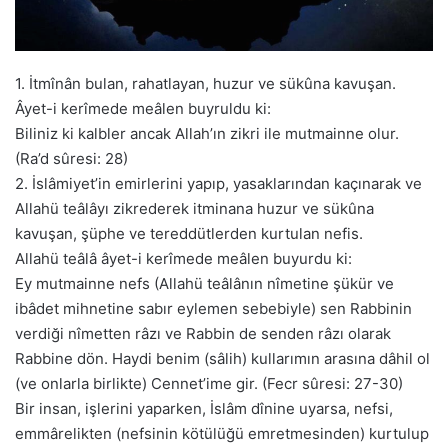
1. İtmînân bulan, rahatlayan, huzur ve sükûna kavuşan.
Âyet-i kerîmede meâlen buyruldu ki:
Biliniz ki kalbler ancak Allah’ın zikri ile mutmainne olur.
(Ra’d sûresi: 28)
2. İslâmiyet’in emirlerini yapıp, yasaklarından kaçınarak ve
Allahü teâlâyı zikrederek itminana huzur ve sükûna
kavuşan, şüphe ve tereddütlerden kurtulan nefis.
Allahü teâlâ âyet-i kerîmede meâlen buyurdu ki:
Ey mutmainne nefs (Allahü teâlânın nîmetine şükür ve
ibâdet mihnetine sabır eylemen sebebiyle) sen Rabbinin
verdiği nîmetten râzı ve Rabbin de senden râzı olarak
Rabbine dön. Haydi benim (sâlih) kullarımın arasına dâhil ol
(ve onlarla birlikte) Cennet’ime gir. (Fecr sûresi: 27-30)
Bir insan, işlerini yaparken, İslâm dînine uyarsa, nefsi,
emmârelikten (nefsinin kötülüğü emretmesinden) kurtulup