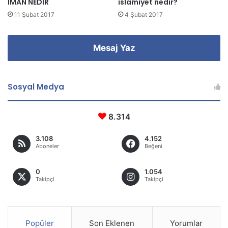
İMAN NEDİR
islamiyet nedir?
11 Şubat 2017
4 Şubat 2017
Mesaj Yaz
Sosyal Medya
8.314
3.108
4.152
Aboneler
Beğeni
0
1.054
Takipçi
Takipçi
Popüler
Son Eklenen
Yorumlar