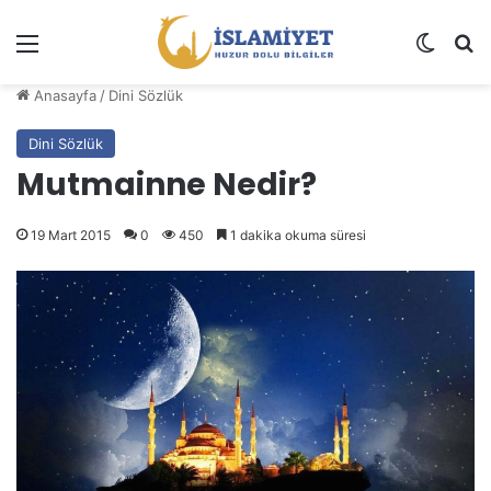
Menü
Dış gö
A
Anasayfa
/
Dini Sözlük
Dini Sözlük
Mutmainne Nedir?
19 Mart 2015
0
450
1 dakika okuma süresi