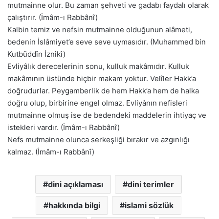
mutmainne olur. Bu zaman şehveti ve gadabı faydalı olarak
çalıştırır. (İmâm-ı Rabbânî)
Kalbin temiz ve nefsin mutmainne olduğunun alâmeti,
bedenin İslâmiyet’e seve seve uymasıdır. (Muhammed bin
Kutbüddîn İznikî)
Evliyâlık derecelerinin sonu, kulluk makâmıdır. Kulluk
makâmının üstünde hiçbir makam yoktur. Velîler Hakk’a
doğrudurlar. Peygamberlik de hem Hakk’a hem de halka
doğru olup, birbirine engel olmaz. Evliyânın nefisleri
mutmainne olmuş ise de bedendeki maddelerin ihtiyaç ve
istekleri vardır. (İmâm-ı Rabbânî)
Nefs mutmainne olunca serkeşliği bırakır ve azgınlığı
kalmaz. (İmâm-ı Rabbânî)
dini açıklaması
dini terimler
hakkında bilgi
islami sözlük