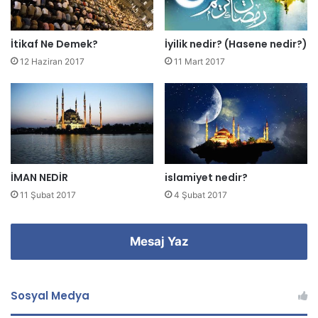
n
i
z
İtikaf Ne Demek?
İyilik nedir? (Hasene nedir?)
i
12 Haziran 2017
11 Mart 2017
g
i
r
i
n
i
z
İMAN NEDİR
islamiyet nedir?
11 Şubat 2017
4 Şubat 2017
Mesaj Yaz
Sosyal Medya