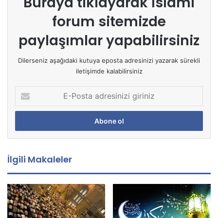
Buraya tıklayarak
İslami
forum sitemizde
paylaşımlar yapabilirsiniz
Dilerseniz aşağıdaki kutuya eposta adresinizi yazarak sürekli
iletişimde kalabilirsiniz
E
-
P
o
s
t
a
İlgili Makaleler
a
d
r
e
s
i