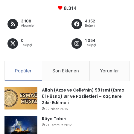
8.314
3.108
4.152
Aboneler
Beğeni
0
1.054
Takipçi
Takipçi
Popüler
Son Eklenen
Yorumlar
Allah (Azze ve Celle’nin) 99 ismi (Esma-
ül Hüsna) Sır ve Faziletleri – Kaç Kere
Zikir Edilmeli
22 Nisan 2015
Rüya Tabiri
21 Temmuz 2012