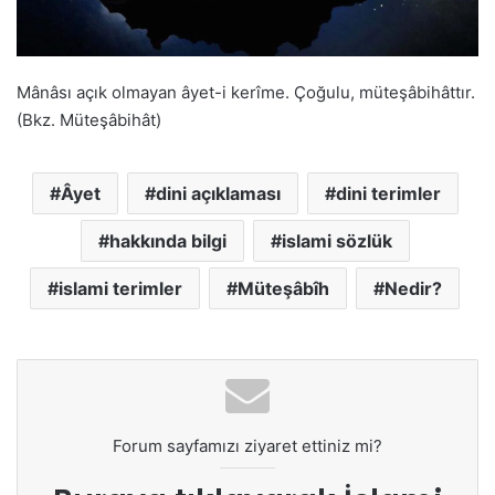
Mânâsı açık olmayan âyet-i kerîme. Çoğulu, müteşâbihâttır.
(Bkz. Müteşâbihât)
Âyet
dini açıklaması
dini terimler
hakkında bilgi
islami sözlük
islami terimler
Müteşâbîh
Nedir?
Forum sayfamızı ziyaret ettiniz mi?