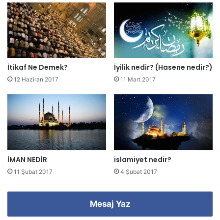
r
e
s
i
n
i
z
İtikaf Ne Demek?
İyilik nedir? (Hasene nedir?)
i
12 Haziran 2017
11 Mart 2017
g
i
r
i
n
i
z
İMAN NEDİR
islamiyet nedir?
11 Şubat 2017
4 Şubat 2017
Mesaj Yaz