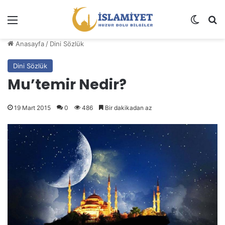
Menü
Dış gö
A
Anasayfa
/
Dini Sözlük
Dini Sözlük
Mu’temir Nedir?
19 Mart 2015
0
486
Bir dakikadan az