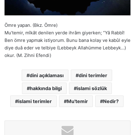
Ömre yapan. (Bkz. Ömre)
Mu’temir, mîkât denilen yerde ihrâm giyerken; “Yâ Rabbî!
Ben ömre yapmak istiyorum. Bunu bana kolay ve kabûl eyle
diye duâ eder ve telbiye (Lebbeyk Allahümme Lebbeyk…)
okur. (M. Zihni Efendi)
dini açıklaması
dini terimler
hakkında bilgi
islami sözlük
islami terimler
Mu'temir
Nedir?