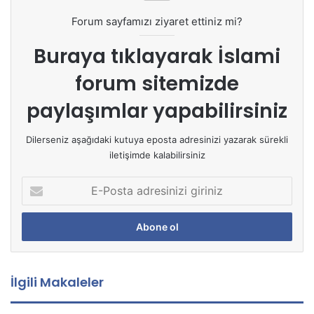
Forum sayfamızı ziyaret ettiniz mi?
Buraya tıklayarak
İslami
forum sitemizde
paylaşımlar yapabilirsiniz
Dilerseniz aşağıdaki kutuya eposta adresinizi yazarak sürekli
iletişimde kalabilirsiniz
E
-
P
o
s
t
a
İlgili Makaleler
a
d