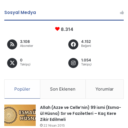
Sosyal Medya
8.314
3.108
4.152
Aboneler
Beğeni
0
1.054
Takipçi
Takipçi
Popüler
Son Eklenen
Yorumlar
Allah (Azze ve Celle’nin) 99 ismi (Esma-
ül Hüsna) Sır ve Faziletleri – Kaç Kere
Zikir Edilmeli
22 Nisan 2015