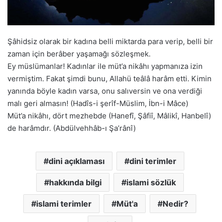
Şâhidsiz olarak bir kadına belli miktarda para verip, belli bir
zaman için berâber yaşamağı sözleşmek.
Ey müslümanlar! Kadınlar ile müt’a nikâhı yapmanıza izin
vermiştim. Fakat şimdi bunu, Allahü teâlâ harâm etti. Kimin
yanında böyle kadın varsa, onu salıversin ve ona verdiği
malı geri almasın! (Hadîs-i şerîf-Müslim, İbn-i Mâce)
Müt’a nikâhı, dört mezhebde (Hanefî, Şâfiî, Mâlikî, Hanbelî)
de harâmdır. (Abdülvehhâb-ı Şa’rânî)
dini açıklaması
dini terimler
hakkında bilgi
islami sözlük
islami terimler
Müt'a
Nedir?