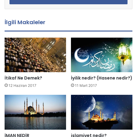
s
t
a
İlgili Makaleler
a
d
r
e
s
i
n
i
z
İtikaf Ne Demek?
İyilik nedir? (Hasene nedir?)
i
12 Haziran 2017
11 Mart 2017
g
i
r
i
n
i
z
İMAN NEDİR
islamiyet nedir?