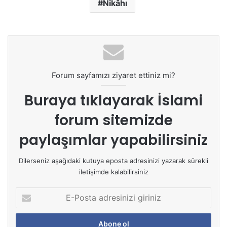
Nikâhı
Forum sayfamızı ziyaret ettiniz mi?
Buraya tıklayarak
İslami
forum sitemizde
paylaşımlar yapabilirsiniz
Dilerseniz aşağıdaki kutuya eposta adresinizi yazarak sürekli
iletişimde kalabilirsiniz
E
-
P
o