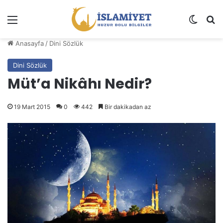
Menü
Dış gö
A
Anasayfa
/
Dini Sözlük
Dini Sözlük
Müt’a Nikâhı Nedir?
19 Mart 2015
0
442
Bir dakikadan az