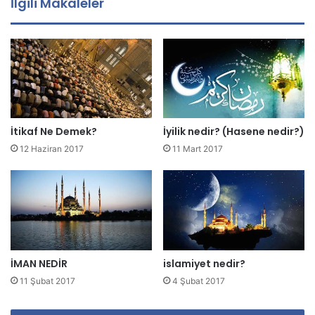
İlgili Makaleler
a
d
r
e
s
i
n
i
z
İtikaf Ne Demek?
İyilik nedir? (Hasene nedir?)
i
12 Haziran 2017
11 Mart 2017
g
i
r
i
n
i
z
İMAN NEDİR
islamiyet nedir?
11 Şubat 2017
4 Şubat 2017