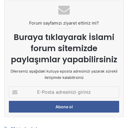
Forum sayfamızı ziyaret ettiniz mi?
Buraya tıklayarak
İslami
forum sitemizde
paylaşımlar yapabilirsiniz
Dilerseniz aşağıdaki kutuya eposta adresinizi yazarak sürekli
iletişimde kalabilirsiniz
E
-
P
o
s
t
a