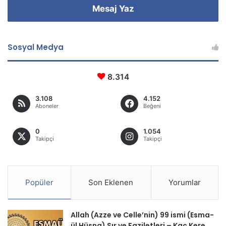
Mesaj Yaz
Sosyal Medya
8.314
3.108
4.152
Aboneler
Beğeni
0
1.054
Takipçi
Takipçi
Popüler
Son Eklenen
Yorumlar
Allah (Azze ve Celle’nin) 99 ismi (Esma-
ül Hüsna) Sır ve Faziletleri – Kaç Kere