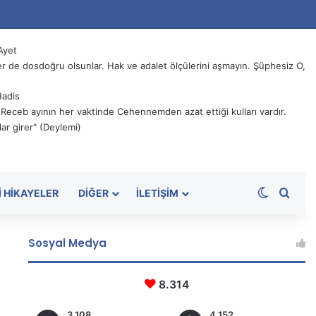
Ayet
 de dosdoğru olsunlar. Hak ve adalet ölçülerini aşmayın. Şüphesiz O,
Hadis
, Receb ayının her vaktinde Cehennemden azat ettiği kulları vardır.
ar girer" (Deylemi)
Dış görü
Aram
I HIKAYELER
DIĞER
İLETIŞIM
Sosyal Medya
8.314
3.108
4.152