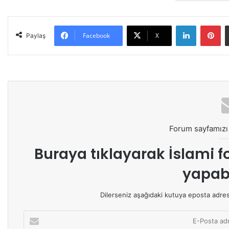
LinkedIn
Pinterest
Facebook
X
Paylaş
Forum sayfamızı 
Buraya tıklayarak
İslami f
yapabi
Dilerseniz aşağıdaki kutuya eposta adresin
E
-