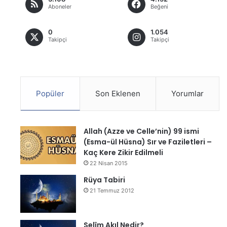
Aboneler
Beğeni
0
1.054
Takipçi
Takipçi
Popüler
Son Eklenen
Yorumlar
Allah (Azze ve Celle’nin) 99 ismi
(Esma-ül Hüsna) Sır ve Faziletleri –
Kaç Kere Zikir Edilmeli
22 Nisan 2015
Rüya Tabiri
21 Temmuz 2012
Selîm Akıl Nedir?