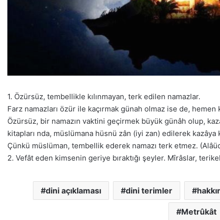
1. Özürsüz, tembellikle kılınmayan, terk edilen namazlar.
Farz namazları özür ile kaçırmak günah olmaz ise de, hemen ka
Özürsüz, bir namazın vaktini geçirmek büyük günâh olup, kazâ
kitapları nda, müslümana hüsnü zân (iyi zan) edilerek kazâya
Çünkü müslüman, tembellik ederek namazı terk etmez. (Alâüd
2. Vefât eden kimsenin geriye bıraktığı şeyler. Mîrâslar, terike
dini açıklaması
dini terimler
hakkın
Metrûkât