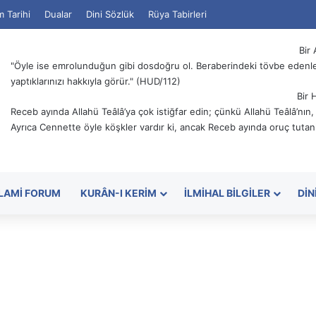
m Tarihi
Dualar
Dini Sözlük
Rüya Tabirleri
Bir 
"Öyle ise emrolunduğun gibi dosdoğru ol. Beraberindeki tövbe edenler
yaptıklarınızı hakkıyla görür." (HUD/112)
Bir 
Receb ayında Allahü Teâlâ’ya çok istiğfar edin; çünkü Allahü Teâlâ’nın
Ayrıca Cennette öyle köşkler vardır ki, ancak Receb ayında oruç tutanl
SLAMI FORUM
KURÂN-I KERIM
İLMIHAL BILGILER
DIN