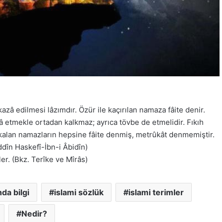
zâ edilmesi lâzımdır. Özür ile kaçırılan namaza fâite denir.
 etmekle ortadan kalkmaz; ayrıca tövbe de etmelidir. Fıkıh
 kalan namazların hepsine fâite denmiş, metrûkât denmemiştir.
dîn Haskefî-İbn-i Âbidîn)
ler. (Bkz. Terîke ve Mîrâs)
da bilgi
islami sözlük
islami terimler
Nedir?