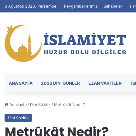
6 Ağustos 2026, Perşembe
Peygamberlerimiz
Sahabeler
İsla
ANA SAYFA
2026 DİNİ GÜNLER
EZAN VAKITLERI
İ
Anasayfa
/
Dini Sözlük
/
Metrûkât Nedir?
Dini Sözlük
Metrûkât Nedir?