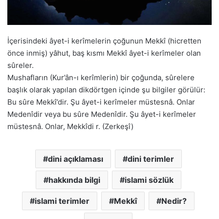
İçerisindeki âyet-i kerîmelerin çoğunun Mekkî (hicretten
önce inmiş) yâhut, baş kısmı Mekkî âyet-i kerîmeler olan
sûreler.
Mushafların (Kur’ân-ı kerîmlerin) bir çoğunda, sûrelere
başlık olarak yapılan dikdörtgen içinde şu bilgiler görülür:
Bu sûre Mekkî’dir. Şu âyet-i kerîmeler müstesnâ. Onlar
Medenîdir veya bu sûre Medenîdir. Şu âyet-i kerîmeler
müstesnâ. Onlar, Mekkîdi r. (Zerkeşî)
dini açıklaması
dini terimler
hakkında bilgi
islami sözlük
islami terimler
Mekkî
Nedir?