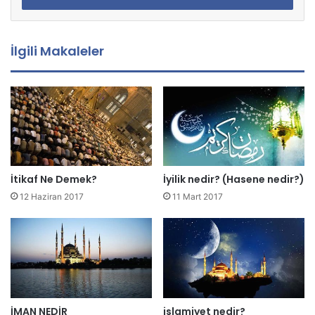
s
t
a
İlgili Makaleler
a
d
r
e
s
i
n
i
z
İtikaf Ne Demek?
İyilik nedir? (Hasene nedir?)
i
12 Haziran 2017
11 Mart 2017
g
i
r
i
n
i
z
İMAN NEDİR
islamiyet nedir?