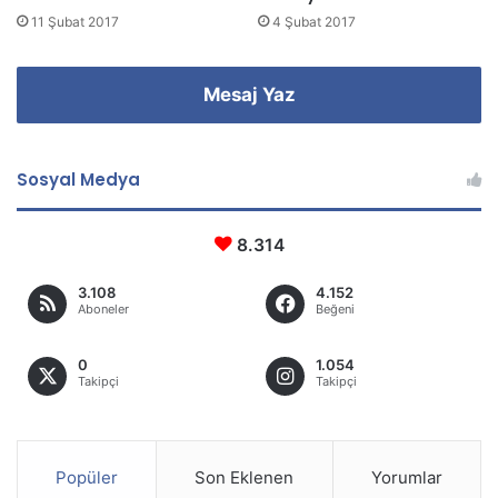
11 Şubat 2017
4 Şubat 2017
Mesaj Yaz
Sosyal Medya
8.314
3.108
4.152
Aboneler
Beğeni
0
1.054
Takipçi
Takipçi
Popüler
Son Eklenen
Yorumlar