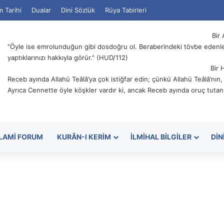
m Tarihi
Dualar
Dini Sözlük
Rüya Tabirleri
Bir 
"Öyle ise emrolunduğun gibi dosdoğru ol. Beraberindeki tövbe edenler
yaptıklarınızı hakkıyla görür." (HUD/112)
Bir 
Receb ayında Allahü Teâlâ’ya çok istiğfar edin; çünkü Allahü Teâlâ’nın
Ayrıca Cennette öyle köşkler vardır ki, ancak Receb ayında oruç tutanl
SLAMI FORUM
KURÂN-I KERIM
İLMIHAL BILGILER
DIN