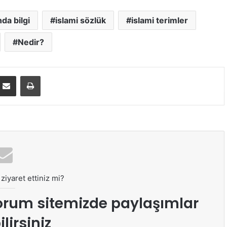
da bilgi
islami sözlük
islami terimler
Nedir?
E-Posta ile paylaş
Yazdır
ziyaret ettiniz mi?
orum sitemizde paylaşımlar
lirsiniz