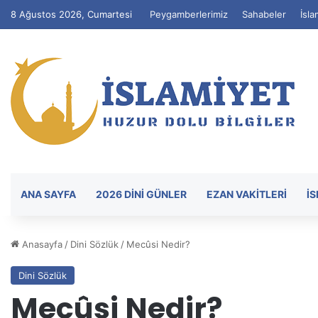
8 Ağustos 2026, Cumartesi
Peygamberlerimiz
Sahabeler
İsla
ANA SAYFA
2026 DİNİ GÜNLER
EZAN VAKITLERI
İ
Anasayfa
/
Dini Sözlük
/
Mecûsi Nedir?
Dini Sözlük
Mecûsi Nedir?