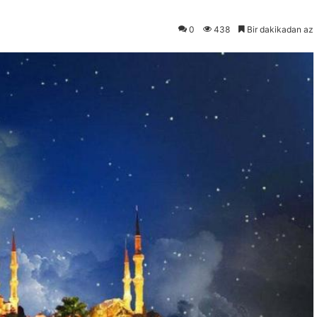
0
438
Bir dakikadan az