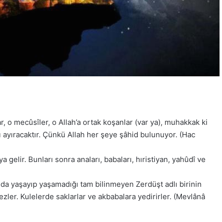
ar, o mecûsîler, o Allah’a ortak koşanlar (var ya), muhakkak ki
 ayıracaktır. Çünkü Allah her şeye şâhid bulunuyor. (Hac
gelir. Bunları sonra anaları, babaları, hıristiyan, yahûdî ve
a yaşayıp yaşamadığı tam bilinmeyen Zerdüşt adlı birinin
ezler. Kulelerde saklarlar ve akbabalara yedirirler. (Mevlânâ