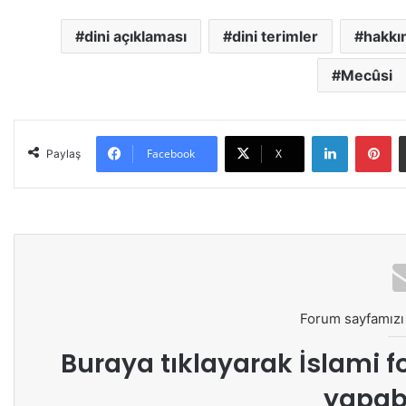
dini açıklaması
dini terimler
hakkın
Mecûsi
LinkedIn
Pinterest
Facebook
X
Paylaş
Forum sayfamızı 
Buraya tıklayarak
İslami f
yapabi