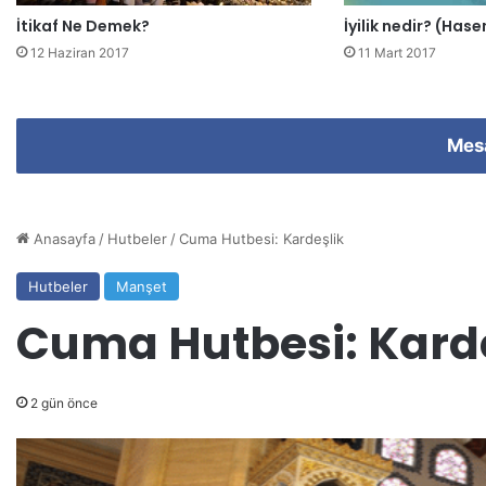
i
İtikaf Ne Demek?
İyilik nedir? (Has
r
i
12 Haziran 2017
11 Mart 2017
n
i
z
Mes