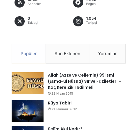
Aboneler
Beğeni
0
1.054
Takipçi
Takipçi
Popüler
Son Eklenen
Yorumlar
Allah (Azze ve Celle’nin) 99 ismi
(Esma-ül Hüsna) Sır ve Faziletleri –
Kaç Kere Zikir Edilmeli
22 Nisan 2015
Rüya Tabiri
21 Temmuz 2012
Selîm Akıl Nedir?