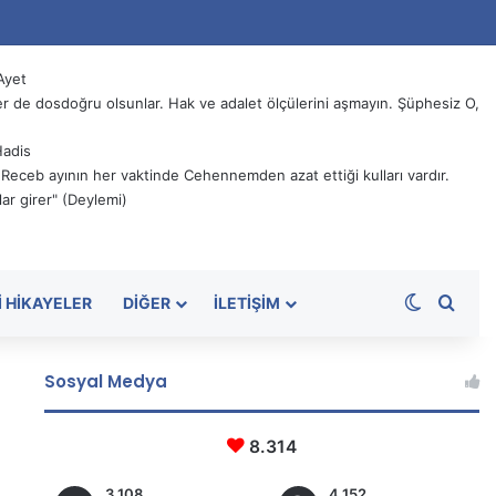
Ayet
 de dosdoğru olsunlar. Hak ve adalet ölçülerini aşmayın. Şüphesiz O,
Hadis
, Receb ayının her vaktinde Cehennemden azat ettiği kulları vardır.
ar girer" (Deylemi)
Dış görü
Aram
I HIKAYELER
DIĞER
İLETIŞIM
Sosyal Medya
8.314
3.108
4.152