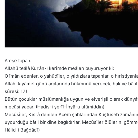
Ateşe tapan.
Allahü teâlâ Kur’ân-ı kerîmde meâlen buyuruyor ki:
O îmân edenler, o yahûdîler, o yıldızlara tapanlar, o hıristiyanl
Allah, kıyâmet günü aralarında hükmünü verecek, hak ve bâtılı
sûresi: 17)
Bütün çocuklar müslümanlığa uygun ve elverişli olarak dünyâya 
mecûsî yapar. (Hadîs-i şerîf-İhyâ-u ulûmiddîn)
Mecûsîler, Kisrâ denilen Acem şahlarından Küştüseb zamânınd
uydurduğu bâtıl bir dîne bağlıdırlar. Mecûsîler ölülerini gömm
Hâlid-i Bağdâdî)