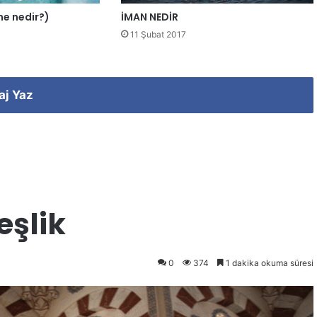
ene nedir?)
İMAN NEDİR
11 Şubat 2017
aj Yaz