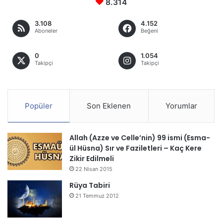
8.314
3.108
4.152
Aboneler
Beğeni
0
1.054
Takipçi
Takipçi
Popüler
Son Eklenen
Yorumlar
Allah (Azze ve Celle’nin) 99 ismi (Esma-
ül Hüsna) Sır ve Faziletleri – Kaç Kere
Zikir Edilmeli
22 Nisan 2015
Rüya Tabiri
21 Temmuz 2012