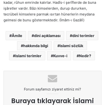
kadar, rûhun emrinde kalırlar. Hadîs-i şerîflerde de buna
işâretler vardır. Bâzı kimselerden, durup dururken,
tecrübeli kimselere parmak ısırtan hünerlerin meydana
gelmesi de bunu göstermektedir. (İmâm-ı Gazâlî)
Âmile
dini açıklaması
dini terimler
hakkında bilgi
islami sözlük
islami terimler
Kuvve-i
Nedir?
Forum sayfamızı ziyaret ettiniz mi?
Buraya tıklayarak
İslami