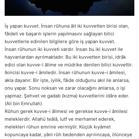
İş yapan kuvvet. İnsan rûhuna âit iki kuvvetten birisi olan,
fâideli ve başarılı işlerin yapılmasını sağlayan bilici
kuvvetlerle edinilen bilgilere göre iş yapan kuvvet.
İnsan rûhunun iki kuvveti vardır. İnsan bu iki kuvvet ile
hayvanlardan ayrılmaktadır. Bu iki kuvvetten birisi, idrâk
edici olan kuvve-i âlime ve müdrike denilen bilici kuvvettir.
İkincisi kuvve-i âmiledir. İnsan rûhunun kuvve-i âmilesi,
akla dayanır. Bir işte, iyilik, fâide olduğunu akıl ile anlarsa,
onu yapar. Sonu noksan ve zarar olacağını anlarsa, o işi
yapmaz. Şehvet ve gadab (kızma) kuvvetlerini idâre eder.
(Ali bin Emrullah)
Rûhun gerek kuvve-i âlimesi ve gerekse kuvve-i âmilesi
meleklerdir. Allahü teâlâ, lutf ve merhamet ederek,
melekleri rûhun emrine vermiştir. Küçük kıyâmet
kopuncaya kadar, yâni rûh bedenden ayrılıncaya, ölünceye