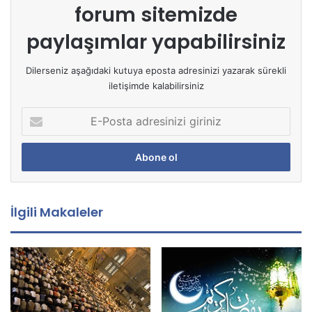
forum sitemizde
paylaşımlar yapabilirsiniz
Dilerseniz aşağıdaki kutuya eposta adresinizi yazarak sürekli
iletişimde kalabilirsiniz
E
-
P
o
s
t
a
İlgili Makaleler
a
d
r
e
s
i
n