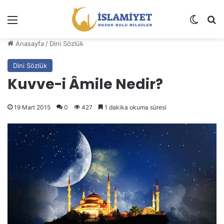
Menü
Dış gö
A
Anasayfa
/
Dini Sözlük
Dini Sözlük
Kuvve-i Âmile Nedir?
19 Mart 2015
0
427
1 dakika okuma süresi