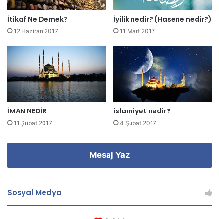
i
z
İtikaf Ne Demek?
İyilik nedir? (Hasene nedir?)
i
12 Haziran 2017
11 Mart 2017
g
i
r
i
n
i
z
İMAN NEDİR
islamiyet nedir?
11 Şubat 2017
4 Şubat 2017
Mesaj Yaz
Sosyal Medya