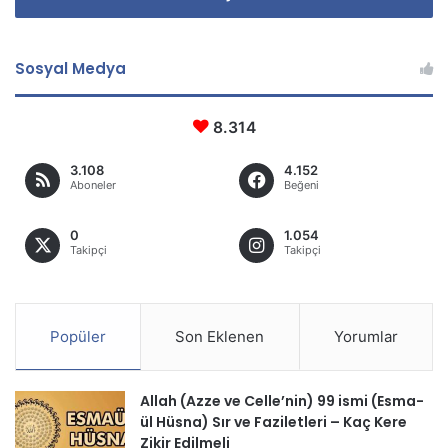
Sosyal Medya
8.314
3.108
4.152
Aboneler
Beğeni
0
1.054
Takipçi
Takipçi
Popüler
Son Eklenen
Yorumlar
Allah (Azze ve Celle’nin) 99 ismi (Esma-
ül Hüsna) Sır ve Faziletleri – Kaç Kere
Zikir Edilmeli