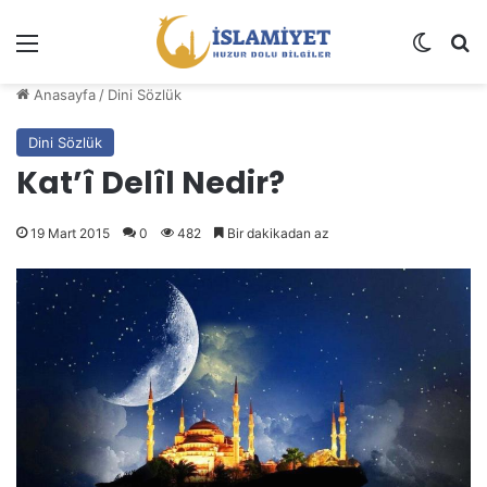
Menü
Dış gö
A
Anasayfa
/
Dini Sözlük
Dini Sözlük
Kat’î Delîl Nedir?
19 Mart 2015
0
482
Bir dakikadan az