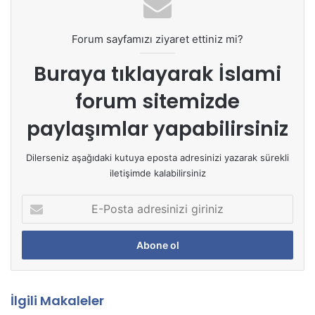
Forum sayfamızı ziyaret ettiniz mi?
Buraya tıklayarak
İslami
forum sitemizde
paylaşımlar yapabilirsiniz
Dilerseniz aşağıdaki kutuya eposta adresinizi yazarak sürekli
iletişimde kalabilirsiniz
E
-
P
o
s
t
a
İlgili Makaleler
a