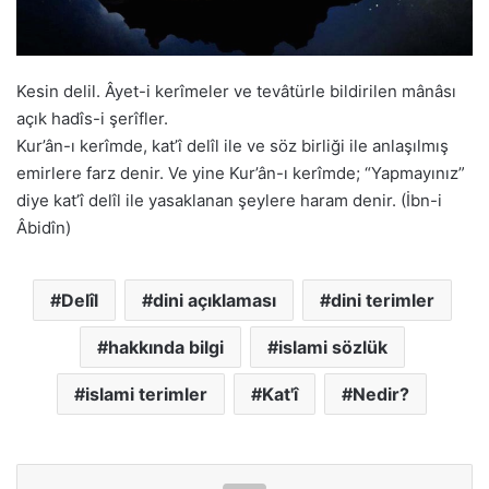
Kesin delil. Âyet-i kerîmeler ve tevâtürle bildirilen mânâsı
açık hadîs-i şerîfler.
Kur’ân-ı kerîmde, kat’î delîl ile ve söz birliği ile anlaşılmış
emirlere farz denir. Ve yine Kur’ân-ı kerîmde; “Yapmayınız”
diye kat’î delîl ile yasaklanan şeylere haram denir. (İbn-i
Âbidîn)
Delîl
dini açıklaması
dini terimler
hakkında bilgi
islami sözlük
islami terimler
Kat'î
Nedir?