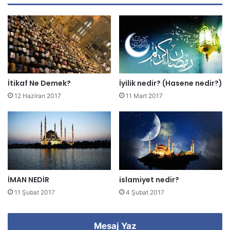
d
r
e
s
i
n
i
z
İtikaf Ne Demek?
İyilik nedir? (Hasene nedir?)
i
12 Haziran 2017
11 Mart 2017
g
i
r
i
n
i
z
İMAN NEDİR
islamiyet nedir?
11 Şubat 2017
4 Şubat 2017
Mesaj Yaz