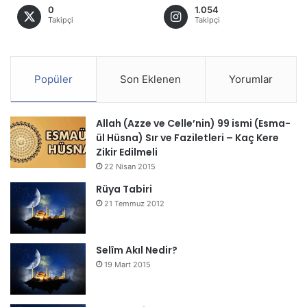
0
1.054
Takipçi
Takipçi
Popüler
Son Eklenen
Yorumlar
Allah (Azze ve Celle’nin) 99 ismi (Esma-
ül Hüsna) Sır ve Faziletleri – Kaç Kere
Zikir Edilmeli
22 Nisan 2015
Rüya Tabiri
21 Temmuz 2012
Selîm Akıl Nedir?
19 Mart 2015