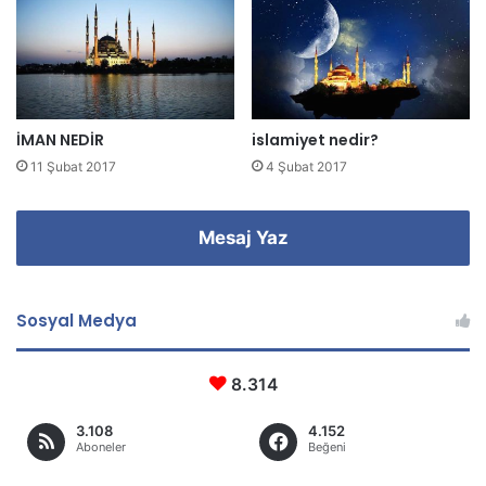
r
i
n
i
z
İMAN NEDİR
islamiyet nedir?
11 Şubat 2017
4 Şubat 2017
Mesaj Yaz
Sosyal Medya
8.314
3.108
4.152
Aboneler
Beğeni