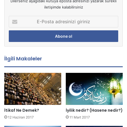
Dilerseniz aşağıdaki kutuya eposta adresinizi yazarak sürekli
iletişimde kalabilirsiniz
E
-
P
o
s
t
a
İlgili Makaleler
a
d
r
e
s
i
n
i
z
İtikaf Ne Demek?
İyilik nedir? (Hasene nedir?)
i
12 Haziran 2017
11 Mart 2017
g
i