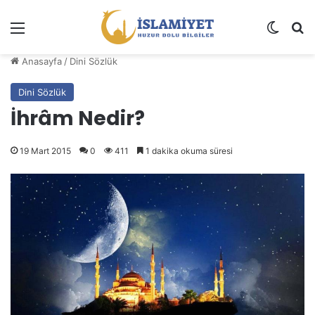
Menü
Dış gö
A
Anasayfa
/
Dini Sözlük
Dini Sözlük
İhrâm Nedir?
19 Mart 2015
0
411
1 dakika okuma süresi