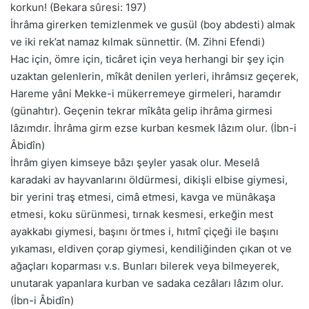
korkun! (Bekara sûresi: 197)
İhrâma girerken temizlenmek ve gusül (boy abdesti) almak
ve iki rek’at namaz kılmak sünnettir. (M. Zihni Efendi)
Hac için, ömre için, ticâret için veya herhangi bir şey için
uzaktan gelenlerin, mîkât denilen yerleri, ihrâmsız geçerek,
Hareme yâni Mekke-i mükerremeye girmeleri, haramdır
(günahtır). Geçenin tekrar mîkâta gelip ihrâma girmesi
lâzımdır. İhrâma girm ezse kurban kesmek lâzım olur. (İbn-i
Âbidîn)
İhrâm giyen kimseye bâzı şeyler yasak olur. Meselâ
karadaki av hayvanlarını öldürmesi, dikişli elbise giymesi,
bir yerini traş etmesi, cimâ etmesi, kavga ve münâkaşa
etmesi, koku sürünmesi, tırnak kesmesi, erkeğin mest
ayakkabı giymesi, başını örtmes i, hıtmî çiçeği ile başını
yıkaması, eldiven çorap giymesi, kendiliğinden çıkan ot ve
ağaçları koparması v.s. Bunları bilerek veya bilmeyerek,
unutarak yapanlara kurban ve sadaka cezâları lâzım olur.
(İbn-i Âbidîn)