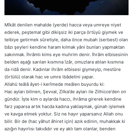
Mîkât denilen mahalde (yerde) hacca veya umreye niyet
ederek, peştemal gibi dikişsiz iki parça örtüyü giymek ve
telbiye getirmek sûretiyle, daha önce mubah (serbest) olan
bâzı şeyleri kendine haram kılmak yâni bunları yapmaktan
sakınmak. İhrâmlı kims eye muhrim denir. İhrâm elbisesinin
belden aşağı sarılan kısmına îzâr, omuzlara atılan kısmına
da ridâ denir. Kadınlar ihrâm elbisesi giymeyip, mestûre
(örtülü) olarak hac ve umre ibâdetini yapar.
Allahü teâlâ âyet-i kerîmede meâlen buyurdu ki:
Hac ayları bilinen, Şevval, Zilka’de ayları ile Zilhicce’den on
gündür. İşte kim o aylarda haccı, ihrâma girerek kendine
farz yaparsa artık hacda kadına yaklaşmak, günah işlemek
ve kavga etmek yoktur. Siz ne hayır yaparsanız Allah onu
bilir. Bir de (hac yâhut âhiret için) azık edinin, muhakkak ki
azığın hayırlısı takvâdır ve ey aklı tam olanlar, benden