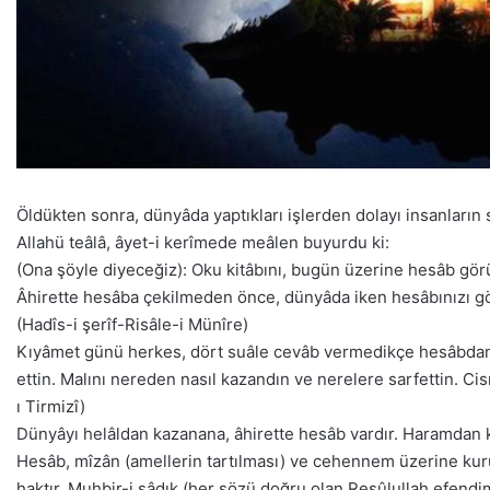
Öldükten sonra, dünyâda yaptıkları işlerden dolayı insanların
Allahü teâlâ, âyet-i kerîmede meâlen buyurdu ki:
(Ona şöyle diyeceğiz): Oku kitâbını, bugün üzerine hesâb görüc
Âhirette hesâba çekilmeden önce, dünyâda iken hesâbınızı gör
(Hadîs-i şerîf-Risâle-i Münîre)
Kıyâmet günü herkes, dört suâle cevâb vermedikçe hesâbdan ku
ettin. Malını nereden nasıl kazandın ve nerelere sarfettin. C
ı Tirmizî)
Dünyâyı helâldan kazanana, âhirette hesâb vardır. Haramdan ka
Hesâb, mîzân (amellerin tartılması) ve cehennem üzerine kur
haktır. Muhbir-i sâdık (her sözü doğru olan Resûlullah efendi