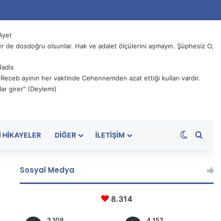
Ayet
 de dosdoğru olsunlar. Hak ve adalet ölçülerini aşmayın. Şüphesiz O,
Hadis
, Receb ayının her vaktinde Cehennemden azat ettiği kulları vardır.
ar girer" (Deylemi)
Dış görü
Aram
I HIKAYELER
DIĞER
İLETIŞIM
Sosyal Medya
8.314
3.108
4.152