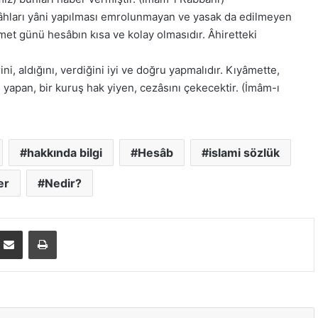
âhları yâni yapılması emrolunmayan ve yasak da edilmeyen
âmet günü hesâbın kısa ve kolay olmasıdır. Âhiretteki
rini, aldığını, verdiğini iyi ve doğru yapmalıdır. Kıyâmette,
 yapan, bir kuruş hak yiyen, cezâsını çekecektir. (İmâm-ı
hakkında bilgi
Hesâb
islami sözlük
er
Nedir?
E-Posta ile paylaş
Yazdır