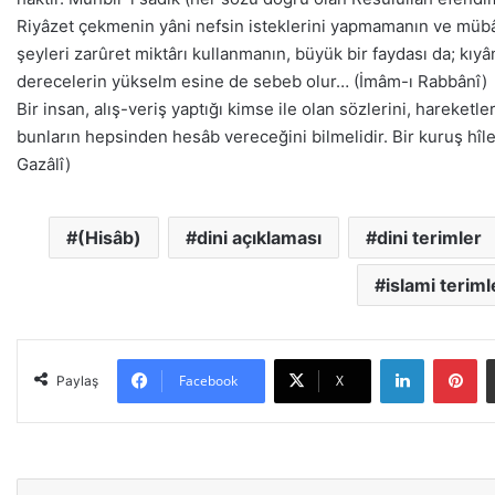
Riyâzet çekmenin yâni nefsin isteklerini yapmamanın ve müb
şeyleri zarûret miktârı kullanmanın, büyük bir faydası da; kıy
derecelerin yükselm esine de sebeb olur… (İmâm-ı Rabbânî)
Bir insan, alış-veriş yaptığı kimse ile olan sözlerini, hareketle
bunların hepsinden hesâb vereceğini bilmelidir. Bir kuruş hîle
Gazâlî)
(Hisâb)
dini açıklaması
dini terimler
islami teriml
LinkedIn
Pinterest
Facebook
X
Paylaş