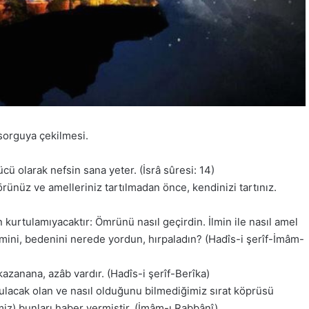
 sorguya çekilmesi.
ü olarak nefsin sana yeter. (İsrâ sûresi: 14)
ünüz ve amelleriniz tartılmadan önce, kendinizi tartınız.
rtulamıyacaktır: Ömrünü nasıl geçirdin. İlmin ile nasıl amel
ismini, bedenini nerede yordun, hırpaladın? (Hadîs-i şerîf-İmâm-
zanana, azâb vardır. (Hadîs-i şerîf-Berîka)
ulacak olan ve nasıl olduğunu bilmediğimiz sırat köprüsü
miz) bunları haber vermiştir. (İmâm-ı Rabbânî)