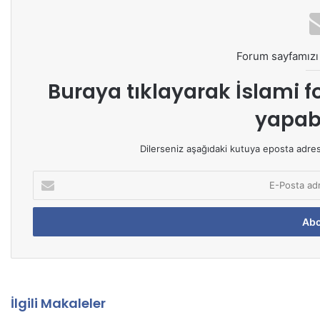
Forum sayfamızı 
Buraya tıklayarak
İslami f
yapabi
Dilerseniz aşağıdaki kutuya eposta adresin
E
-
P
o
s
t
a
a
d
İlgili Makaleler
r