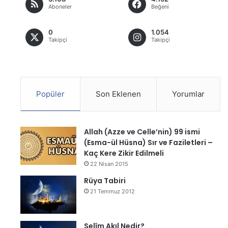
Aboneler
Beğeni
0
1.054
Takipçi
Takipçi
Popüler
Son Eklenen
Yorumlar
Allah (Azze ve Celle’nin) 99 ismi
(Esma-ül Hüsna) Sır ve Faziletleri –
Kaç Kere Zikir Edilmeli
22 Nisan 2015
Rüya Tabiri
21 Temmuz 2012
Selîm Akıl Nedir?