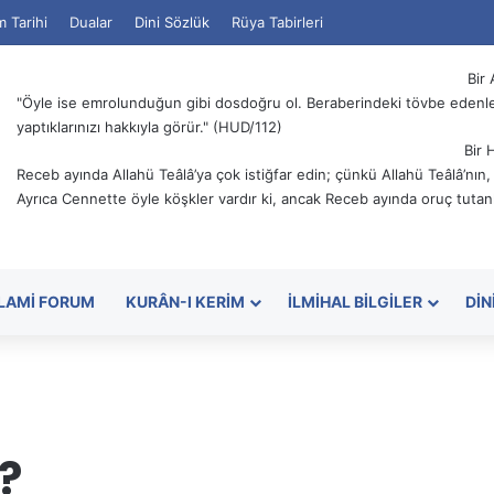
m Tarihi
Dualar
Dini Sözlük
Rüya Tabirleri
Bir 
"Öyle ise emrolunduğun gibi dosdoğru ol. Beraberindeki tövbe edenler
yaptıklarınızı hakkıyla görür." (HUD/112)
Bir 
Receb ayında Allahü Teâlâ’ya çok istiğfar edin; çünkü Allahü Teâlâ’nın
Ayrıca Cennette öyle köşkler vardır ki, ancak Receb ayında oruç tutanl
SLAMI FORUM
KURÂN-I KERIM
İLMIHAL BILGILER
DIN
?