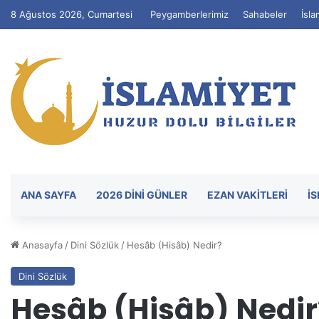
8 Ağustos 2026, Cumartesi
Peygamberlerimiz
Sahabeler
İsla
ANA SAYFA
2026 DİNİ GÜNLER
EZAN VAKITLERI
İ
Anasayfa
/
Dini Sözlük
/
Hesâb (Hisâb) Nedir?
Dini Sözlük
Hesâb (Hisâb) Nedir