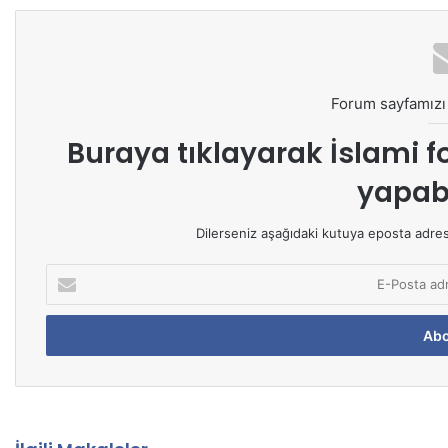
Forum sayfamızı 
Buraya tıklayarak
İslami f
yapabi
Dilerseniz aşağıdaki kutuya eposta adresin
E
-
P
o
s
t
a
a
d