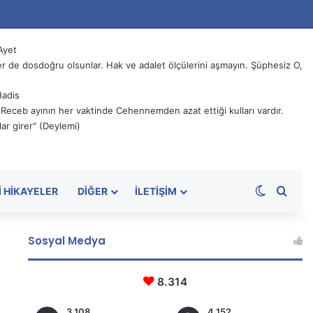
Ayet
 de dosdoğru olsunlar. Hak ve adalet ölçülerini aşmayın. Şüphesiz O,
Hadis
, Receb ayının her vaktinde Cehennemden azat ettiği kulları vardır.
ar girer" (Deylemi)
Dış görü
Aram
I HIKAYELER
DIĞER
İLETIŞIM
Sosyal Medya
8.314
3.108
4.152