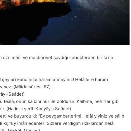
n özr, mâni ve mecbûriyet saydığı sebeblerden birisi ile
zel şeyleri kendinize haram etmeyiniz! Helâllere haram
evmez. (Mâide sûresi: 87)
myây-ıSeâdet)
 teâlâ, onun kalbini nûr ile doldurur. Kalbine, nehirler gibi
rir. (Hadîs-i şerîf-Kimyây-ı Seâdet)
tti ve buyurdu ki: “Ey peygamberlerim! Helâl yiyiniz ve sâlih
i ki; “Ey îmân edenler! Sizlere verdiğim rızıklardan helâl
Usûl, Mişkât, Müslim)