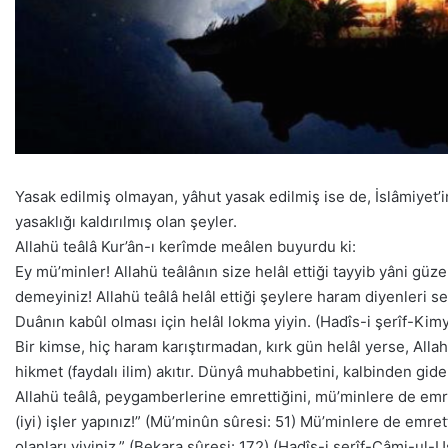
Yasak edilmiş olmayan, yâhut yasak edilmiş ise de, İslâmiyet’i
yasaklığı kaldırılmış olan şeyler.
Allahü teâlâ Kur’ân-ı kerîmde meâlen buyurdu ki:
Ey mü’minler! Allahü teâlânın size helâl ettiği tayyib yâni gü
demeyiniz! Allahü teâlâ helâl ettiği şeylere haram diyenleri s
Duânın kabûl olması için helâl lokma yiyin. (Hadîs-i şerîf-Ki
Bir kimse, hiç haram karıştırmadan, kırk gün helâl yerse, Allahü
hikmet (faydalı ilim) akıtır. Dünyâ muhabbetini, kalbinden gide
Allahü teâlâ, peygamberlerine emrettiğini, mü’minlere de emre
(iyi) işler yapınız!” (Mü’minûn sûresi: 51) Mü’minlere de emrett
olanları yiyiniz.” (Bekara sûresi: 172) (Hadîs-i şerîf-Câmi-ul-