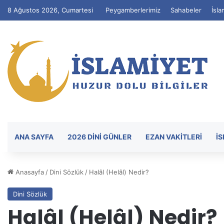
8 Ağustos 2026, Cumartesi
Peygamberlerimiz
Sahabeler
İsla
ANA SAYFA
2026 DİNİ GÜNLER
EZAN VAKITLERI
İ
Anasayfa
/
Dini Sözlük
/
Halâl (Helâl) Nedir?
Dini Sözlük
Halâl (Helâl) Nedir?