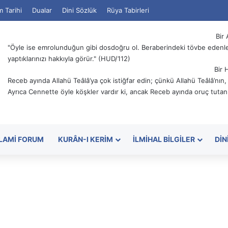
m Tarihi
Dualar
Dini Sözlük
Rüya Tabirleri
Bir 
"Öyle ise emrolunduğun gibi dosdoğru ol. Beraberindeki tövbe edenler
yaptıklarınızı hakkıyla görür." (HUD/112)
Bir 
Receb ayında Allahü Teâlâ’ya çok istiğfar edin; çünkü Allahü Teâlâ’nın
Ayrıca Cennette öyle köşkler vardır ki, ancak Receb ayında oruç tutanl
SLAMI FORUM
KURÂN-I KERIM
İLMIHAL BILGILER
DIN