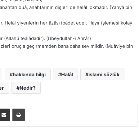
nahtarı duâ, anahtarının dişleri de helâl lokmadır. (Yahyâ bin
. Helâl yiyenlerin her âzâsı ibâdet eder. Hayır işlemesi kolay
ır (Allahü teâlâdadır). (Ubeydullah-ı Ahrâr)
üzleri oruçla geçirmemden bana daha sevimlidir. (Muâviye bin
hakkında bilgi
Halâl
islami sözlük
er
Nedir?
E-Posta ile paylaş
Yazdır