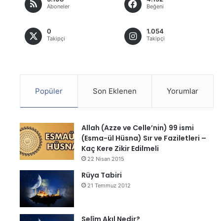
Aboneler
Beğeni
0
1.054
Takipçi
Takipçi
Popüler
Son Eklenen
Yorumlar
Allah (Azze ve Celle’nin) 99 ismi
(Esma-ül Hüsna) Sır ve Faziletleri –
Kaç Kere Zikir Edilmeli
22 Nisan 2015
Rüya Tabiri
21 Temmuz 2012
Selîm Akıl Nedir?