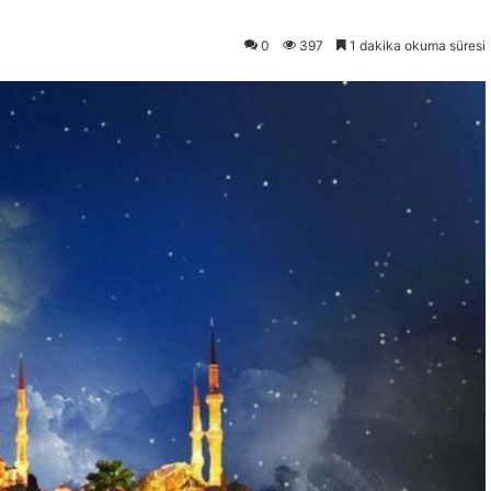
0
397
1 dakika okuma süresi