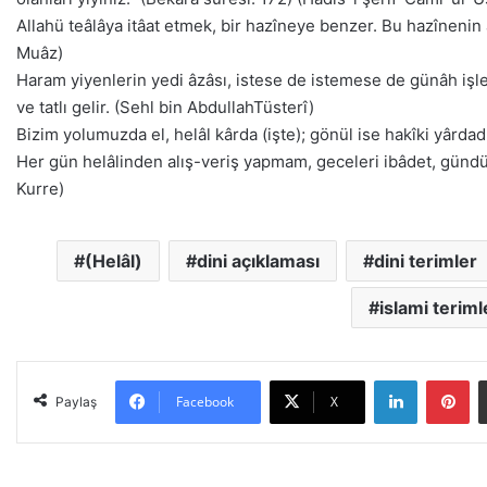
Allahü teâlâya itâat etmek, bir hazîneye benzer. Bu hazînenin a
Muâz)
Haram yiyenlerin yedi âzâsı, istese de istemese de günâh işler
ve tatlı gelir. (Sehl bin AbdullahTüsterî)
Bizim yolumuzda el, helâl kârda (işte); gönül ise hakîki yârdad
Her gün helâlinden alış-veriş yapmam, geceleri ibâdet, günd
Kurre)
(Helâl)
dini açıklaması
dini terimler
islami teriml
LinkedIn
Pinterest
Facebook
X
Paylaş