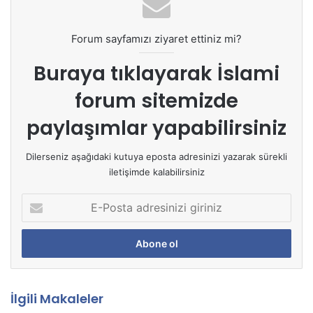
Forum sayfamızı ziyaret ettiniz mi?
Buraya tıklayarak
İslami
forum sitemizde
paylaşımlar yapabilirsiniz
Dilerseniz aşağıdaki kutuya eposta adresinizi yazarak sürekli
iletişimde kalabilirsiniz
E
-
P
o
s
t
a
İlgili Makaleler
a