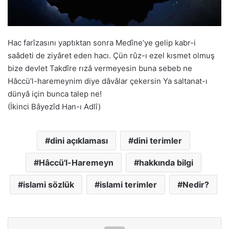
Hac farîzasını yaptıktan sonra Medîne’ye gelip kabr-i
saâdeti de ziyâret eden hacı. Çün rûz-ı ezel kısmet olmuş
bize devlet Takdîre rızâ vermeyesin buna sebeb ne
Hâccü’l-haremeynim diye dâvâlar çekersin Ya saltanat-ı
dünyâ için bunca talep ne!
(İkinci Bâyezîd Han-ı Adlî)
dini açıklaması
dini terimler
Hâccü'l-Haremeyn
hakkında bilgi
islami sözlük
islami terimler
Nedir?