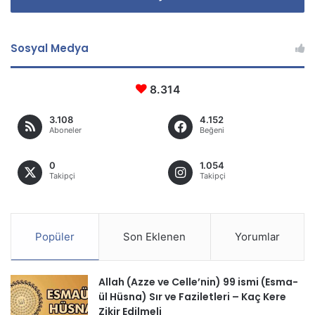
Sosyal Medya
8.314
3.108
4.152
Aboneler
Beğeni
0
1.054
Takipçi
Takipçi
Popüler
Son Eklenen
Yorumlar
Allah (Azze ve Celle’nin) 99 ismi (Esma-
ül Hüsna) Sır ve Faziletleri – Kaç Kere
Zikir Edilmeli