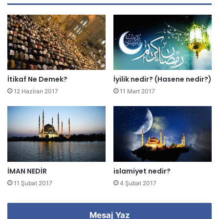
d
r
e
s
i
n
i
z
İtikaf Ne Demek?
İyilik nedir? (Hasene nedir?)
i
12 Haziran 2017
11 Mart 2017
g
i
r
i
n
i
z
İMAN NEDİR
islamiyet nedir?
11 Şubat 2017
4 Şubat 2017
Mesaj Yaz