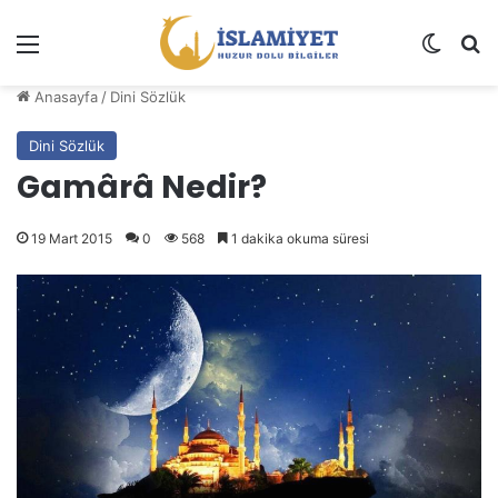
Menü
Dış gö
A
Anasayfa
/
Dini Sözlük
Dini Sözlük
Gamârâ Nedir?
19 Mart 2015
0
568
1 dakika okuma süresi