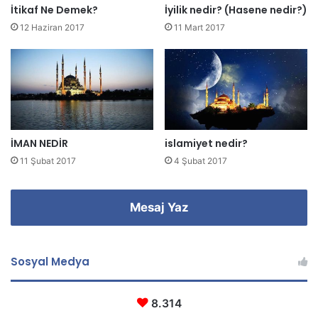
z
İtikaf Ne Demek?
İyilik nedir? (Hasene nedir?)
i
12 Haziran 2017
11 Mart 2017
g
i
r
i
n
i
z
İMAN NEDİR
islamiyet nedir?
11 Şubat 2017
4 Şubat 2017
Mesaj Yaz
Sosyal Medya
8.314