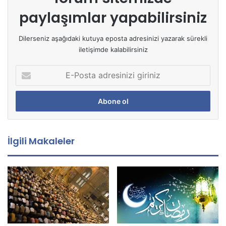
paylaşımlar yapabilirsiniz
Dilerseniz aşağıdaki kutuya eposta adresinizi yazarak sürekli
iletişimde kalabilirsiniz
E
-
P
o
s
t
a
İlgili Makaleler
a
d
r
e
s
i
n
i