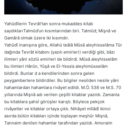
Yahûdîlerin Tevrât’tan sonra mukaddes kitab
saydıklarıTalmûd’un kısımlarından biri. Talmûd; Mişnâ ve
Gamârâ olmak üzere iki kısımdır.
Yahûdî inanışına göre, Allahü teâlâ Mûsâ aleyhisselâma Tûr
dağında Tevrât kitabını (yazılı emirleri) verdiği gibi, bâzı
ilimleri yâni sözlü emirleri de bildirdi. Mûsâ aleyhisselâm
bu ilimleri Hârûn, Yûşâ ve El-Yesa’a aleyhimüsselâm
bildirdi. Bunlar d a kendilerinden sonra gelen
peygamberlere bildirdiler. Bu bilgiler nesilden nesile yâni
hahamlardan hahamlara rivâyet edildi. M.Ö. 538 ve M.S. 70
yıllarında Mişnâ adı verilen çeşitli kitablar yazıldı. Zamanla
bu kitablara şahsî görüşler karıştı. Böylece pekçok
rivâyetler ve kitablar ortaya çıktı. Nihâyet mîlâdî ikinci
asırda bütün kitabları içinde toplayan meşhûr Mişnâ,
Tannaim denilen hahamlar tarafından yazıldı. Amoraim