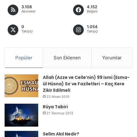
3.108
4.152
Aboneler
Beğeni
0
1.054
Takipçi
Takipçi
Popüler
Son Eklenen
Yorumlar
Allah (Azze ve Celle’nin) 99 ismi (Esma-
ül Hüsna) Sır ve Faziletleri – Kaç Kere
Zikir Edilmeli
22 Nisan 2015
Rüya Tabiri
21 Temmuz 2012
Selîm Akıl Nedir?