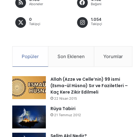
Aboneler
Beğeni
0
1.054
Takipçi
Takipçi
Popüler
Son Eklenen
Yorumlar
Allah (Azze ve Celle’nin) 99 ismi
(Esma-ül Hüsna) Sır ve Faziletleri –
Kaç Kere Zikir Edilmeli
22 Nisan 2015
Rüya Tabiri
21 Temmuz 2012
Selîm Akıl Nedir?