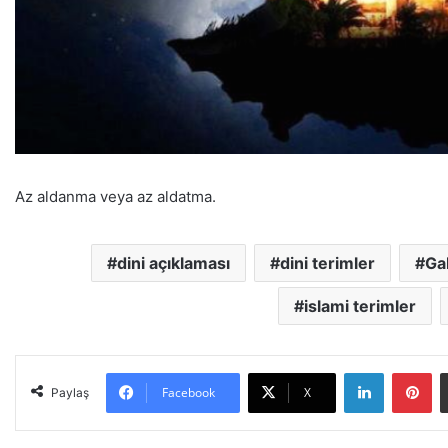
Az aldanma veya az aldatma.
dini açıklaması
dini terimler
Ga
islami terimler
LinkedIn
Pinterest
Facebook
X
Paylaş