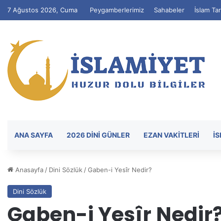
7 Ağustos 2026, Cuma
Peygamberlerimiz
Sahabeler
İslam Tar
ANA SAYFA
2026 DİNİ GÜNLER
EZAN VAKITLERI
İ
Anasayfa
/
Dini Sözlük
/
Gaben-i Yesîr Nedir?
Dini Sözlük
Gaben-i Yesîr Nedir