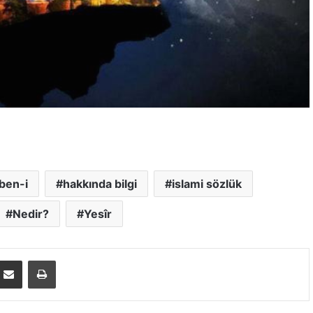
ben-i
hakkında bilgi
islami sözlük
Nedir?
Yesîr
E-Posta ile paylaş
Yazdır