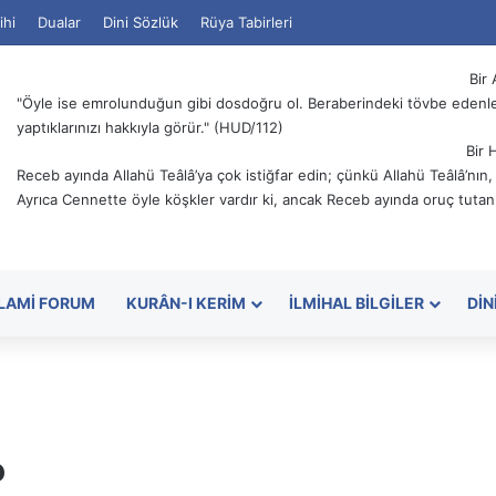
ihi
Dualar
Dini Sözlük
Rüya Tabirleri
Bir 
"Öyle ise emrolunduğun gibi dosdoğru ol. Beraberindeki tövbe edenler
yaptıklarınızı hakkıyla görür." (HUD/112)
Bir 
Receb ayında Allahü Teâlâ’ya çok istiğfar edin; çünkü Allahü Teâlâ’nın
Ayrıca Cennette öyle köşkler vardır ki, ancak Receb ayında oruç tutanl
SLAMI FORUM
KURÂN-I KERIM
İLMIHAL BILGILER
DIN
?