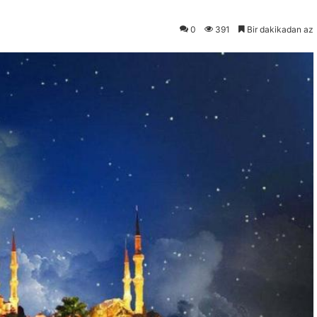
0
391
Bir dakikadan az