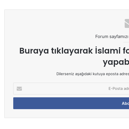
Forum sayfamızı 
Buraya tıklayarak
İslami f
yapabi
Dilerseniz aşağıdaki kutuya eposta adresin
E
-
P
o
s
t
a
a