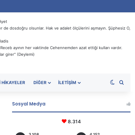
Ayet
 de dosdoğru olsunlar. Hak ve adalet ölçülerini aşmayın. Şüphesiz O,
Hadis
, Receb ayının her vaktinde Cehennemden azat ettiği kulları vardır.
ar girer" (Deylemi)
Dış görü
Aram
I HIKAYELER
DIĞER
İLETIŞIM
Sosyal Medya
8.314
3.108
4.152