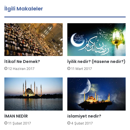
a
İlgili Makaleler
a
d
r
e
s
i
n
i
z
İtikaf Ne Demek?
İyilik nedir? (Hasene nedir?)
i
12 Haziran 2017
11 Mart 2017
g
i
r
i
n
i
z
İMAN NEDİR
islamiyet nedir?
11 Şubat 2017
4 Şubat 2017