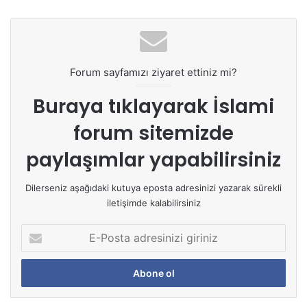
Forum sayfamızı ziyaret ettiniz mi?
Buraya tıklayarak
İslami
forum sitemizde
paylaşımlar yapabilirsiniz
Dilerseniz aşağıdaki kutuya eposta adresinizi yazarak sürekli
iletişimde kalabilirsiniz
E
-
P
o
s
t