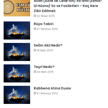
Allah (Azze ve Celle’nin) 99 ismi (Esma-
ül Hüsna) Sır ve Faziletleri – Kaç Kere
Zikir Edilmeli
22 Nisan 2015
Rüya Tabiri
21 Temmuz 2012
Selîm Akıl Nedir?
19 Mart 2015
Teşrî Nedir?
20 Mart 2015
Rabbena Atina Duası
21 Temmuz 2012