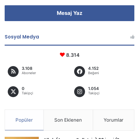
Mesaj Yaz
Sosyal Medya
8.314
3.108
4.152
Aboneler
Beğeni
0
1.054
Takipçi
Takipçi
Popüler
Son Eklenen
Yorumlar