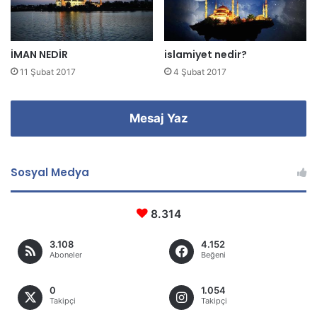
n
i
z
İMAN NEDİR
islamiyet nedir?
11 Şubat 2017
4 Şubat 2017
Mesaj Yaz
Sosyal Medya
8.314
3.108
4.152
Aboneler
Beğeni
0
1.054
Takipçi
Takipçi