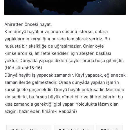
Âhiretten önceki hayat.
Kim dünyâ hayâtını ve onun süsünü isterse, onlara
yaptıklarının karşılığını burada tam olarak veririz. Bu
hususta bir eksikliğe de uğratılmazlar. Onlar öyle
kimselerdir ki, âhirette kendileri için ateşten başkası
yoktur. Dünyâda yapageldikleri şeyler orada boşa gitmiştir.
(Hûd sûresi:15-16)
Dünyâ hayâtı iş yapacak zamandır. Keyf yapacak, eğlenecek
zaman ilerde gelmektedir. Orada dünyâda yapılan işlerin
karşılığı ele geçecekdir. Dünyâ hayâtı pek kısadır. Mes’ûd o
kimsedir ki, bu fırsatı büyük nîmet bilir ve âhiret işlerini bu
kısa zamand a gerektiği gibi yapar. Yolculukta lâzım olan
azığını hazır eder. (İmâm-ı Rabbânî)