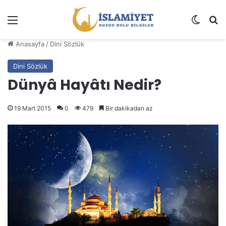
Menü
Dış gö
A
Anasayfa
/
Dini Sözlük
Dini Sözlük
Dünyâ Hayâtı Nedir?
19 Mart 2015
0
479
Bir dakikadan az