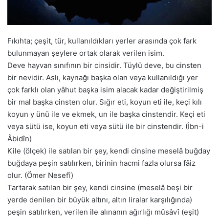
Fıkıhta; çeşit, tür, kullanıldıkları yerler arasında çok fark
bulunmayan şeylere ortak olarak verilen isim.
Deve hayvan sınıfının bir cinsidir. Tüylü deve, bu cinsten
bir nevidir. Aslı, kaynağı başka olan veya kullanıldığı yer
çok farklı olan yâhut başka isim alacak kadar değiştirilmiş
bir mal başka cinsten olur. Sığır eti, koyun eti ile, keçi kılı
koyun y ünü ile ve ekmek, un ile başka cinstendir. Keçi eti
veya sütü ise, koyun eti veya sütü ile bir cinstendir. (İbn-i
Âbidîn)
Kile (ölçek) ile satılan bir şey, kendi cinsine meselâ buğday
buğdaya peşin satılırken, birinin hacmi fazla olursa fâiz
olur. (Ömer Nesefî)
Tartarak satılan bir şey, kendi cinsine (meselâ beşi bir
yerde denilen bir büyük altını, altın liralar karşılığında)
peşin satılırken, verilen ile alınanın ağırlığı müsâvî (eşit)