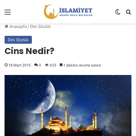
Menü
Dış gö
A
Anasayfa
/
Dini Sözlük
Dini Sözlük
Cins Nedir?
18 Mart 2015
0
425
1 dakika okuma süresi