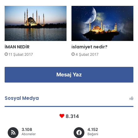
i
r
i
n
i
z
İMAN NEDİR
islamiyet nedir?
11 Şubat 2017
4 Şubat 2017
Mesaj Yaz
Sosyal Medya
8.314
3.108
4.152
Aboneler
Beğeni