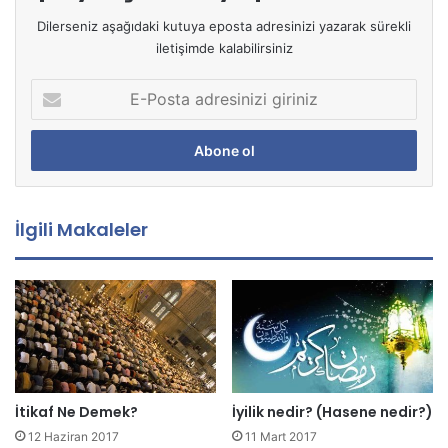
Dilerseniz aşağıdaki kutuya eposta adresinizi yazarak sürekli
iletişimde kalabilirsiniz
E
-
P
o
s
t
a
İlgili Makaleler
a
d
r
e
s
i
n
i
z
İtikaf Ne Demek?
İyilik nedir? (Hasene nedir?)
i
12 Haziran 2017
11 Mart 2017
g