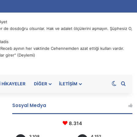
Ayet
 de dosdoğru olsunlar. Hak ve adalet ölçülerini aşmayın. Şüphesiz O,
Hadis
, Receb ayının her vaktinde Cehennemden azat ettiği kulları vardır.
ar girer" (Deylemi)
Dış görü
Aram
I HIKAYELER
DIĞER
İLETIŞIM
Sosyal Medya
8.314
3.108
4.152