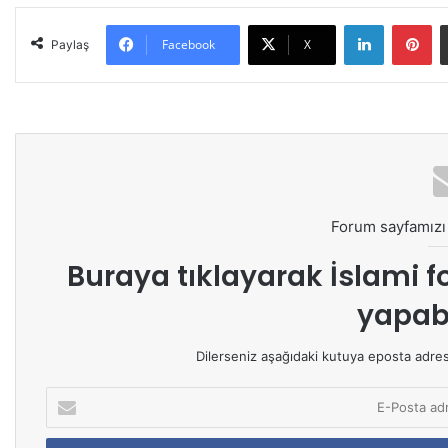
LinkedIn
Pinterest
Facebook
X
Paylaş
Forum sayfamızı 
Buraya tıklayarak
İslami f
yapabi
Dilerseniz aşağıdaki kutuya eposta adresin
E
-
P