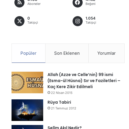
Aboneler
Beğeni
0
1.054
Takipçi
Takipçi
Popüler
Son Eklenen
Yorumlar
Allah (Azze ve Celle’nin) 99 ismi
(Esma-ül Hüsna) Sır ve Faziletleri –
Kaç Kere Zikir Edilmeli
22 Nisan 2015
Rüya Tabiri
21 Temmuz 2012
Selîm Akıl Nedir?