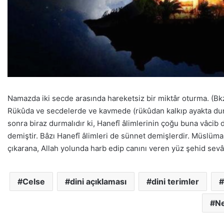
Namazda iki secde arasında hareketsiz bir miktâr oturma. (Bkz.
Rükûda ve secdelerde ve kavmede (rükûdan kalkıp ayakta dur
sonra biraz durmalıdır ki, Hanefî âlimlerinin çoğu buna vâcib 
demiştir. Bâzı Hanefî âlimleri de sünnet demişlerdir. Müslü
çıkarana, Allah yolunda harb edip canını veren yüz şehid sevâ
Celse
dini açıklaması
dini terimler
Ne