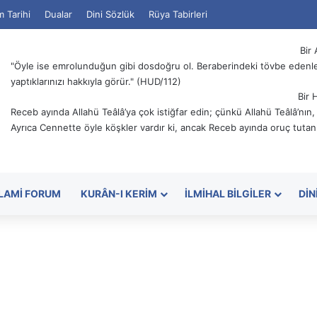
m Tarihi
Dualar
Dini Sözlük
Rüya Tabirleri
Bir 
"Öyle ise emrolunduğun gibi dosdoğru ol. Beraberindeki tövbe edenler
yaptıklarınızı hakkıyla görür." (HUD/112)
Bir 
Receb ayında Allahü Teâlâ’ya çok istiğfar edin; çünkü Allahü Teâlâ’nın
Ayrıca Cennette öyle köşkler vardır ki, ancak Receb ayında oruç tutanl
SLAMI FORUM
KURÂN-I KERIM
İLMIHAL BILGILER
DIN