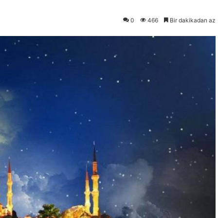
0
466
Bir dakikadan az