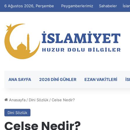
6 Ağustos 2026, Perşembe
Peygamberlerimiz
Sahabeler
İsla
ANA SAYFA
2026 DİNİ GÜNLER
EZAN VAKITLERI
İ
Anasayfa
/
Dini Sözlük
/
Celse Nedir?
Dini Sözlük
Celse Nedir?