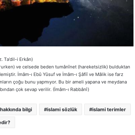
 Ta’dil-i Erkân)
urken) ve celsede beden tumânînet (hareketsizlik) bulduktan
demiştir. İmâm-ı Ebû Yûsuf ve İmâm-ı Şâfiî ve Mâlik ise farz
manların çoğu bunu yapmıyor. Bu bir ameli yapana ve meydana
bından çok sevap verilir. (İmâm-ı Rabbânî)
hakkında bilgi
islami sözlük
islami terimler
dir?