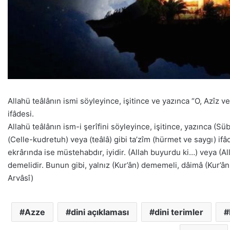
Allahü teâlânın ismi söyleyince, işitince ve yazınca “O, Azîz v
ifâdesi.
Allahü teâlânın ism-i şerîfini söyleyince, işitince, yazınca (S
(Celle-kudretuh) veya (teâlâ) gibi ta’zîm (hürmet ve saygı) ifâ
ekrârında ise müstehabdır, iyidir. (Allah buyurdu ki…) veya (A
demelidir. Bunun gibi, yalnız (Kur’ân) dememeli, dâimâ (Kur’ân
Arvâsî)
Azze
dini açıklaması
dini terimler