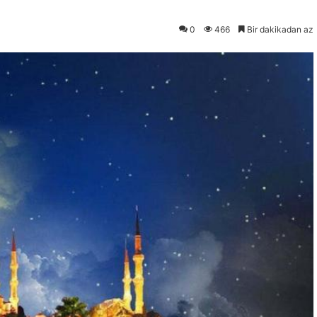
0
466
Bir dakikadan az