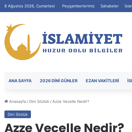
8 Ağustos 2026, Cumartesi
Peygamberlerimiz
Sahabeler
İsla
ANA SAYFA
2026 DİNİ GÜNLER
EZAN VAKITLERI
İ
Anasayfa
/
Dini Sözlük
/
Azze Vecelle Nedir?
Dini Sözlük
Azze Vecelle Nedir?