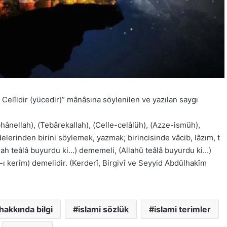
e Celîldir (yücedir)” mânâsına söylenilen ve yazılan saygı
übhânellah), (Tebârekallah), (Celle-celâlüh), (Azze-ismüh),
delerinden birini söylemek, yazmak; birincisinde vâcib, lâzım, t
llah teâlâ buyurdu ki…) dememeli, (Allahü teâlâ buyurdu ki…)
-ı kerîm) demelidir. (Kerderî, Birgivî ve Seyyid Abdülhakîm
hakkında bilgi
islami sözlük
islami terimler