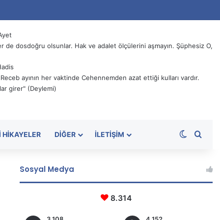
Ayet
 de dosdoğru olsunlar. Hak ve adalet ölçülerini aşmayın. Şüphesiz O,
Hadis
, Receb ayının her vaktinde Cehennemden azat ettiği kulları vardır.
ar girer" (Deylemi)
Dış görü
Aram
I HIKAYELER
DIĞER
İLETIŞIM
Sosyal Medya
8.314
3.108
4.152