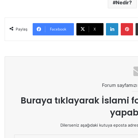
Nedir?
LinkedIn
Pinterest
Facebook
X
Paylaş
Forum sayfamızı 
Buraya tıklayarak
İslami f
yapabi
Dilerseniz aşağıdaki kutuya eposta adresin
E