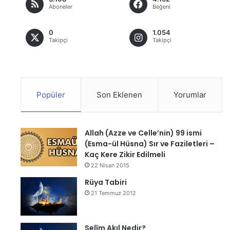
Aboneler
Beğeni
0
1.054
Takipçi
Takipçi
Popüler
Son Eklenen
Yorumlar
Allah (Azze ve Celle’nin) 99 ismi
(Esma-ül Hüsna) Sır ve Faziletleri –
Kaç Kere Zikir Edilmeli
22 Nisan 2015
Rüya Tabiri
21 Temmuz 2012
Selîm Akıl Nedir?