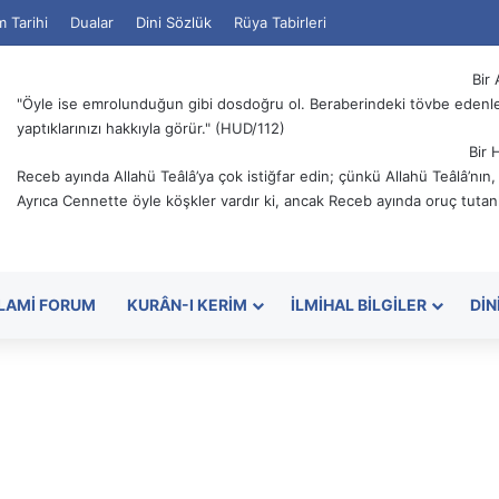
m Tarihi
Dualar
Dini Sözlük
Rüya Tabirleri
Bir 
"Öyle ise emrolunduğun gibi dosdoğru ol. Beraberindeki tövbe edenler
yaptıklarınızı hakkıyla görür." (HUD/112)
Bir 
Receb ayında Allahü Teâlâ’ya çok istiğfar edin; çünkü Allahü Teâlâ’nın
Ayrıca Cennette öyle köşkler vardır ki, ancak Receb ayında oruç tutanl
SLAMI FORUM
KURÂN-I KERIM
İLMIHAL BILGILER
DIN