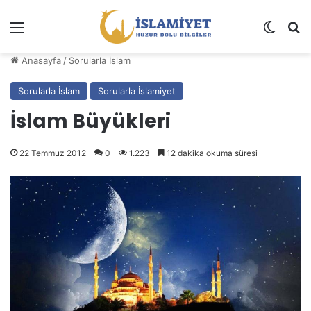
Menü
Dış gö
A
Anasayfa
/
Sorularla İslam
Sorularla İslam
Sorularla İslamiyet
İslam Büyükleri
22 Temmuz 2012
0
1.223
12 dakika okuma süresi