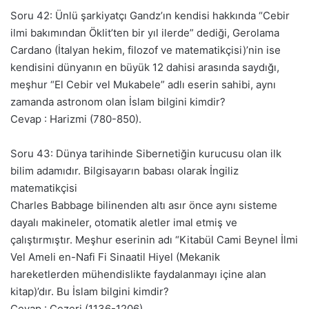
Soru 42: Ünlü şarkiyatçı Gandz’ın kendisi hakkında “Cebir
ilmi bakımından Öklit’ten bir yıl ilerde” dediği, Gerolama
Cardano (İtalyan hekim, filozof ve matematikçisi)’nin ise
kendisini dünyanın en büyük 12 dahisi arasında saydığı,
meşhur “El Cebir vel Mukabele” adlı eserin sahibi, aynı
zamanda astronom olan İslam bilgini kimdir?
Cevap : Harizmi (780-850).
Soru 43: Dünya tarihinde Sibernetiğin kurucusu olan ilk
bilim adamıdır. Bilgisayarın babası olarak İngiliz
matematikçisi
Charles Babbage bilinenden altı asır önce aynı sisteme
dayalı makineler, otomatik aletler imal etmiş ve
çalıştırmıştır. Meşhur eserinin adı “Kitabül Cami Beynel İlmi
Vel Ameli en-Nafi Fi Sinaatil Hiyel (Mekanik
hareketlerden mühendislikte faydalanmayı içine alan
kitap)’dır. Bu İslam bilgini kimdir?
Cevap : Cezeri (1136-1206).