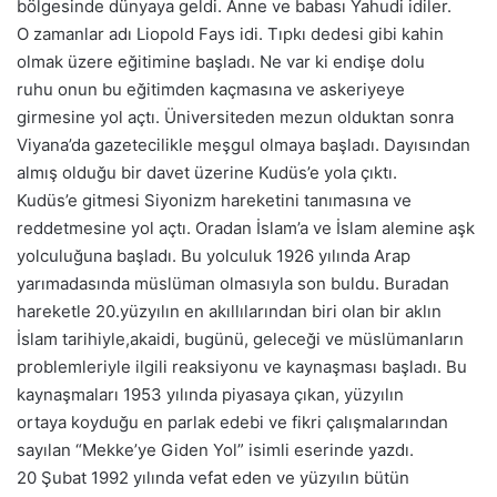
bölgesinde dünyaya geldi. Anne ve babası Yahudi idiler.
O zamanlar adı Liopold Fays idi. Tıpkı dedesi gibi kahin
olmak üzere eğitimine başladı. Ne var ki endişe dolu
ruhu onun bu eğitimden kaçmasına ve askeriyeye
girmesine yol açtı. Üniversiteden mezun olduktan sonra
Viyana’da gazetecilikle meşgul olmaya başladı. Dayısından
almış olduğu bir davet üzerine Kudüs’e yola çıktı.
Kudüs’e gitmesi Siyonizm hareketini tanımasına ve
reddetmesine yol açtı. Oradan İslam’a ve İslam alemine aşk
yolculuğuna başladı. Bu yolculuk 1926 yılında Arap
yarımadasında müslüman olmasıyla son buldu. Buradan
hareketle 20.yüzyılın en akıllılarından biri olan bir aklın
İslam tarihiyle,akaidi, bugünü, geleceği ve müslümanların
problemleriyle ilgili reaksiyonu ve kaynaşması başladı. Bu
kaynaşmaları 1953 yılında piyasaya çıkan, yüzyılın
ortaya koyduğu en parlak edebi ve fikri çalışmalarından
sayılan “Mekke’ye Giden Yol” isimli eserinde yazdı.
20 Şubat 1992 yılında vefat eden ve yüzyılın bütün