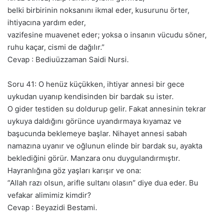
belki birbirinin noksanını ikmal eder, kusurunu örter,
ihtiyacına yardım eder,
vazifesine muavenet eder; yoksa o insanın vücudu söner,
ruhu kaçar, cismi de dağılır.”
Cevap : Bediuüzzaman Saidi Nursi.
Soru 41: O henüz küçükken, ihtiyar annesi bir gece
uykudan uyanıp kendisinden bir bardak su ister.
O gider testiden su doldurup gelir. Fakat annesinin tekrar
uykuya daldığını görünce uyandırmaya kıyamaz ve
başucunda beklemeye başlar. Nihayet annesi sabah
namazına uyanır ve oğlunun elinde bir bardak su, ayakta
beklediğini görür. Manzara onu duygulandırmıştır.
Hayranlığına göz yaşları karışır ve ona:
“Allah razı olsun, arifle sultanı olasın” diye dua eder. Bu
vefakar alimimiz kimdir?
Cevap : Beyazidi Bestami.