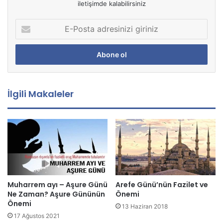
iletişimde kalabilirsiniz
E
-
P
o
s
t
a
İlgili Makaleler
a
d
r
e
s
i
n
i
z
Muharrem ayı – Aşure Günü
Arefe Günü’nün Fazilet ve
i
Ne Zaman? Aşure Gününün
Önemi
g
Önemi
13 Haziran 2018
i
17 Ağustos 2021
r