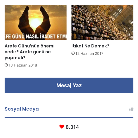
i
n
i
z
Arefe Günü’nün önemi
İtikaf Ne Demek?
nedir? Arefe günü ne
12 Haziran 2017
yapmalı?
13 Haziran 2018
Mesaj Yaz
Sosyal Medya
8.314