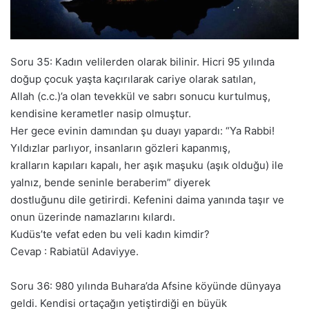
Soru 35: Kadın velilerden olarak bilinir. Hicri 95 yılında
doğup çocuk yaşta kaçırılarak cariye olarak satılan,
Allah (c.c.)’a olan tevekkül ve sabrı sonucu kurtulmuş,
kendisine kerametler nasip olmuştur.
Her gece evinin damından şu duayı yapardı: “Ya Rabbi!
Yıldızlar parlıyor, insanların gözleri kapanmış,
kralların kapıları kapalı, her aşık maşuku (aşık olduğu) ile
yalnız, bende seninle beraberim” diyerek
dostluğunu dile getirirdi. Kefenini daima yanında taşır ve
onun üzerinde namazlarını kılardı.
Kudüs’te vefat eden bu veli kadın kimdir?
Cevap : Rabiatül Adaviyye.
Soru 36: 980 yılında Buhara’da Afsine köyünde dünyaya
geldi. Kendisi ortaçağın yetiştirdiği en büyük