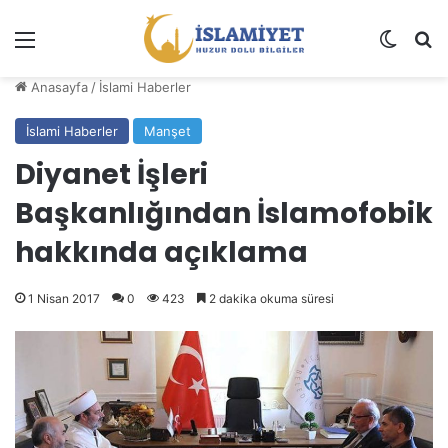
Menü
Dış gö
A
Anasayfa
/
İslami Haberler
İslami Haberler
Manşet
Diyanet İşleri
Başkanlığından İslamofobik
hakkında açıklama
1 Nisan 2017
0
423
2 dakika okuma süresi