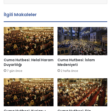
s
t
a
İlgili Makaleler
a
d
r
e
s
i
n
i
z
Cuma Hutbesi: Helal Haram
Cuma Hutbesi: İslam
i
Duyarlılığı
Medeniyeti
g
7 gün önce
2 hafta önce
i
r
i
n
i
z