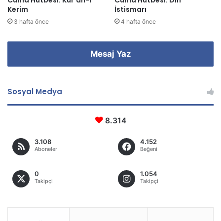
Cuma Hutbesi: Kur’an-ı
Cuma Hutbesi: Din
Kerim
İstismarı
3 hafta önce
4 hafta önce
Mesaj Yaz
Sosyal Medya
8.314
3.108
4.152
Aboneler
Beğeni
0
1.054
Takipçi
Takipçi