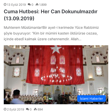
13 Eylül 2019
0
1.899
Cuma Hutbesi: Her Can Dokunulmazdır
(13.09.2019)
Muhterem Müslümanlar!Bir ayet-i kerimede Yüce Rabbimiz
şöyle buyuruyor: “Kim bir mümini kasten öldürürse cezası,
içinde ebedî kalmak üzere cehennemdir. Allah…
İslami Haberler
2 Eylül 2019
0
694