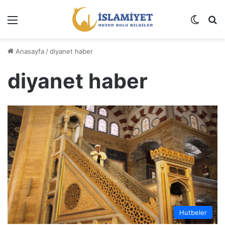
Menü
Dış gö
A
Anasayfa
/
diyanet haber
diyanet haber
Hutbeler