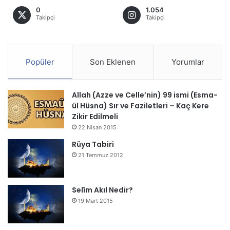
0
1.054
Takipçi
Takipçi
Popüler
Son Eklenen
Yorumlar
Allah (Azze ve Celle’nin) 99 ismi (Esma-
ül Hüsna) Sır ve Faziletleri – Kaç Kere
Zikir Edilmeli
22 Nisan 2015
Rüya Tabiri
21 Temmuz 2012
Selîm Akıl Nedir?
19 Mart 2015