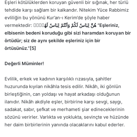
Eşleri kötülüklerden koruyan güvenli bir sığınak, her türlü
tehdide karşı sağlam bir kalkandır. Nitekim Yüce Rabbimiz
evliliğin bu yönünü Kur’an-ı Kerim’de şöyle haber
vermektedir:
هُنَّ لِبَاسٌ لَكُمْ وَاَنْتُمْ لِبَاسٌ لَهُنَّۜ
“Eşleriniz,
elbisenin bedeni koruduğu gibi sizi haramdan koruyan bir
örtüdür; siz de aynı şekilde eşleriniz için bir
örtüsünüz.”
[5]
Değerli Müminler!
Evlilik, erkek ve kadının karşılıklı rızasıyla, şahitler
huzurunda kıyılan nikâhla tesis edilir. Nikâh, iki gönlün
birleştiğinin, can yoldaşı ve hayat arkadaşı olduğunun
ilanıdır. Nikâh akdiyle eşler, birbirine karşı sevgi, saygı,
sadakat, sabır, şefkat ve merhameti şiar edineceklerinin
sözünü verirler. Varlıkta ve yoklukta, sevinçte ve hüzünde
her daim birbirlerinin yanında olacaklarını kabul ederler.