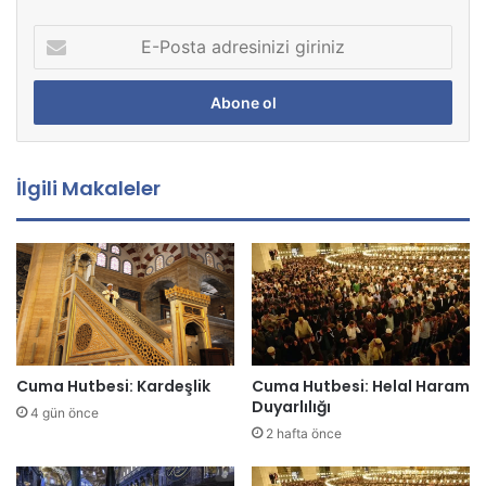
E
-
P
o
s
t
a
İlgili Makaleler
a
d
r
e
s
i
n
i
z
Cuma Hutbesi: Kardeşlik
Cuma Hutbesi: Helal Haram
i
Duyarlılığı
4 gün önce
g
2 hafta önce
i
r