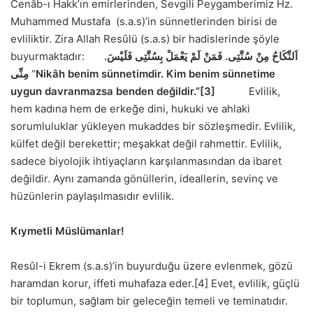
Cenâb-ı Hakk’ın emirlerinden, Sevgili Peygamberimiz Hz.
Muhammed Mustafa (s.a.s)’in sünnetlerinden birisi de
evliliktir. Zira Allah Resûlü (s.a.s) bir hadislerinde şöyle
buyurmaktadır:
.
فَمَنْ لَمْ يَعْمَلْ بِسُنَّتِى فَلَيْسَ
.
اَلنِّكَاحُ مِنْ سُنَّتِى
مِنِّى
“
Nikâh benim sünnetimdir. Kim benim sünnetime
uygun davranmazsa benden değildir.”
[3]
Evlilik,
hem kadına hem de erkeğe dini, hukuki ve ahlaki
sorumluluklar yükleyen mukaddes bir sözleşmedir. Evlilik,
külfet değil berekettir; meşakkat değil rahmettir. Evlilik,
sadece biyolojik ihtiyaçların karşılanmasından da ibaret
değildir. Aynı zamanda gönüllerin, ideallerin, sevinç ve
hüzünlerin paylaşılmasıdır evlilik.
Kıymetli Müslümanlar!
Resûl-i Ekrem (s.a.s)’in buyurduğu üzere evlenmek, gözü
haramdan korur, iffeti muhafaza eder.[4] Evet, evlilik, güçlü
bir toplumun, sağlam bir geleceğin temeli ve teminatıdır.