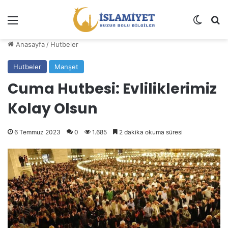
Menü
Dış gö
A
Anasayfa
/
Hutbeler
Hutbeler
Manşet
Cuma Hutbesi: Evliliklerimiz
Kolay Olsun
6 Temmuz 2023
0
1.685
2 dakika okuma süresi