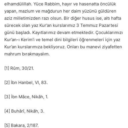
elhamdülillah. Yüce Rabbim, hayır ve hasenatta öncülük
yapan, mazlum ve mağdurun her daim yüzünü güldüren
aziz milletimizden razı olsun. Bir diğer husus ise, altı hafta
sürecek olan yaz Kur’an kurslarımız 3 Temmuz Pazartesi
günü başladı. Kayıtlarımız devam etmektedir. Çocuklarımızı
Kur’an-ı Kerim’i ve temel dini bilgileri öğrenmeleri için yaz
Kur’an kurslarımıza bekliyoruz. Onları bu manevi ziyafetten
mahrum bırakmayalım.
[1] Rûm, 30/21.
[2] İbn Hanbel, VI, 83.
[3] İbn Mâce, Nikâh, 1.
[4] Buhârî, Nikâh, 3.
[5] Bakara, 2/187.