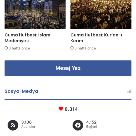
i
n
i
z
Cuma Hutbesi: İslam
Cuma Hutbesi: Kur’an-ı
Medeniyeti
Kerim
3 hafta önce
3 hafta önce
Mesaj Yaz
Sosyal Medya
8.314
3.108
4.152
Aboneler
Beğeni