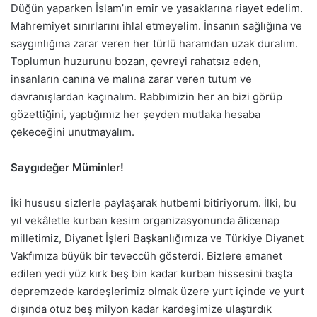
Düğün yaparken İslam’ın emir ve yasaklarına riayet edelim.
Mahremiyet sınırlarını ihlal etmeyelim. İnsanın sağlığına ve
saygınlığına zarar veren her türlü haramdan uzak duralım.
Toplumun huzurunu bozan, çevreyi rahatsız eden,
insanların canına ve malına zarar veren tutum ve
davranışlardan kaçınalım. Rabbimizin her an bizi görüp
gözettiğini, yaptığımız her şeyden mutlaka hesaba
çekeceğini unutmayalım.
Saygıdeğer Müminler!
İki hususu sizlerle paylaşarak hutbemi bitiriyorum. İlki, bu
yıl vekâletle kurban kesim organizasyonunda âlicenap
milletimiz, Diyanet İşleri Başkanlığımıza ve Türkiye Diyanet
Vakfımıza büyük bir teveccüh gösterdi. Bizlere emanet
edilen yedi yüz kırk beş bin kadar kurban hissesini başta
depremzede kardeşlerimiz olmak üzere yurt içinde ve yurt
dışında otuz beş milyon kadar kardeşimize ulaştırdık