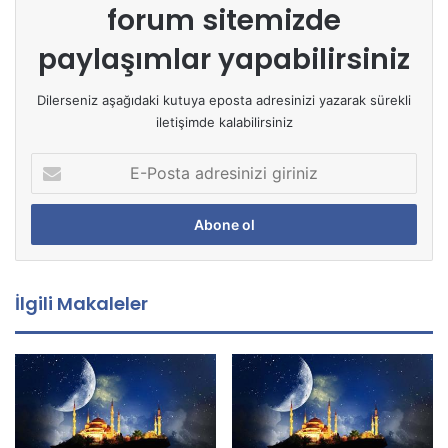
forum sitemizde
paylaşımlar yapabilirsiniz
Dilerseniz aşağıdaki kutuya eposta adresinizi yazarak sürekli
iletişimde kalabilirsiniz
E
-
P
o
s
t
a
İlgili Makaleler
a
d
r
e
s
i
n