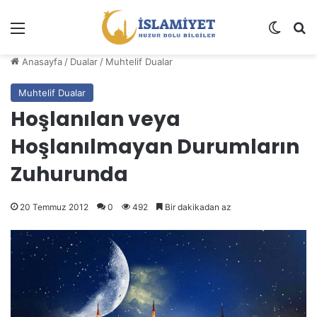
Menü
Dış gö
A
Anasayfa
/
Dualar
/
Muhtelif Dualar
Muhtelif Dualar
Hoşlanılan veya
Hoşlanılmayan Durumların
Zuhurunda
20 Temmuz 2012
0
492
Bir dakikadan az