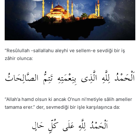
“Resûlullah -sallallahu aleyhi ve sellem-e sevdiği bir iş
zâhir olunca:
“Allah’a hamd olsun ki ancak O’nun ni’metiyle sâlih ameller
tamama erer.” der, sevmediği bir işle karşılaşınca da: