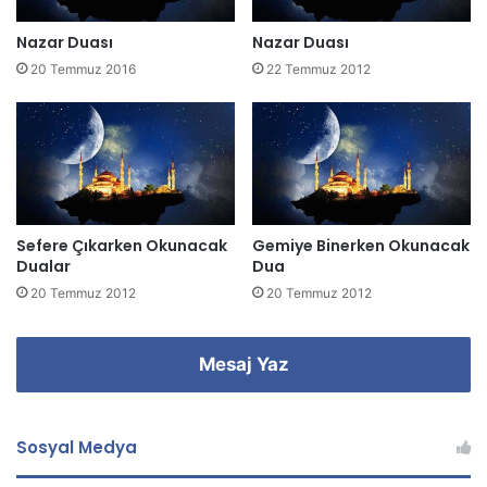
i
z
Nazar Duası
Nazar Duası
i
20 Temmuz 2016
22 Temmuz 2012
g
i
r
i
n
i
z
Sefere Çıkarken Okunacak
Gemiye Binerken Okunacak
Dualar
Dua
20 Temmuz 2012
20 Temmuz 2012
Mesaj Yaz
Sosyal Medya