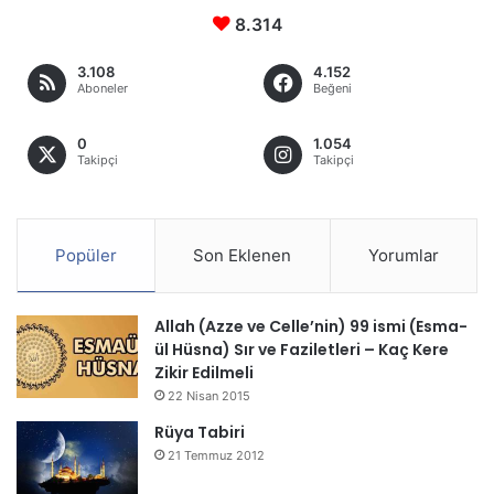
8.314
3.108
4.152
Aboneler
Beğeni
0
1.054
Takipçi
Takipçi
Popüler
Son Eklenen
Yorumlar
Allah (Azze ve Celle’nin) 99 ismi (Esma-
ül Hüsna) Sır ve Faziletleri – Kaç Kere
Zikir Edilmeli
22 Nisan 2015
Rüya Tabiri
21 Temmuz 2012