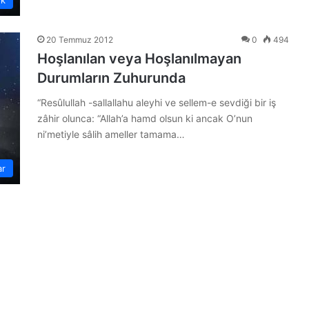
20 Temmuz 2012
0
494
Hoşlanılan veya Hoşlanılmayan
Durumların Zuhurunda
“Resûlullah -sallallahu aleyhi ve sellem-e sevdiği bir iş
zâhir olunca: “Allah’a hamd olsun ki ancak O’nun
ni’metiyle sâlih ameller tamama…
ar