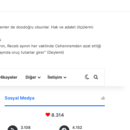
nler de dosdoğru olsunlar. Hak ve adalet ölçülerini
s
â’nın, Receb ayının her vaktinde Cehennemden azat ettiği
ayında oruç tutanlar girer" (Deylemi)
Dış görünümü deği
Arama yap ...
Hikayeler
Diğer
İletişim
Sosyal Medya
8.314
3.108
4.152