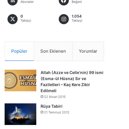
Aboneler
Beğeni
0
1.054
Takipçi
Takipçi
Popüler
Son Eklenen
Yorumlar
Allah (Azze ve Celle’nin) 99 ismi
(Esma-ül Hüsna) Sır ve
Faziletleri – Kaç Kere Zikir
Edilmeli
22 Nisan 2015
Rüya Tabiri
21 Temmuz 2012