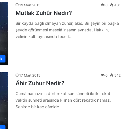
19 Mart 2015
0
431
Mutlak Zuhûr Nedir?
Bir kayda bağlı olmayan zuhûr, akis. Bir şeyin bir başka
şeyde görünmesi meselâ insanın aynada, Hakk’ın,
velînin kalb aynasında tecellî…
ük
17 Mart 2015
0
542
Âhir Zuhur Nedir?
Cumâ namazının dört rekat son sünneti ile iki rekat
vaktin sünneti arasında kılınan dört rekatlık namaz.
Şehirde bir kaç câmide…
ük