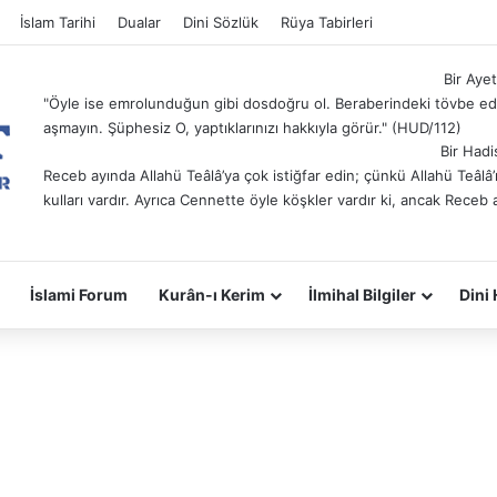
İslam Tarihi
Dualar
Dini Sözlük
Rüya Tabirleri
Bir Ayet
"Öyle ise emrolunduğun gibi dosdoğru ol. Beraberindeki tövbe ede
aşmayın. Şüphesiz O, yaptıklarınızı hakkıyla görür." (HUD/112)
Bir Hadi
Receb ayında Allahü Teâlâ’ya çok istiğfar edin; çünkü Allahü Teâl
kulları vardır. Ayrıca Cennette öyle köşkler vardır ki, ancak Receb 
İslami Forum
Kurân-ı Kerim
İlmihal Bilgiler
Dini 