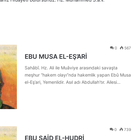
0
567
EBU MUSA EL-EŞ’ARİ
Sahâbî. Hz. Ali ile Muâviye arasındaki savaşta
meşhur “hakem olayı”nda hakemlik yapan Ebû Musa
el-Eş’ari, Yemenlidir. Asıl adı Abdullah’tır. Ailesi…
0
739
EBU SAİD EL-HUDRİ