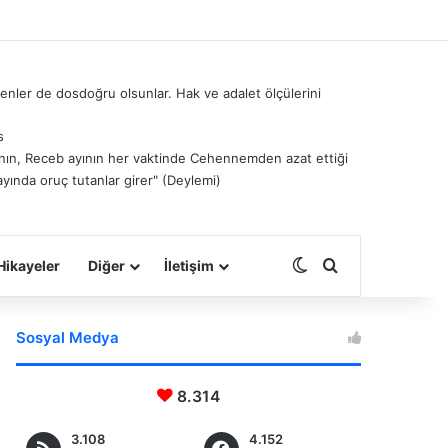
nler de dosdoğru olsunlar. Hak ve adalet ölçülerini
s
â’nın, Receb ayının her vaktinde Cehennemden azat ettiği
ayında oruç tutanlar girer" (Deylemi)
Dış görünümü deği
Arama yap ...
Hikayeler
Diğer
İletişim
Sosyal Medya
8.314
3.108
4.152