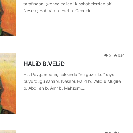
tarafından işkence edilen ilk sahabelerden biri.
Nesebi; Habbâb b. Eret b. Cendele…
0
649
HALiD B.VELiD
Hz. Peygamberin, hakkında “ne güzel kul” diye
buyurduğu sahabî. Nesebî, Hâlid b. Velid b.Muğire
b. Abdillah b. Amr b. Mahzum.…