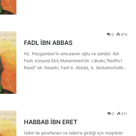
0
679
FADL İBN ABBAS
Hz. Peygamber’in amcasının oğlu ve sahâbî. Adı
Fadl, künyesi Ebû Muhammed’dir. Lâkabı,”Redîfu’r
Rasûl” idi. Nesebi, Fadl b. Abbâs, b. Abdulmuttalib…
0
511
HABBAB İBN ERET
İslâm ile şereflenen ve İslâm’a girdiği için müşrikler