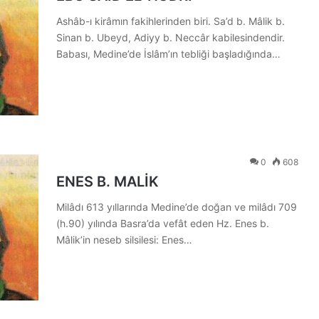
Ashâb-ı kirâmın fakihlerinden biri. Sa’d b. Mâlik b.
Sinan b. Ubeyd, Adiyy b. Neccâr kabilesindendir.
Babası, Medine’de İslâm’ın tebliği başladığında…
0
608
ENES B. MALİK
Milâdı 613 yıllarında Medine’de doğan ve milâdı 709
(h.90) yılında Basra’da vefât eden Hz. Enes b.
Mâlik’in neseb silsilesi: Enes…