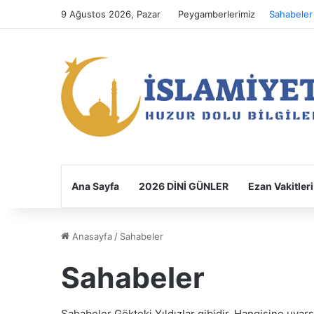
9 Ağustos 2026, Pazar
Peygamberlerimiz
Sahabeler
Ana Sayfa
2026 DİNİ GÜNLER
Ezan Vakitleri
Anasayfa
/
Sahabeler
Sahabeler
Sahabeler Gökteki Yıldızlar gibidir. Hangisine uya