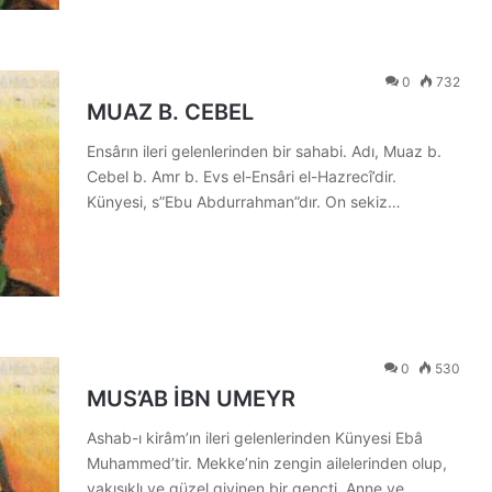
0
732
MUAZ B. CEBEL
Ensârın ileri gelenlerinden bir sahabi. Adı, Muaz b.
Cebel b. Amr b. Evs el-Ensâri el-Hazrecî’dir.
Künyesi, s”Ebu Abdurrahman”dır. On sekiz…
0
530
MUS’AB İBN UMEYR
Ashab-ı kirâm’ın ileri gelenlerinden Künyesi Ebâ
Muhammed’tir. Mekke’nin zengin ailelerinden olup,
yakışıklı ve güzel giyinen bir gençti. Anne ve