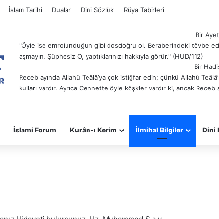
İslam Tarihi
Dualar
Dini Sözlük
Rüya Tabirleri
Bir Ayet
"Öyle ise emrolunduğun gibi dosdoğru ol. Beraberindeki tövbe ede
aşmayın. Şüphesiz O, yaptıklarınızı hakkıyla görür." (HUD/112)
Bir Hadi
Receb ayında Allahü Teâlâ’ya çok istiğfar edin; çünkü Allahü Teâl
kulları vardır. Ayrıca Cennette öyle köşkler vardır ki, ancak Receb 
İslami Forum
Kurân-ı Kerim
İlmihal Bilgiler
Dini 
rsanız Hidayeti bulursunuz. Hz. Muhammed S.a.v.