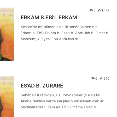
0
1.477
ERKAM B.EBi’L ERKAM
Mekke’de müslüman olan ilk sahâbîlerden biri.
Erkam b. Ebi’l-Erkam b. Esed b. Abdullah b. Ömer b.
Mahzûm; künyesi Ebû Abdullah’tır.…
0
640
ES’AD B. ZURARE
Sahâbe-i Kirâm’dan, Hz. Peygamber (s.a.s.) ile
Akabe denilen yerde karşılaşıp müslüman olan ilk
Medinelilerden. Tam adı Ebû Umâme Es’ad b.…