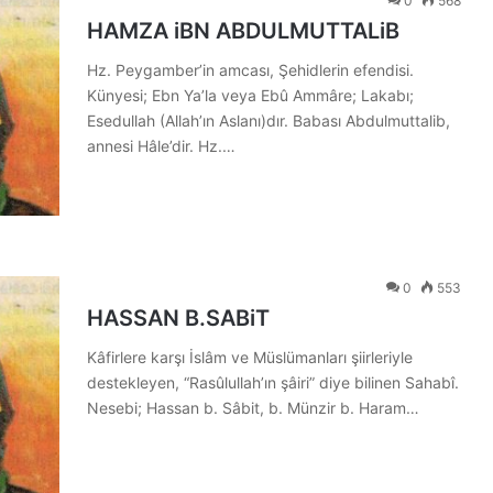
0
568
HAMZA iBN ABDULMUTTALiB
Hz. Peygamber’in amcası, Şehidlerin efendisi.
Künyesi; Ebn Ya’la veya Ebû Ammâre; Lakabı;
Esedullah (Allah’ın Aslanı)dır. Babası Abdulmuttalib,
annesi Hâle’dir. Hz.…
0
553
HASSAN B.SABiT
Kâfirlere karşı İslâm ve Müslümanları şiirleriyle
destekleyen, “Rasûlullah’ın şâiri” diye bilinen Sahabî.
Nesebi; Hassan b. Sâbit, b. Münzir b. Haram…