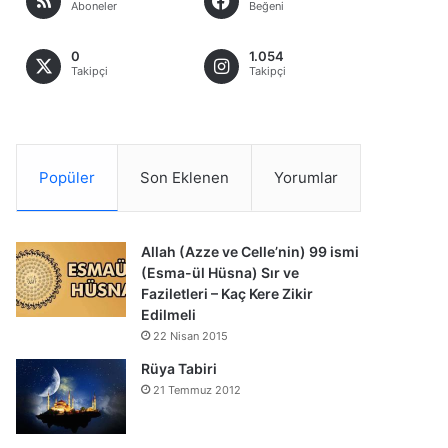
Aboneler
Beğeni
0
1.054
Takipçi
Takipçi
Popüler
Son Eklenen
Yorumlar
Allah (Azze ve Celle’nin) 99 ismi
(Esma-ül Hüsna) Sır ve
Faziletleri – Kaç Kere Zikir
Edilmeli
22 Nisan 2015
Rüya Tabiri
21 Temmuz 2012