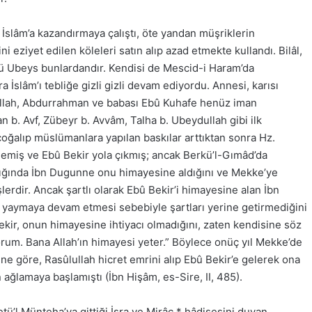
slâm’a kazandırmaya çalıştı, öte yandan müşriklerin
i eziyet edilen köleleri satın alıp azad etmekte kullandı. Bilâl,
 Ubeys bunlardandır. Kendisi de Mescid-i Haram’da
a İslâm’ı tebliğe gizli gizli devam ediyordu. Annesi, karısı
ullah, Abdurrahman ve babası Ebû Kuhafe henüz iman
 b. Avf, Zübeyr b. Avvâm, Talha b. Ubeydullah gibi ilk
çoğalıp müslümanlara yapılan baskılar arttıktan sonra Hz.
emiş ve Ebû Bekir yola çıkmış; ancak Berkü’l-Gımâd’da
ştığında İbn Dugunne onu himayesine aldığını ve Mekke’ye
lerdir. Ancak şartlı olarak Ebû Bekir’i himayesine alan İbn
ı yaymaya devam etmesi sebebiyle şartları yerine getirmediğini
ekir, onun himayesine ihtiyacı olmadığını, zaten kendisine söz
orum. Bana Allah’ın himayesi yeter.” Böylece onüç yıl Mekke’de
ine göre, Rasûlullah hicret emrini alıp Ebû Bekir’e gelerek ona
ağlamaya başlamıştı (İbn Hişâm, es-Sire, II, 485).
’l Münteha’ya gittiği İsra ve Mirâc * hâdisesini duyan