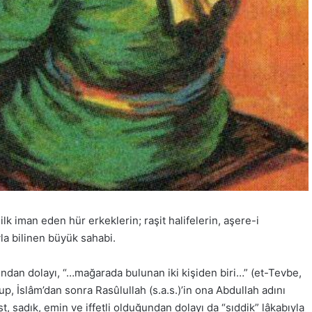
lk iman eden hür erkeklerin; raşit halifelerin, aşere-i
yla bilinen büyük sahabi.
ından dolayı, “…mağarada bulunan iki kişiden biri…” (et-Tevbe,
, İslâm’dan sonra Rasûlullah (s.a.s.)’in ona Abdullah adını
t, sadık, emin ve iffetli olduğundan dolayı da “sıddik” lâkabıyla