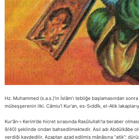
Hz. Muhammed (s.a.s.)’in İslâm’ı tebliğe başlamasından sonra i
mübeşşerenin ilki. Câmiu’l Kur’an, es-Sıddîk, el-Atik lakapları
Kur’ân-ı Kerim’de hicret sırasında Rasûlullah’la beraber olmas
9/40) şeklinde ondan bahsedilmektedir. Asıl adı Abdülkâbe olup
verdiği kaydedilir. Azaptan azad edilmiş mânâsına “atik”; dürüs