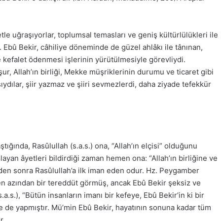
le uğraşıyorlar, toplumsal temasları ve geniş kültürlülükleri ile
. Ebû Bekir, câhiliye döneminde de güzel ahlâkı ile tânınan,
ve kefalet ödenmesi işlerinin yürütülmesiyle görevliydi.
ur, Allah’ın birliği, Mekke müşriklerinin durumu ve ticaret gibi
ıydılar, şiir yazmaz ve şiiri sevmezlerdi, daha ziyade tefekkür
ğında, Rasûlullah (s.a.s.) ona, “Allah’ın elçisi” olduğunu
layan âyetleri bildirdiği zaman hemen ona: “Allah’ın birliğine ve
’den sonra Rasûlullah’a ilk iman eden odur. Hz. Peygamber
a en azından bir tereddüt görmüş, ancak Ebû Bekir şeksiz ve
a.s.), “Bütün insanların imanı bir kefeye, Ebû Bekir’in ki bir
me de yapmıştır. Mü’min Ebû Bekir, hayatının sonuna kadar tüm
r.