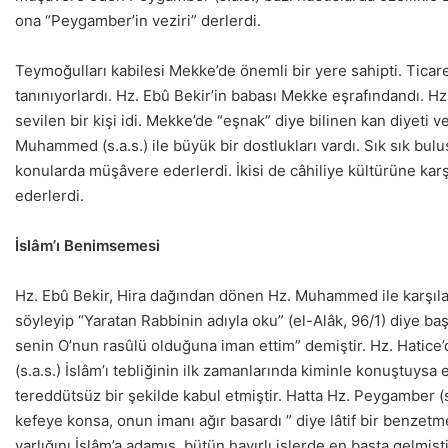
ona “Peygamber’in veziri” derlerdi.
Teymoğulları kabilesi Mekke’de önemli bir yere sahipti. Ticaret
tanınıyorlardı. Hz. Ebû Bekir’in babası Mekke eşrafındandı. Hz
sevilen bir kişi idi. Mekke’de “eşnak” diye bilinen kan diyeti 
Muhammed (s.a.s.) ile büyük bir dostlukları vardı. Sık sık buluş
konularda müşâvere ederlerdi. İkisi de câhiliye kültürüne karş
ederlerdi.
İslâm’ı Benimsemesi
Hz. Ebû Bekir, Hira dağından dönen Hz. Muhammed ile karşılaştı
söyleyip “Yaratan Rabbinin adıyla oku” (el-Alâk, 96/1) diye baş
senin O’nun rasûlü olduğuna iman ettim” demiştir. Hz. Hatice
(s.a.s.) İslâm’ı tebliğinin ilk zamanlarında kiminle konuştuys
tereddütsüz bir şekilde kabul etmiştir. Hatta Hz. Peygamber (s.
kefeye konsa, onun imanı ağır basardı ” diye lâtif bir benzet
varlığını İslâm’a adamış, bütün hayırlı işlerde en başta gelmişti