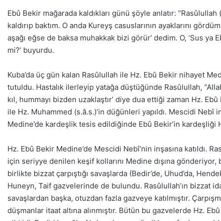
Ebû Bekir mağarada kaldıkları günü şöyle anlatır: “Rasûlullah 
kaldırıp baktım. O anda Kureyş casuslarının ayaklarını gördüm
aşağı eğse de baksa muhakkak bizi görür’ dedim. O, ‘Sus ya Ebû
mi?’ buyurdu.
Kuba’da üç gün kalan Rasûlullah ile Hz. Ebû Bekir nihayet Me
tutuldu. Hastalık ilerleyip yatağa düştüğünde Rasûlullah, “Allah
kıl, hummayı bizden uzaklaştır’ diye dua ettiği zaman Hz. Ebû B
ile Hz. Muhammed (s.â.s.)’in düğünleri yapıldı. Mescidi Nebî inş
Medine’de kardeşlik tesis edildiğinde Ebû Bekir’in kardeşliği 
Hz. Ebû Bekir Medine’de Mescidi Nebî’nin inşasına katıldı. Ra
için seriyye denilen keşif kollarını Medine dışına gönderiyor, 
birlikte bizzat çarpıştığı savaşlarda (Bedir’de, Uhud’da, Hend
Huneyn, Taif gazvelerinde de bulundu. Rasûlullah’ın bizzat id
savaşlardan başka, otuzdan fazla gazveye katılmıştır. Çarpış
düşmanlar itaat altına alınmıştır. Bütün bu gazvelerde Hz. Ebû 