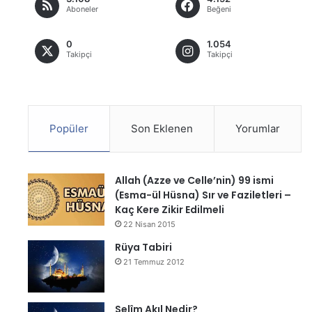
Aboneler
Beğeni
0
1.054
Takipçi
Takipçi
Popüler
Son Eklenen
Yorumlar
Allah (Azze ve Celle’nin) 99 ismi
(Esma-ül Hüsna) Sır ve Faziletleri –
Kaç Kere Zikir Edilmeli
22 Nisan 2015
Rüya Tabiri
21 Temmuz 2012
Selîm Akıl Nedir?