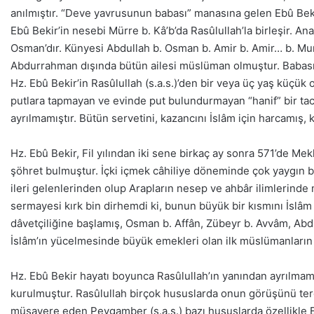
anılmıştır. “Deve yavrusunun babası” manasına gelen Ebû Bek
Ebû Bekir’in nesebi Mürre b. Kâ’b’da Rasûlullah’la birleşir. 
Osman’dır. Künyesi Abdullah b. Osman b. Amir b. Amir… b. Mur
Abdurrahman dışında bütün ailesi müslüman olmuştur. Babası 
Hz. Ebû Bekir’in Rasûlullah (s.a.s.)’den bir veya üç yaş küçük o
putlara tapmayan ve evinde put bulundurmayan “hanif” bir ta
ayrılmamıştır. Bütün servetini, kazancını İslâm için harcamış, 
Hz. Ebû Bekir, Fil yılından iki sene birkaç ay sonra 571’de Mek
şöhret bulmuştur. İçki içmek câhiliye döneminde çok yaygın 
ileri gelenlerinden olup Arapların nesep ve ahbâr ilimlerinde
sermayesi kırk bin dirhemdi ki, bunun büyük bir kısmını İslâm i
dâvetçiliğine başlamış, Osman b. Affân, Zübeyr b. Avvâm, Abdu
İslâm’ın yücelmesinde büyük emekleri olan ilk müslümanların b
Hz. Ebû Bekir hayatı boyunca Rasûlullah’ın yanından ayrılmam
kurulmuştur. Rasûlullah birçok hususlarda onun görüşünü ter
müşavere eden Peygamber (s.a.s.) bazı hususlarda özellikle E