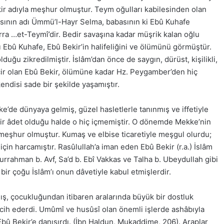
ir adıyla meşhur olmuştur. Teym oğulları kabilesinden olan
Anasının adı Ümmü’l-Hayr Selma, babasının ki Ebû Kuhafe
ra …et-Teymî’dir. Bedir savaşına kadar müşrik kalan oğlu
Ebû Kuhafe, Ebû Bekir’in halifeliğini ve ölümünü görmüştür.
lduğu zikredilmiştir. İslâm’dan önce de saygın, dürüst, kişilikli,
cir olan Ebû Bekir, ölümüne kadar Hz. Peygamber’den hiç
kendisi sade bir şekilde yaşamıştır.
ke’de dünyaya gelmiş, güzel hasletlerle tanınmış ve iffetiyle
bir âdet olduğu halde o hiç içmemiştir. O dönemde Mekke’nin
 meşhur olmuştur. Kumaş ve elbise ticaretiyle meşgul olurdu;
çin harcamıştır. Rasûlullah’a iman eden Ebû Bekir (r.a.) İslâm
rrahman b. Avf, Sa’d b. Ebî Vakkas ve Talha b. Ubeydullah gibi
ir çoğu İslâm’ı onun dâvetiyle kabul etmişlerdir.
ış, çocukluğundan itibaren aralarında büyük bir dostluk
cih ederdi. Umûmî ve husûsî olan önemli işlerde ashâbıyla
bû Bekir’e danışırdı. (İbn Haldun, Mukaddime, 206). Araplar