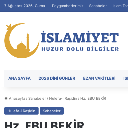
7 Ağustos 2026, Cuma
Peygamberlerimiz
Sahabeler
İslam Tar
ANA SAYFA
2026 DİNİ GÜNLER
EZAN VAKITLERI
İ
Anasayfa
/
Sahabeler
/
Hulefa-i Raşidin
/
Hz. EBU BEKİR
Hulefa-i Raşidin
Sahabeler
Hz. EBU BEKİR