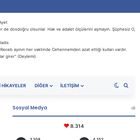
Ayet
 de dosdoğru olsunlar. Hak ve adalet ölçülerini aşmayın. Şüphesiz O,
Hadis
, Receb ayının her vaktinde Cehennemden azat ettiği kulları vardır.
ar girer" (Deylemi)
Dış görü
Aram
I HIKAYELER
DIĞER
İLETIŞIM
Sosyal Medya
8.314
3.108
4.152