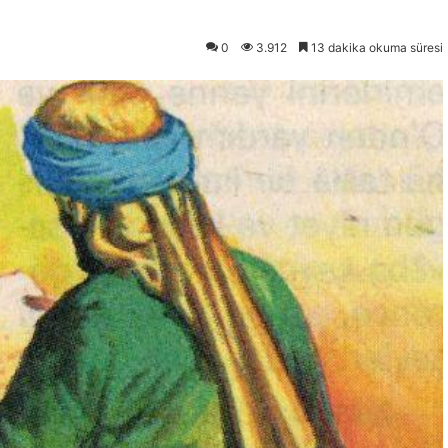
0
3.912
13 dakika okuma süresi