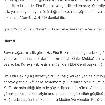
müşrikler bunu Hz. Ebû Bekir’e yetiştirdikleri zaman; “O dediy
asla yalan söylemeyen, özü doğru, itikadında şüphe olmayan anla
arkadaştı ” (en-Nisâ, 4/69) denilebilir.
İşte o “Sıddîk” ile o “Emîn”, o iki arkadaş beraberce Sevr dağ
Hicreti
Sevr mağarasına ilk giren Hz. Ebû Bekir, (r.a.) mağarada keşif 
yolda yemeleri için azıklarını hazırlamıştı. Onlar Mekke’den a
başladılar. Kureyş kabilesinin müşrikleri Ebû Cehil başkanlığın
Hz. Ebû Bekir (r.a.) hicret yolculuğuna çıkarken yanına bütü
nereye gittiğini kâfirlere söylememiştir. İz süren Mekkeli müş
Kur’ân’da anlatıldığı biçimde şöyle diyordu: “Üzülme, Allah bi
göremedikleri askerleriyle onu desteklemiştir; Allah güçlüdür
Mağarada üç gün kaldıktan sonra Medine’ye yönelen Rasûlullah