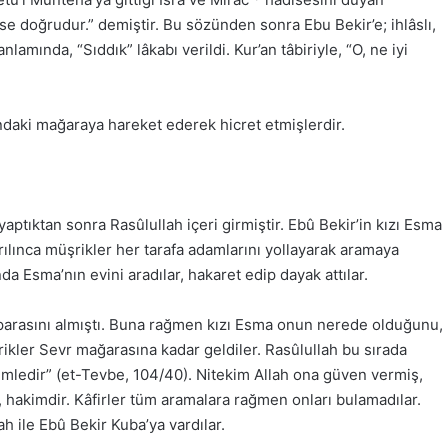
se doğrudur.” demiştir. Bu sözünden sonra Ebu Bekir’e; ihlâslı,
mında, “Sıddık” lâkabı verildi. Kur’an tâbiriyle, “O, ne iyi
ındaki mağaraya hareket ederek hicret etmişlerdir.
yaptıktan sonra Rasûlullah içeri girmiştir. Ebû Bekir’in kızı Esma
yrılınca müşrikler her tarafa adamlarını yollayarak aramaya
da Esma’nın evini aradılar, hakaret edip dayak attılar.
n parasını almıştı. Buna rağmen kızı Esma onun nerede olduğunu,
rikler Sevr mağarasına kadar geldiler. Rasûlullah bu sırada
zimledir” (et-Tevbe, 104/40). Nitekim Allah ona güven vermiş,
, hakimdir. Kâfirler tüm aramalara rağmen onları bulamadılar.
 ile Ebû Bekir Kuba’ya vardılar.