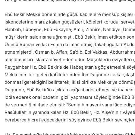
Ebû Bekir Mekke döneminde güçlü kabilelere mensup kişileri İ
işkencelerine maruz kalan güçsüzleri, köleleri korudu; servetin
Habbab, Lübeyne, Ebû Fukayhe, Amir, Zinnire, Nahdiye, Ümmü
müşriklerin saldırısına uğramıştı. Ebû Bekir, iman ettikten sonr
Ümmü Ruman ve kızı Esma da iman etmiş, fakat oğulları Abd
etmemişlerdi. Osman b. Affan, Sa’d b. Ebî Vakkas, Abdurrahman
müslümanları İslâm’a dâvet eden odur. Müşriklerin eziyetleri 
Peygamber Hz. Ebû Bekir’e de Habeşistan’a göç etmesini söyl
Mekke’nin ileri gelen kabilelerinden İbn Dugunne ile karşıla
dönmesi gerektiğini belirterek, ikisi birlikte Mekke’ye dönmüş
Dugunne, Ebû Bekir’in açıktan açığa ibadet etmesi ve inancın
iddia ederek ona ibadetini gizli yapmasını söylediğinde Ebû B
de vermediğini ifade etmişti: “Senin himayeni sana iâde ediy
Rasûlullah’ın yanında kalan Hz. Ebû Bekir, Hz. Aişe’nin rivâyet
beraberce hicret edeceklerini söyleyince Ebû Bekir sevinçten 
Hz. Peygamber’in bir gecede Mekke’den Kudüs’e oradan Sidretü