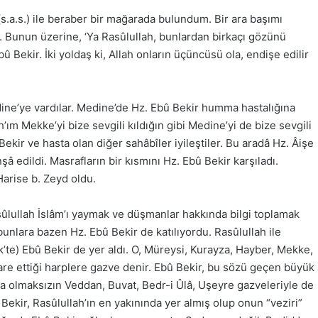
(s.a.s.) ile beraber bir mağarada bulundum. Bir ara başımı
. Bunun üzerine, ‘Ya Rasûlullah, bunlardan birkaçı gözünü
 Bekir. İki yoldaş ki, Allah onların üçüncüsü ola, endişe edilir
dine’ye vardılar. Medine’de Hz. Ebû Bekir humma hastalığına
’ım Mekke’yi bize sevgili kıldığın gibi Medine’yi de bize sevgili
ekir ve hasta olan diğer sahâbîler iyileştiler. Bu aradâ Hz. Âişe
â edildi. Masrafların bir kısmını Hz. Ebû Bekir karşıladı.
Harise b. Zeyd oldu.
sûlullah İslâm’ı yaymak ve düşmanlar hakkında bilgi toplamak
bunlara bazen Hz. Ebû Bekir de katılıyordu. Rasûlullah ile
ek’te) Ebû Bekir de yer aldı. O, Müreysi, Kurayza, Hayber, Mekke,
are ettiği harplere gazve denir. Ebû Bekir, bu sözü geçen büyük
ma olmaksızın Veddan, Buvat, Bedr-i Ûlâ, Uşeyre gazveleriyle de
Bekir, Rasûlullah’ın en yakınında yer almış olup onun “veziri”