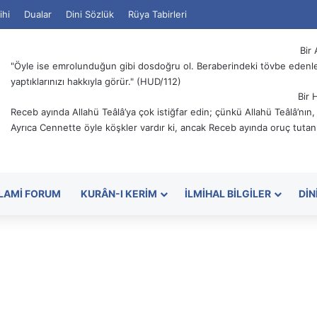
ihi
Dualar
Dini Sözlük
Rüya Tabirleri
Bir 
"Öyle ise emrolunduğun gibi dosdoğru ol. Beraberindeki tövbe edenler
yaptıklarınızı hakkıyla görür." (HUD/112)
Bir 
Receb ayında Allahü Teâlâ’ya çok istiğfar edin; çünkü Allahü Teâlâ’nın
Ayrıca Cennette öyle köşkler vardır ki, ancak Receb ayında oruç tutanl
SLAMI FORUM
KURÂN-I KERIM
İLMIHAL BILGILER
DIN