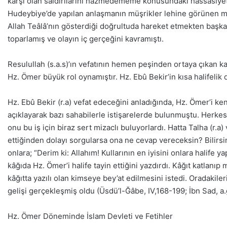
karşı olan saldırılarını hazmedememe konusundaki hassasiyeti
Hudeybiye’de yapılan anlaşmanın müşrikler lehine görünen mad
Allah Teâlâ’nın gösterdiği doğrultuda hareket etmekten başka
toparlamış ve olayın iç gerçeğini kavramıştı.
Resulullah (s.a.s)’ın vefatının hemen peşinden ortaya çıkan ka
Hz. Ömer büyük rol oynamıştır. Hz. Ebû Bekir’in kısa halifeli
Hz. Ebû Bekir (r.a) vefat edeceğini anladığında, Hz. Ömer’i 
açıklayarak bazı sahabilerle istişarelerde bulunmuştu. Herkes
onu bu iş için biraz sert mizaclı buluyorlardı. Hatta Talha (r.a
ettiğinden dolayı sorgularsa ona ne cevap vereceksin? Bilirsi
onlara; “Derim ki: Allahım! Kullarının en iyisini onlara halife y
kâğıda Hz. Ömer’i halife tayin ettiğini yazdırdı. Kâğıt katlan
kâğıtta yazılı olan kimseye bey’at edilmesini istedi. Oradakiler
gelişi gerçekleşmiş oldu (Üsdü’l-Ğâbe, IV,168-199; İbn Sad, a.g.
Hz. Ömer Döneminde İslam Devleti ve Fetihler