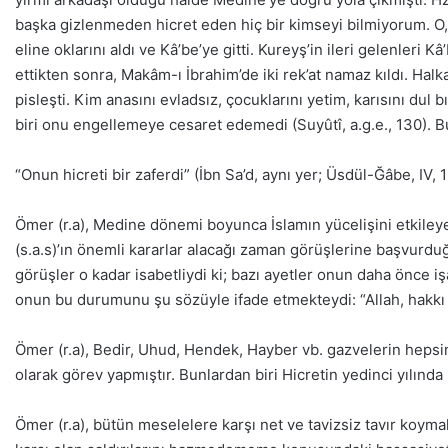
başka gizlenmeden hicret eden hiç bir kimseyi bilmiyorum. O, h
eline oklarını aldı ve Kâ’be’ye gitti. Kureyş’in ileri gelenleri K
ettikten sonra, Makâm-ı İbrahim’de iki rek’at namaz kıldı. Halk
pisleşti. Kim anasını evladsız, çocuklarını yetim, karısını dul 
biri onu engellemeye cesaret edemedi (Suyûtî, a.g.e., 130). Bu
“Onun hicreti bir zaferdi” (İbn Sa’d, aynı yer; Üsdül-Ğâbe, IV,
Ömer (r.a), Medine dönemi boyunca İslamın yücelişini etkileyen 
(s.a.s)’ın önemli kararlar alacağı zaman görüşlerine başvurduğ
görüşler o kadar isabetliydi ki; bazı ayetler onun daha önce iş
onun bu durumunu şu sözüyle ifade etmekteydi: “Allah, hakkı Öm
Ömer (r.a), Bedir, Uhud, Hendek, Hayber vb. gazvelerin hepsi
olarak görev yapmıştır. Bunlardan biri Hicretin yedinci yılında 
Ömer (r.a), bütün meselelere karşı net ve tavizsiz tavır koyma