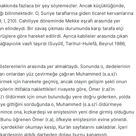
hakkında fazlaca bir şey söylemezler. Ancak küçüklüğünde,
ğı bilinmektedir. O, Suriye taraflarına giden ticaret kervanlarına
9, I, 210). Cahiliyye döneminde Mekke eşrafı arasında yer
nun elindeydi. Bir savaş çıkması durumunda karşı tarafa elçi
üşlere göre hareket edilirdi. Ayrıca kabileler arasında çıkan
ğlayıcılık vasfı taşırdı (Suyûtî, Tarihul-Hulefâ, Beyrut 1986,
 gösterenlerin arasında yer almaktaydı. Sonunda o, dedelerinin
nları onlardan yüz çevirmeğe çağıran Muhammed (s.a.s)’ı
ürmek için harekete geçmiş, ancak olayın gelişim şekli onun
in ittifakla naklettikleri rivayete göre, Ömer (r.a)’in
s)’ı öldürmek için onun bulunduğu yere doğru giderken, yolda
reye gittiğini sorduğunda o, Muhammed (s.a.s)’i öldürmeye
enince ona, kızkardeşi ve eniştesinin yeni dine girmiş olduğunu
i. Bunu öğrenen Ömer (r.a), öfkeyle eniştesinin evine yöneldi.
çerdekiler okumayı kesip, Kur’an sayfalarını sakladılar. İçeri
zkardeşinin aldığı darbeden dolayı burnu kanamıştı.