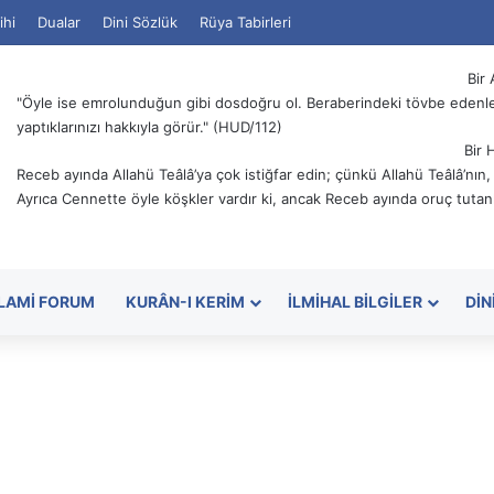
ihi
Dualar
Dini Sözlük
Rüya Tabirleri
Bir 
"Öyle ise emrolunduğun gibi dosdoğru ol. Beraberindeki tövbe edenler
yaptıklarınızı hakkıyla görür." (HUD/112)
Bir 
Receb ayında Allahü Teâlâ’ya çok istiğfar edin; çünkü Allahü Teâlâ’nın
Ayrıca Cennette öyle köşkler vardır ki, ancak Receb ayında oruç tutanl
SLAMI FORUM
KURÂN-I KERIM
İLMIHAL BILGILER
DIN