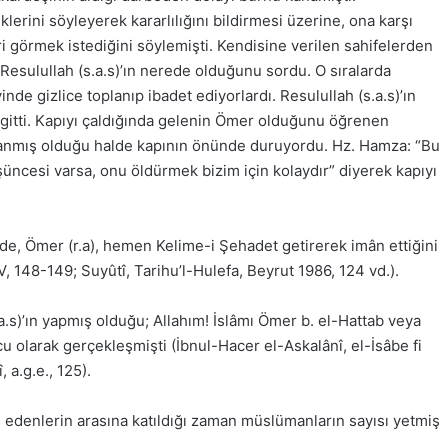
rini söyleyerek kararlılığını bildirmesi üzerine, ona karşı
görmek istediğini söylemişti. Kendisine verilen sahifelerden
Resulullah (s.a.s)’ın nerede olduğunu sordu. O sıralarda
de gizlice toplanıp ibadet ediyorlardı. Resulullah (s.a.s)’ın
gitti. Kapıyı çaldığında gelenin Ömer olduğunu öğrenen
uşanmış olduğu halde kapının önünde duruyordu. Hz. Hamza: “Bu
üşüncesi varsa, onu öldürmek bizim için kolaydır” diyerek kapıyı
de, Ömer (r.a), hemen Kelime-i Şehadet getirerek imân ettiğini
V, 148-149; Suyûtî, Tarihu’l-Hulefa, Beyrut 1986, 124 vd.).
a.s)’ın yapmış olduğu; Allahım! İslâmı Ömer b. el-Hattab veya
u olarak gerçekleşmişti (İbnul-Hacer el-Askalânî, el-İsâbe fi
, a.g.e., 125).
an edenlerin arasına katıldığı zaman müslümanların sayısı yetmiş