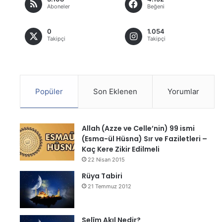
Aboneler
Beğeni
0
1.054
Takipçi
Takipçi
Popüler
Son Eklenen
Yorumlar
Allah (Azze ve Celle’nin) 99 ismi
(Esma-ül Hüsna) Sır ve Faziletleri –
Kaç Kere Zikir Edilmeli
22 Nisan 2015
Rüya Tabiri
21 Temmuz 2012
Selîm Akıl Nedir?