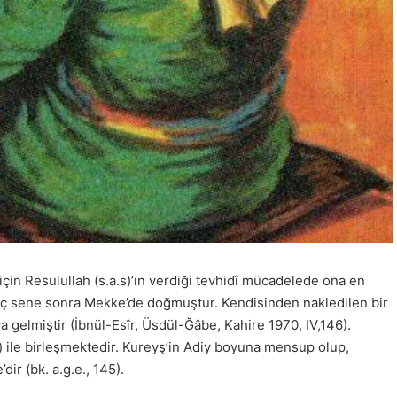
 için Resulullah (s.a.s)’ın verdiği tevhidî mücadelede ona en
n üç sene sonra Mekke’de doğmuştur. Kendisinden nakledilen bir
 gelmiştir (İbnül-Esîr, Üsdül-Ğâbe, Kahire 1970, IV,146).
s) ile birleşmektedir. Kureyş’in Adiy boyuna mensup olup,
ir (bk. a.g.e., 145).