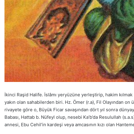
İkinci Raşid Halife. İslâmı yeryüzüne yerleştirip, hakim kılmak
yakın olan sahabilerden biri. Hz. Ömer (r.a), Fil Olayından o
rivayete göre o, Büyük Ficar savaşından dört yıl sonra dünyaya
Babası, Hattab b. Nüfeyl olup, nesebi Ka’b’da Resulullah (s.a.
annesi, Ebu Cehil’in kardeşi veya amcasının kızı olan Hanteme’d