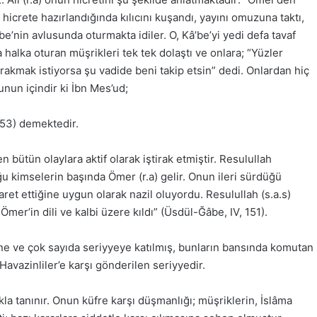
icrete hazırlandığında kılıcını kuşandı, yayını omuzuna taktı,
â’be’nin avlusunda oturmakta idiler. O, Kâ’be’yi yedi defa tavaf
a halka oturan müşrikleri tek tek dolaştı ve onlara; “Yüzler
bırakmak istiyorsa şu vadide beni takip etsin” dedi. Onlardan hiç
nun içindir ki İbn Mes’ud;
 153) demektedir.
bütün olaylara aktif olarak iştirak etmiştir. Resulullah
u kimselerin başında Ömer (r.a) gelir. Onun ileri sürdüğü
aret ettiğine uygun olarak nazil oluyordu. Resulullah (s.a.s)
er’in dili ve kalbi üzere kıldı” (Üsdül-Ğâbe, IV, 151).
ne ve çok sayıda seriyyeye katılmış, bunların bansında komutan
Havazinliler’e karşı gönderilen seriyyedir.
kla tanınır. Onun küfre karşı düşmanlığı; müşriklerin, İslâma