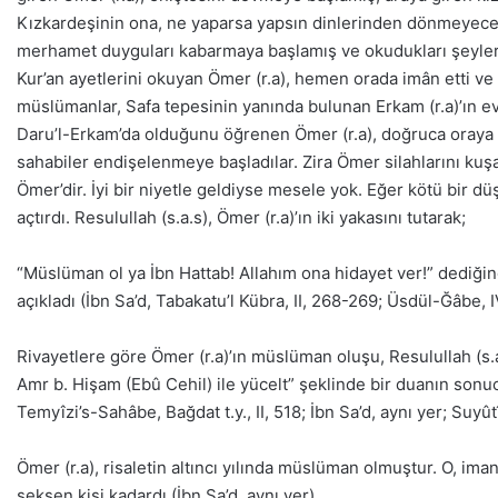
Kızkardeşinin ona, ne yaparsa yapsın dinlerinden dönmeyecekle
merhamet duyguları kabarmaya başlamış ve okudukları şeyleri 
Kur’an ayetlerini okuyan Ömer (r.a), hemen orada imân etti ve 
müslümanlar, Safa tepesinin yanında bulunan Erkam (r.a)’ın evin
Daru’l-Erkam’da olduğunu öğrenen Ömer (r.a), doğruca oraya 
sahabiler endişelenmeye başladılar. Zira Ömer silahlarını k
Ömer’dir. İyi bir niyetle geldiyse mesele yok. Eğer kötü bir d
açtırdı. Resulullah (s.a.s), Ömer (r.a)’ın iki yakasını tutarak;
“Müslüman ol ya İbn Hattab! Allahım ona hidayet ver!” dediğin
açıkladı (İbn Sa’d, Tabakatu’l Kübra, II, 268-269; Üsdül-Ğâbe, I
Rivayetlere göre Ömer (r.a)’ın müslüman oluşu, Resulullah (s.
Amr b. Hişam (Ebû Cehil) ile yücelt” şeklinde bir duanın sonuc
Temyîzi’s-Sahâbe, Bağdat t.y., II, 518; İbn Sa’d, aynı yer; Suyûtî
Ömer (r.a), risaletin altıncı yılında müslüman olmuştur. O, im
seksen kişi kadardı (İbn Sa’d, aynı yer).