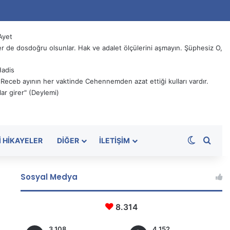
Ayet
 de dosdoğru olsunlar. Hak ve adalet ölçülerini aşmayın. Şüphesiz O,
Hadis
, Receb ayının her vaktinde Cehennemden azat ettiği kulları vardır.
ar girer" (Deylemi)
Dış görü
Aram
I HIKAYELER
DIĞER
İLETIŞIM
Sosyal Medya
8.314
3.108
4.152