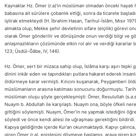
Kaynaklar Hz. Ömer (r.a)’in müslüman olmadan önceki hayatı 
babasına ait sürülere çobanlık ettiği, sonra da ticarete başladı
iştirak etmekteydi (H. İbrahim Hasan, Tarihul-İslâm, Mısır 197
almakta olup, Mekke şehir devletinin sifare (elçilik) görevi o
olarak Ömer gönderilir ve dönüşünde onun verdiği bilgi ve gör
anlaşmazlıkların çözümünde etkin rol alır ve verdiği kararlar ba
123; Üsdül-Ğâbe, IV, 146).
Hz. Ömer, sert bir mizaca sahip olup, İslâma karşı aşırı tepki
dinini inkâr eden ve tapındıkları putlara hakaret ederek insa
öldürmeye karar vermişti. Kılıcını kuşanarak, Peygamberi öld
müslümanların arasına katılması sonucunu doğurmuştu. Tarihçiler
müslüman oluşu şöyle gerçekleşmişti: Ömer, Resulullah (s.a.
Nuaym b. Abdullah ile karşılaştı. Nuaym ona, böyle öfkeli ne
gittiğini söylemişti. Nuaym, Ömer’in ne yapmak istediğini öğr
söyledi ve önce kendi ailesi ile uğraşması gerektiğini bildird
Kapıya geldiğinde içerde Kur’an okunmaktaydı. Kapıyı çalınca, i
giren Ömer (r.a), eniştesini dövmeye başlamış, araya giren kı