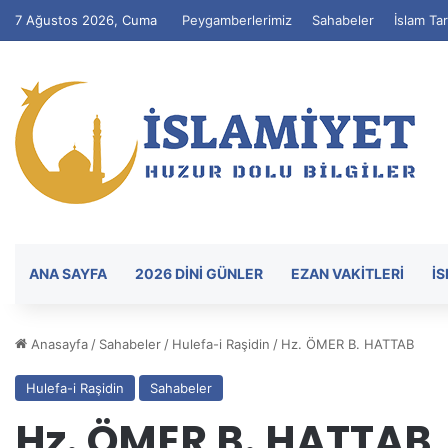
7 Ağustos 2026, Cuma
Peygamberlerimiz
Sahabeler
İslam Tar
ANA SAYFA
2026 DİNİ GÜNLER
EZAN VAKITLERI
İ
Anasayfa
/
Sahabeler
/
Hulefa-i Raşidin
/
Hz. ÖMER B. HATTAB
Hulefa-i Raşidin
Sahabeler
Hz. ÖMER B. HATTAB