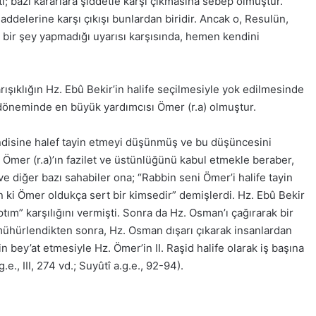
; bazı kararlara şiddetle karşı çıkmasına sebep olmuştur.
delerine karşı çıkışı bunlardan biridir. Ancak o, Resulün,
 bir şey yapmadığı uyarısı karşısında, hemen kendini
rışıklığın Hz. Ebû Bekir’in halife seçilmesiyle yok edilmesinde
k döneminde en büyük yardımcısı Ömer (r.a) olmuştur.
kendisine halef tayin etmeyi düşünmüş ve bu düşüncesini
 Ömer (r.a)’ın fazilet ve üstünlüğünü kabul etmekle beraber,
) ve diğer bazı sahabiler ona; “Rabbin seni Ömer’i halife tayin
n ki Ömer oldukça sert bir kimsedir” demişlerdi. Hz. Ebû Bekir
aptım” karşılığını vermişti. Sonra da Hz. Osman’ı çağırarak bir
ıp mühürlendikten sonra, Hz. Osman dışarı çıkarak insanlardan
in bey’at etmesiyle Hz. Ömer’in II. Raşid halife olarak iş başına
e., III, 274 vd.; Suyûtî a.g.e., 92-94).