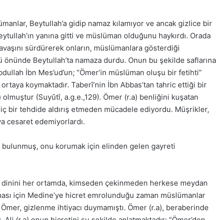
manlar, Beytullah’a gidip namaz kılamıyor ve ancak gizlice bir
eytullah’ın yanına gitti ve müslüman olduğunu haykırdı. Orada
 savaşını sürdürerek onların, müslümanlara gösterdiği
zü önünde Beytullah’ta namaza durdu. Onun bu şekilde saflarına
dullah İbn Mes’ud’un; “Ömer’in müslüman oluşu bir fetihti”
a ortaya koymaktadır. Taberî’nin İbn Abbas’tan tahric ettiği bir
olmuştur (Suyûtî, a.g.e.,129). Ömer (r.a) benliğini kuşatan
 hiç bir tehdide aldırış etmeden mücadele ediyordu. Müşrikler,
aya cesaret edemiyorlardı.
a bulunmuş, onu korumak için elinden gelen gayreti
 ve dinini her ortamda, kimseden çekinmeden herkese meydan
nması için Medine’ye hicret emrolunduğu zaman müslümanlar
Ömer, gizlenme ihtiyacı duymamıştı. Ömer (r.a), beraberinde
 Ali (r.a) onun hicretini şu şekilde anlatmaktadır: “Ömer’den