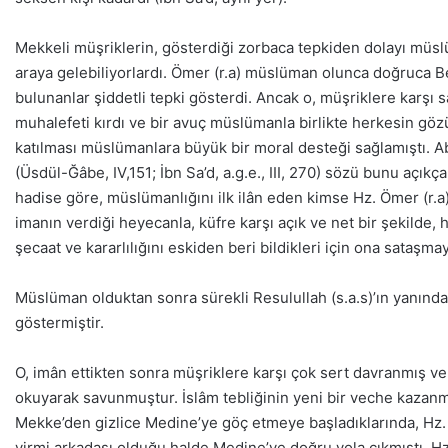
Mekkeli müşriklerin, gösterdiği zorbaca tepkiden dolayı müslü
araya gelebiliyorlardı. Ömer (r.a) müslüman olunca doğruca B
bulunanlar şiddetli tepki gösterdi. Ancak o, müşriklere karşı
muhalefeti kırdı ve bir avuç müslümanla birlikte herkesin gö
katılması müslümanlara büyük bir moral desteği sağlamıştı. Ab
(Üsdül-Ğâbe, IV,151; İbn Sa’d, a.g.e., III, 270) sözü bunu açıkç
hadise göre, müslümanlığını ilk ilân eden kimse Hz. Ömer (r.a) 
imanın verdiği heyecanla, küfre karşı açık ve net bir şekilde,
şecaat ve kararlılığını eskiden beri bildikleri için ona sataşm
Müslüman olduktan sonra sürekli Resulullah (s.a.s)’ın yanınd
göstermiştir.
O, imân ettikten sonra müşriklere karşı çok sert davranmış
okuyarak savunmuştur. İslâm tebliğinin yeni bir veche kaza
Mekke’den gizlice Medine’ye göç etmeye başladıklarında, Hz. 
yirmi arkadaşı olduğu halde Medine’ye doğru yola çıkmıştı. Hz.