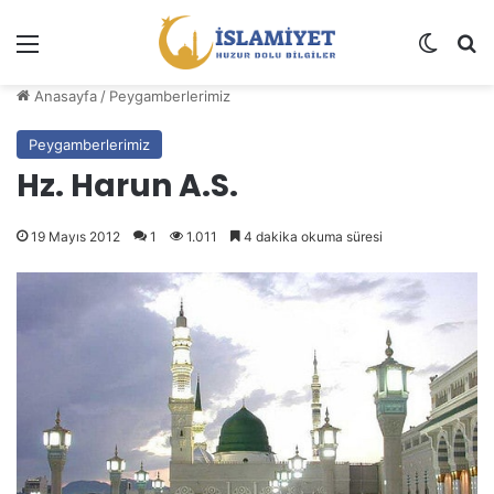
Menü
Dış gö
A
Anasayfa
/
Peygamberlerimiz
Peygamberlerimiz
Hz. Harun A.S.
19 Mayıs 2012
1
1.011
4 dakika okuma süresi