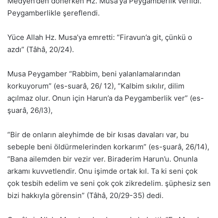
Medyen’den dönerken Hz. Musa’ya Peygamberlik verildi.
Peygamberlikle şereflendi.
Yüce Allah Hz. Musa’ya emretti: “Firavun’a git, çünkü o
azdı” (Tâhâ, 20/24).
Musa Peygamber “Rabbim, beni yalanlamalarından
korkuyorum” (es-suarâ, 26/ 12), “Kalbim sıkılır, dilim
açılmaz olur. Onun için Harun’a da Peygamberlik ver” (es-
şuarâ, 26/l3),
“Bir de onların aleyhimde de bir kısas davaları var, bu
sebeple beni öldürmelerinden korkarım” (es-şuarâ, 26/14),
“Bana ailemden bir vezir ver. Biraderim Harun’u. Onunla
arkamı kuvvetlendir. Onu işimde ortak kıl. Ta ki seni çok
çok tesbih edelim ve seni çok çok zikredelim. şüphesiz sen
bizi hakkıyla görensin” (Tâhâ, 20/29-35) dedi.