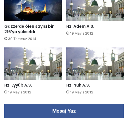
i
n
i
z
Gazze’de ölen sayısı bin
Hz. Adem A.S.
i
216’ya yükseldi
19 Mayıs 2012
g
30 Temmuz 2014
i
r
i
n
i
z
Hz. Eyyüb A.S.
Hz. Nuh A.S.
19 Mayıs 2012
19 Mayıs 2012
Mesaj Yaz