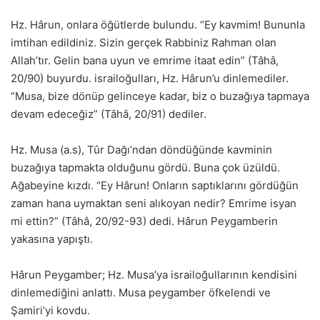
Hz. Hârun, onlara öğütlerde bulundu. “Ey kavmim! Bununla
imtihan edildiniz. Sizin gerçek Rabbiniz Rahman olan
Allah’tır. Gelin bana uyun ve emrime itaat edin” (Tâhâ,
20/90) buyurdu. israiloğulları, Hz. Hârun’u dinlemediler.
“Musa, bize dönüp gelinceye kadar, biz o buzağıya tapmaya
devam edeceğiz” (Tâhâ, 20/91) dediler.
Hz. Musa (a.s), Tûr Dağı’ndan döndüğünde kavminin
buzağıya tapmakta olduğunu gördü. Buna çok üzüldü.
Ağabeyine kızdı. “Ey Hârun! Onların saptıklarını gördüğün
zaman hana uymaktan seni alıkoyan nedir? Emrime isyan
mi ettin?” (Tâhâ, 20/92-93) dedi. Hârun Peygamberin
yakasına yapıştı.
Hârun Peygamber; Hz. Musa’ya israiloğullarının kendisini
dinlemediğini anlattı. Musa peygamber öfkelendi ve
Şamiri’yi kovdu.