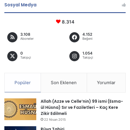
Sosyal Medya
8.314
3.108
4.152
Aboneler
Beğeni
0
1.054
Takipçi
Takipçi
Popüler
Son Eklenen
Yorumlar
Allah (Azze ve Celle’nin) 99 ismi (Esma-
ül Hüsna) Sır ve Faziletleri – Kaç Kere
Zikir Edilmeli
22 Nisan 2015
Rüya Tabiri