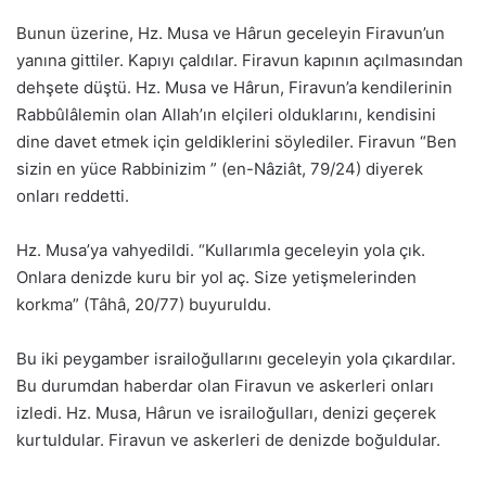
Bunun üzerine, Hz. Musa ve Hârun geceleyin Firavun’un
yanına gittiler. Kapıyı çaldılar. Firavun kapının açılmasından
dehşete düştü. Hz. Musa ve Hârun, Firavun’a kendilerinin
Rabbûlâlemin olan Allah’ın elçileri olduklarını, kendisini
dine davet etmek için geldiklerini söylediler. Firavun “Ben
sizin en yüce Rabbinizim ” (en-Nâziât, 79/24) diyerek
onları reddetti.
Hz. Musa’ya vahyedildi. “Kullarımla geceleyin yola çık.
Onlara denizde kuru bir yol aç. Size yetişmelerinden
korkma” (Tâhâ, 20/77) buyuruldu.
Bu iki peygamber israiloğullarını geceleyin yola çıkardılar.
Bu durumdan haberdar olan Firavun ve askerleri onları
izledi. Hz. Musa, Hârun ve israiloğulları, denizi geçerek
kurtuldular. Firavun ve askerleri de denizde boğuldular.