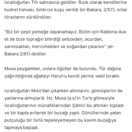
israiloğulları Tih sahrasına geldiler. Rızık olarak kendilerine
kudret helvası, bıldırcın kuşu verildi (el-Bakara, 2/57); onlar
itirazlarını sürdürdüler.
“Biz bir çeşit yemeğe dayanamayız. Bizim için Rabbına dua
et de bize toprağın bitirdiği sebzeden, acurdan,
sarımsaktan, mercimekten ve soğandan çıkarsın” (el-
Bakara 2/61) dediler.
Musa peygamber, onlara öğütler de bulundu. Tûr dağına
çağırıldığında ağabeyi Harun’u kendi yerine vekil bıraktı.
israiloğulları Mısır’dan çıkarken altınlarını, gümüşlerini de
yanlarına almışlardı. Hz. Musa (a.s)’in Tur’a gitmesiyle
israiloğullarının münafıklarından Şâmiri bu altınları topladı
ve bir kapta eriterek bir buzağı yaptı. Gönüllerinde yatan
putçuluğu bir türlü tepeleyemeyen bu kavim buzağıya
tapmaya başladı.