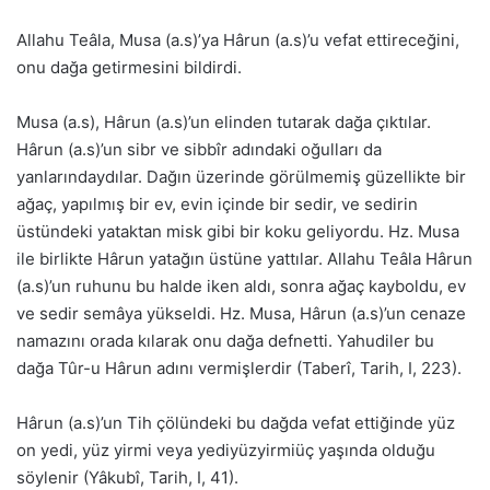
Allahu Teâla, Musa (a.s)’ya Hârun (a.s)’u vefat ettireceğini,
onu dağa getirmesini bildirdi.
Musa (a.s), Hârun (a.s)’un elinden tutarak dağa çıktılar.
Hârun (a.s)’un sibr ve sibbîr adındaki oğulları da
yanlarındaydılar. Dağın üzerinde görülmemiş güzellikte bir
ağaç, yapılmış bir ev, evin içinde bir sedir, ve sedirin
üstündeki yataktan misk gibi bir koku geliyordu. Hz. Musa
ile birlikte Hârun yatağın üstüne yattılar. Allahu Teâla Hârun
(a.s)’un ruhunu bu halde iken aldı, sonra ağaç kayboldu, ev
ve sedir semâya yükseldi. Hz. Musa, Hârun (a.s)’un cenaze
namazını orada kılarak onu dağa defnetti. Yahudiler bu
dağa Tûr-u Hârun adını vermişlerdir (Taberî, Tarih, I, 223).
Hârun (a.s)’un Tih çölündeki bu dağda vefat ettiğinde yüz
on yedi, yüz yirmi veya yediyüzyirmiüç yaşında olduğu
söylenir (Yâkubî, Tarih, I, 41).