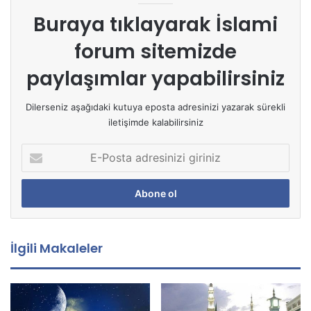
Buraya tıklayarak
İslami
forum sitemizde
paylaşımlar yapabilirsiniz
Dilerseniz aşağıdaki kutuya eposta adresinizi yazarak sürekli
iletişimde kalabilirsiniz
E
-
P
o
s
t
a
İlgili Makaleler
a
d
r
e
s