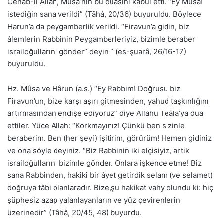
Cenâb-iı Allah, Musa’nın bu duasını kabul etti. “Ey Musa!
istediğin sana verildi” (Tâhâ, 20/36) buyuruldu. Böylece
Harun’a da peygamberlik verildi. “Firavun’a gidin, biz
âlemlerin Rabbinin Peygamberleriyiz, bizimle beraber
israiloğullarını gönder” deyin ” (es-şuarâ, 26/16-17)
buyuruldu.
Hz. Mûsa ve Hârun (a.s.) “Ey Rabbim! Doğrusu biz
Firavun’un, bize karşı aşırı gitmesinden, yahud taşkınlığını
artırmasından endişe ediyoruz” diye Allahu Teâla’ya dua
ettiler. Yüce Allah: “Korkmayınız! Çünkü ben sizinle
beraberim. Ben (her şeyi) işitirim, görürüm! Hemen gidiniz
ve ona söyle deyiniz. “Biz Rabbinin iki elçisiyiz, artık
israiloğullarını bizimle gönder. Onlara işkence etme! Biz
sana Rabbinden, hakiki bir âyet getirdik selam (ve selamet)
doğruya tâbi olanlaradır. Bize,şu hakikat vahy olundu ki: hiç
şüphesiz azap yalanlayanların ve yüz çevirenlerin
üzerinedir” (Tâhâ, 20/45, 48) buyurdu.