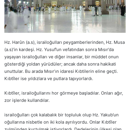
Hz. Harûn (a.s), israiloğulları peygamberlerinden, Hz. Musa
(a.s)’in kardeşi. Hz. Yusuf’un vefatından sonra Mısır’da
yaşayan israiloğulları ve diğer insanlar, bir müddet onun
gösterdiği yoldan yürüdüler; ancak daha sonra hakikati
unuttular. Bu arada Mısır’ın idaresi Kıbtilerin eline geçti.
Kıbtîler ise yıldızlara ve putlara tapıyorlardı.
Kıbtîler, israiloğullarını hor görmeye başladılar. Onları ağır,
zor işlerde kullandılar.
israiloğulları çok kalabalık bir topluluk olup Hz. Yakub’un
oğullarına nisbetle on iki kola ayrılıyordu. Onlar Kıbtîler
zulmünden kurtulmak istiyorlardı. Dedelerinin ülkesi olan