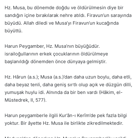
Hz. Musa, bu dönemde doğdu ve öldürülmesin diye bir
sandığın içine bırakılarak nehre atıldı. Firavun’un sarayında
büyüdü. Allah diledi ve Musa’yı Firavun’un kucağında
büyüttü.
Harun Peygamber, Hz. Musa’nın büyüğüdür.
israiloğullarının erkek çocuklarının öldürülmeye
başlanıldığı dönemden önce dünyaya gelmiştir.
Hz. Hârun (a.s.); Musa (a.s.)’dan daha uzun boylu, daha etli,
daha beyaz tenli, daha geniş sırtlı olup açık ve düzgün dilli,
yumuşak huylu idi. Alnında da bir ben vardı (Hâkim, el-
Müstedrek, II, 577).
Harun peygamberle ilgili Kur’ân-ı Kerîm’de pek fazla bilgi
yoktur. Bir âyette Hz. Musa ile birlikte zikredilmektedir.