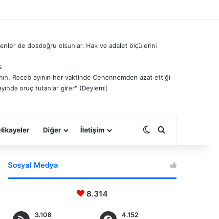
nler de dosdoğru olsunlar. Hak ve adalet ölçülerini
s
â’nın, Receb ayının her vaktinde Cehennemden azat ettiği
ayında oruç tutanlar girer" (Deylemi)
Dış görünümü deği
Arama yap ...
Hikayeler
Diğer
İletişim
Sosyal Medya
8.314
3.108
4.152