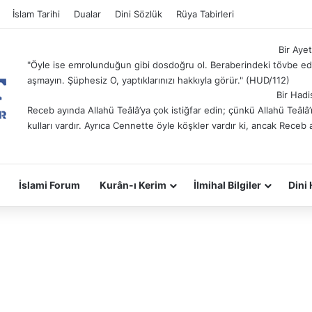
İslam Tarihi
Dualar
Dini Sözlük
Rüya Tabirleri
Bir Ayet
"Öyle ise emrolunduğun gibi dosdoğru ol. Beraberindeki tövbe ede
aşmayın. Şüphesiz O, yaptıklarınızı hakkıyla görür." (HUD/112)
Bir Hadi
Receb ayında Allahü Teâlâ’ya çok istiğfar edin; çünkü Allahü Teâl
kulları vardır. Ayrıca Cennette öyle köşkler vardır ki, ancak Receb 
İslami Forum
Kurân-ı Kerim
İlmihal Bilgiler
Dini 