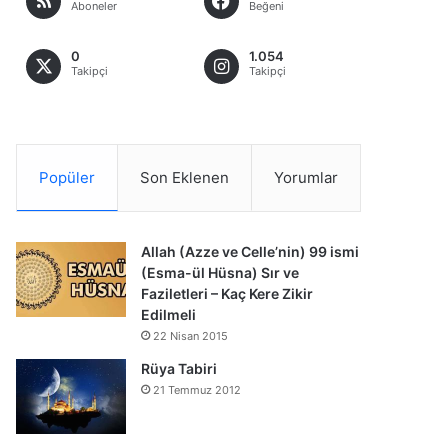
Aboneler
Beğeni
0
1.054
Takipçi
Takipçi
Popüler
Son Eklenen
Yorumlar
Allah (Azze ve Celle’nin) 99 ismi
(Esma-ül Hüsna) Sır ve
Faziletleri – Kaç Kere Zikir
Edilmeli
22 Nisan 2015
Rüya Tabiri
21 Temmuz 2012