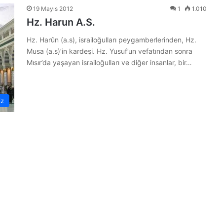
19 Mayıs 2012
1
1.010
Hz. Harun A.S.
Hz. Harûn (a.s), israiloğulları peygamberlerinden, Hz.
Musa (a.s)’in kardeşi. Hz. Yusuf’un vefatından sonra
Mısır’da yaşayan israiloğulları ve diğer insanlar, bir…
iz