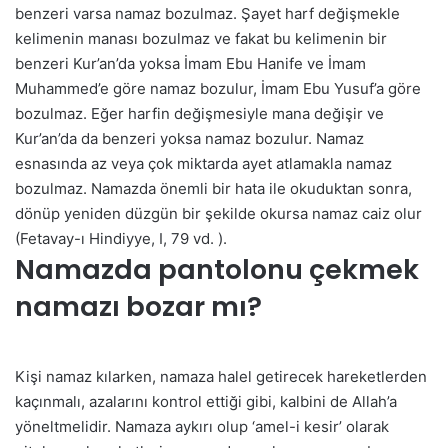
benzeri varsa namaz bozulmaz. Şayet harf değişmekle
kelimenin manası bozulmaz ve fakat bu kelimenin bir
benzeri Kur’an’da yoksa İmam Ebu Hanife ve İmam
Muhammed’e göre namaz bozulur, İmam Ebu Yusuf’a göre
bozulmaz. Eğer harfin değişmesiyle mana değişir ve
Kur’an’da da benzeri yoksa namaz bozulur. Namaz
esnasında az veya çok miktarda ayet atlamakla namaz
bozulmaz. Namazda önemli bir hata ile okuduktan sonra,
dönüp yeniden düzgün bir şekilde okursa namaz caiz olur
(Fetavay-ı Hindiyye, I, 79 vd. ).
Namazda pantolonu çekmek
namazı bozar mı?
Kişi namaz kılarken, namaza halel getirecek hareketlerden
kaçınmalı, azalarını kontrol ettiği gibi, kalbini de Allah’a
yöneltmelidir. Namaza aykırı olup ‘amel-i kesir’ olarak