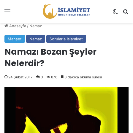
Menü
Dış gö
A
Anasayfa
/
Namaz
Manşet
Namaz
Sorularla İslamiyet
Namazı Bozan Şeyler
Nelerdir?
24 Şubat 2017
0
876
3 dakika okuma süresi