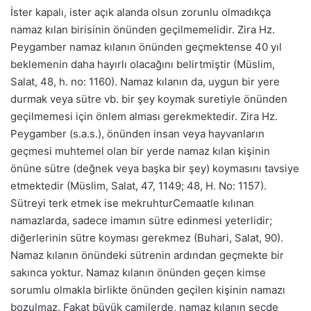
İster kapalı, ister açık alanda olsun zorunlu olmadıkça
namaz kılan birisinin önünden geçilmemelidir. Zira Hz.
Peygamber namaz kılanın önünden geçmektense 40 yıl
beklemenin daha hayırlı olacağını belirtmiştir (Müslim,
Salat, 48, h. no: 1160). Namaz kılanın da, uygun bir yere
durmak veya sütre vb. bir şey koymak suretiyle önünden
geçilmemesi için önlem alması gerekmektedir. Zira Hz.
Peygamber (s.a.s.), önünden insan veya hayvanların
geçmesi muhtemel olan bir yerde namaz kılan kişinin
önüne sütre (değnek veya başka bir şey) koymasını tavsiye
etmektedir (Müslim, Salat, 47, 1149; 48, H. No: 1157).
Sütreyi terk etmek ise mekruhtur
Cemaatle kılınan
namazlarda, sadece imamın sütre edinmesi yeterlidir;
diğerlerinin sütre koyması gerekmez (Buhari, Salat, 90).
Namaz kılanın önündeki sütrenin ardından geçmekte bir
sakınca yoktur. Namaz kılanın önünden geçen kimse
sorumlu olmakla birlikte önünden geçilen kişinin namazı
bozulmaz. Fakat büyük camilerde, namaz kılanın secde