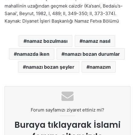
mahallinin uzağından geçmek caizdir (Ka’sani, Bedaiu’s-
Sanai’, Beyrut, 1982, I, 489; II, 349-350; II, 373-374).
Kaynak: Diyanet İşleri Başkanlığı Namaz Fetva Bölümü
namaz bozulması
namaz nasıl
namazda iken
namazı bozan durumlar
namazı bozan şeyler
namazım
Forum sayfamızı ziyaret ettiniz mi?
Buraya tıklayarak
İslami