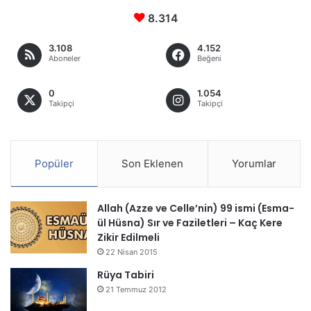
8.314
3.108
4.152
Aboneler
Beğeni
0
1.054
Takipçi
Takipçi
Popüler
Son Eklenen
Yorumlar
Allah (Azze ve Celle’nin) 99 ismi (Esma-
ül Hüsna) Sır ve Faziletleri – Kaç Kere
Zikir Edilmeli
22 Nisan 2015
Rüya Tabiri
21 Temmuz 2012