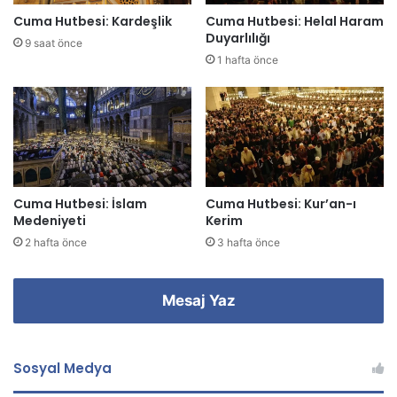
z
Cuma Hutbesi: Kardeşlik
Cuma Hutbesi: Helal Haram
i
Duyarlılığı
9 saat önce
g
1 hafta önce
i
r
i
n
i
z
Cuma Hutbesi: İslam
Cuma Hutbesi: Kur’an-ı
Medeniyeti
Kerim
2 hafta önce
3 hafta önce
Mesaj Yaz
Sosyal Medya