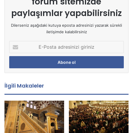
forum sitemizde
paylaşımlar yapabilirsiniz
Dilerseniz aşağıdaki kutuya eposta adresinizi yazarak sürekli
iletişimde kalabilirsiniz
E
-
P
o
s
t
a
İlgili Makaleler
a
d
r
e
s
i
n
i