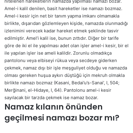
nitelenen hareketlerin namazda yapılması namazı bozar.
Amel-i kalil denilen, basit hareketler ise namazı bozmaz.
Amel-i kesir için net bir tanım yapma imkanı olmamakla
birlikte, dışarıdan gözlemleyen kişide, namazda olunmadığı
izlenimini verecek kadar hareket etmek şeklinde tasvir
edilmiştir. Amel’i kalil ise, bunun zıttıdır. Diğer bir tarife
göre de iki el ile yapılması adet olan işler amel-i kesir, bir el
ile yapılan işler ise ameli kalildir. Zorunlu olmadıkça
pantolonu veya elbiseyi rükua veya secdeye giderken
çekmek, namaz dışı bir işle meşguliyet olduğu ve namazda
olması gereken huşua aykırı düştüğü için mekruh olmakla
birlikte namazı bozmaz (Kasani, Bedai’u’s-Sanai’, I, 504;
Merğinani, el-Hidaye, I, 64). Pantolonu amel-i kesir
sayılacak bir tarzda çekmek ise namaz bozar.
Namaz kılanın önünden
geçilmesi namazı bozar mı?