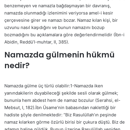
benzemeyen ve namazla bağdaşmayan bir davranış,
namazda olunmadığı izlenimini veriyorsa amel-i kesir
çerçevesine girer ve namazı bozar. Namaz kılan kişi, bir
uzvunu nasıl kaşıdığını ve bunun namazını bozup
bozmadığını bu açıklamalara göre değerlendirmelidir (İbn-i
Abidin, Reddü’l-muhtar, II, 385).
Namazda gülmenin hükmü
nedir?
Namazda gülme üç türlü olabilir:
1-Namazda iken
yanındakilerin duyabileceği şekilde sesli olarak gülmek;
bununla hem abdest hem de namaz bozulur (Serahsi, el-
Mebsut, I, 182).İbn Üsame’nin babasından naklettiği bir
hadiste şöyle denilmektedir: “Biz Rasulüllah’ın peşinde
namaz kılarken görme özürlü birisi bir çukura düştü. Biz de
adamın haline güldük. Bunun üzerine Rasulüllah yeniden