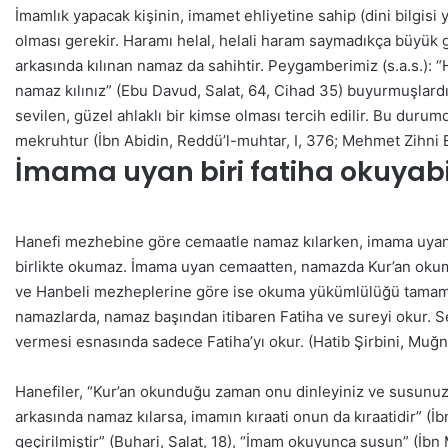
İmamlık yapacak kişinin, imamet ehliyetine sahip (dini bilgisi ye
olması gerekir. Haramı helal, helali haram saymadıkça büyük g
arkasında kılınan namaz da sahihtir. Peygamberimiz (s.a.s.): 
namaz kılınız” (Ebu Davud, Salat, 64, Cihad 35) buyurmuşlar
sevilen, güzel ahlaklı bir kimse olması tercih edilir. Bu duru
mekruhtur (İbn Abidin, Reddü’l-muhtar, I, 376; Mehmet Zihni E
İmama uyan biri fatiha okuyabi
Hanefi mezhebine göre cemaatle namaz kılarken, imama uyan 
birlikte okumaz. İmama uyan cemaatten, namazda Kur’an okuma 
ve Hanbeli mezheplerine göre ise okuma yükümlülüğü tamam
namazlarda, namaz başından itibaren Fatiha ve sureyi okur. Ses
vermesi esnasında sadece Fatiha’yı okur. (Hatib Şirbini, Muğni
Hanefiler, “Kur’an okunduğu zaman onu dinleyiniz ve susunuz 
arkasında namaz kılarsa, imamın kıraati onun da kıraatidir” (İ
geçirilmiştir” (Buhari, Salat, 18), “İmam okuyunca susun” (İbn M