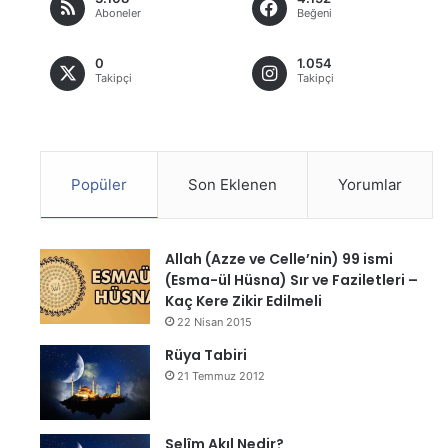
Aboneler
Beğeni
0
1.054
Takipçi
Takipçi
Popüler
Son Eklenen
Yorumlar
Allah (Azze ve Celle’nin) 99 ismi
(Esma-ül Hüsna) Sır ve Faziletleri –
Kaç Kere Zikir Edilmeli
22 Nisan 2015
Rüya Tabiri
21 Temmuz 2012
Selîm Akıl Nedir?