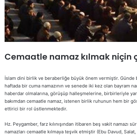
Cemaatle namaz kılmak niçin ço
İslam dini birlik ve beraberliğe büyük önem vermiştir. Günde 
haftada bir cuma namazının ve senede iki kez olan bayram nam
haberdar olmalarına, görüşüp halleşmelerine, birbirleriyle yar
bakımdan cemaatle namaz, istenen birlik ruhunun hem bir gös
ettirici bir rol üstlenmektedir.
Hz. Peygamber, farz kılınışından itibaren beş vakit namazı sü
namazları cemaatle kılmaya teşvik etmiştir (Ebu Davud, Salat,