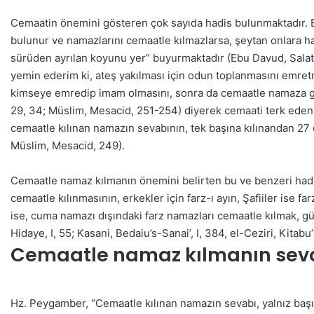
Cemaatin önemini gösteren çok sayıda hadis bulunmaktadır. B
bulunur ve namazlarını cemaatle kılmazlarsa, şeytan onlara h
sürüden ayrılan koyunu yer” buyurmaktadır (Ebu Davud, Salat, 
yemin ederim ki, ateş yakılması için odun toplanmasını emret
kimseye emredip imam olmasını, sonra da cemaatle namaza g
29, 34; Müslim, Mesacid, 251-254) diyerek cemaati terk edenl
cemaatle kılınan namazın sevabının, tek başına kılınandan 27 
Müslim, Mesacid, 249).
Cemaatle namaz kılmanın önemini belirten bu ve benzeri hadis
cemaatle kılınmasının, erkekler için farz-ı ayın, Şafiiler ise f
ise, cuma namazı dışındaki farz namazları cemaatle kılmak, g
Hidaye, I, 55; Kasani, Bedaiu’s-Sanai’, I, 384, el-Ceziri, Kitabu’
Cemaatle namaz kılmanın seva
Hz. Peygamber, “Cemaatle kılınan namazın sevabı, yalnız başın