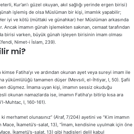
terli, Kur’an’ı güzel okuyan, akıl sağlığı yerinde ergen birisi)
ünah işlemiş de olsa Müslüman bir kişi, imamlık yapabilir;
“Her iyi ve kötü (müttaki ve günahkar) her Müslüman arkasında
dır. Ancak imamın günah işlemekten sakınan, cemaat tarafından
mda birisi varken, büyük günah işleyen birisinin imam olması
fendi, Nimet-i İslam, 239).
lir mi?
kimse Fatiha’yı ve ardından okunan ayet veya sureyi imam ile
yükümlülüğü tamamen düşer (Mevsıli, el-İhtiyar, I, 50). Şafii
en düşmez. İmama uyan kişi, imamın sessiz okuduğu
li okunan namazlarda ise, imamın Fatiha’yı bitirip kısa ara
’l-Muhtac, I, 160-161).
ki merhamet olunasınız” (A’raf, 7/204) ayetini ve “Kim imamın
bn Mace, İkametü’s-salat, 13), “İmam, kendisine uyulmak için öne
ace, İkametü’s-salat, 13) gibi hadisleri delil kabul