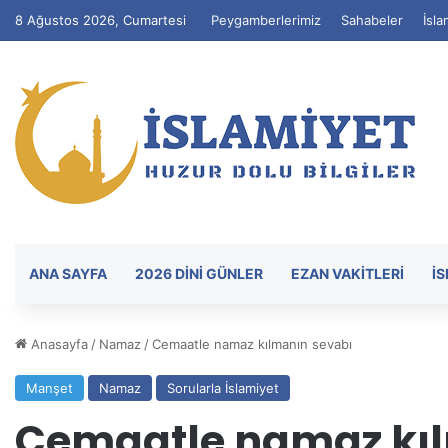
8 Ağustos 2026, Cumartesi
Peygamberlerimiz
Sahabeler
İsla
ANA SAYFA
2026 DİNİ GÜNLER
EZAN VAKITLERI
İ
Anasayfa
/
Namaz
/
Cemaatle namaz kılmanın sevabı
Manşet
Namaz
Sorularla İslamiyet
Cemaatle namaz kıl