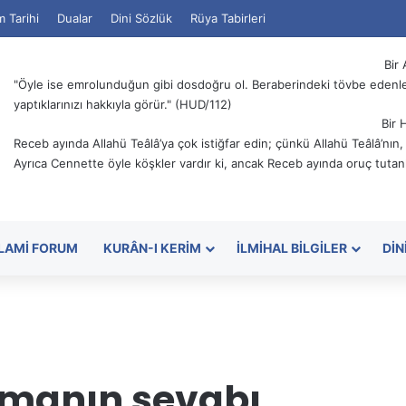
m Tarihi
Dualar
Dini Sözlük
Rüya Tabirleri
Bir 
"Öyle ise emrolunduğun gibi dosdoğru ol. Beraberindeki tövbe edenler
yaptıklarınızı hakkıyla görür." (HUD/112)
Bir 
Receb ayında Allahü Teâlâ’ya çok istiğfar edin; çünkü Allahü Teâlâ’nın
Ayrıca Cennette öyle köşkler vardır ki, ancak Receb ayında oruç tutanl
SLAMI FORUM
KURÂN-I KERIM
İLMIHAL BILGILER
DIN
manın sevabı