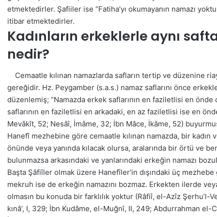
etmektedirler. Şafiiler ise “Fatiha’yı okumayanın namazı yoktu
itibar etmektedirler.
Kadınların erkeklerle aynı sa
nedir?
Cemaatle kılınan namazlarda safların tertip ve düzenine riaye
gereğidir. Hz. Peygamber (s.a.s.) namaz saflarını önce erkekl
düzenlemiş; “Namazda erkek saflarının en faziletlisi en önde ol
saflarının en faziletlisi en arkadaki, en az faziletlisi ise en ön
Mevâkît, 52; Nesâî, İmâme, 32; İbn Mâce, İkâme, 52) buyurmu
Hanefî mezhebine göre cemaatle kılınan namazda, bir kadın vey
önünde veya yanında kılacak olursa, aralarında bir örtü ve be
bulunmazsa arkasındaki ve yanlarındaki erkeğin namazı bozulu
Başta Şâfiîler olmak üzere Hanefîler’in dışındaki üç mezheb
mekruh ise de erkeğin namazını bozmaz. Erkekten ilerde veya 
olmasın bu konuda bir farklılık yoktur (Râfiî, el-Azîz Şerhu’l-Ve
kınâ’, I, 329; İbn Kudâme, el-Muğnî, II, 249; Abdurrahman el-Cez