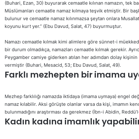
(Buhari, Ezan, 30) buyurarak cemaatle kılınan namazın, tek ba
Müslümanları cemaatle namaz kılmaya teşvik etmiştir. Bir başk
bulunur ve cemaatle namaz kılınmazsa şeytan onlara Musalla
koyunu kurt yer.” (Ebu Davud, Salat, 47) buyurmuştur.
Namazı cemaatle kılmak kimi alimlere göre sünnet-i müekkede
bir durum olmadıkça, namazları cemaatle kılmak gerekir. Ayrı
Peygamber camiye giderken atılan her adımdan dolay kişinin bi
vermiştir (Buhari, Mesacid, 53; Ebu Davud, Salat, 49).
Farklı mezhepten bir imama uya
Mezhep farklılığı namazda iktidaya (imama uymaya) engel deği
namaz kılabilir. Aksi görüşte olanlar varsa da kişi, imamın ke
bulunmadığını araştırması da gerekmez (İbn-i Abidin, Reddü’l-
Kadın kadına imamlık yapabili