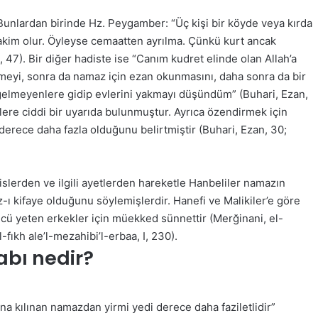
unlardan birinde Hz. Peygamber: “Üç kişi bir köyde veya kırda
akim olur. Öyleyse cemaatten ayrılma. Çünkü kurt ancak
47). Bir diğer hadiste ise “Canım kudret elinde olan Allah’a
meyi, sonra da namaz için ezan okunmasını, daha sonra da bir
elmeyenlere gidip evlerini yakmayı düşündüm” (Buhari, Ezan,
ere ciddi bir uyarıda bulunmuştur. Ayrıca özendirmek için
derece daha fazla olduğunu belirtmiştir (Buhari, Ezan, 30;
lerden ve ilgili ayetlerden hareketle Hanbeliler namazın
arz-ı kifaye olduğunu söylemişlerdir. Hanefi ve Malikiler’e göre
ücü yeten erkekler için müekked sünnettir (Merğinani, el-
l-fıkh ale’l-mezahibi’l-erbaa, I, 230).
bı nedir?
a kılınan namazdan yirmi yedi derece daha faziletlidir”