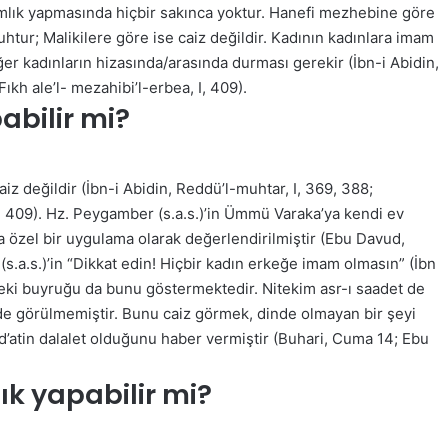
amlık yapmasında hiçbir sakınca yoktur. Hanefi mezhebine göre
uhtur; Malikilere göre ise caiz değildir. Kadının kadınlara imam
r kadınların hizasında/arasında durması gerekir (İbn-i Abidin,
kh ale’l- mezahibi’l-erbea, I, 409).
abilir mi?
 değildir (İbn-i Abidin, Reddü’l-muhtar, I, 369, 388;
I, 409). Hz. Peygamber (s.a.s.)’in Ümmü Varaka’ya kendi ev
a özel bir uygulama olarak değerlendirilmiştir (Ebu Davud,
s.a.s.)’in “Dikkat edin! Hiçbir kadın erkeğe imam olmasın” (İbn
deki buyruğu da bunu göstermektedir. Nitekim asr-ı saadet de
 de görülmemiştir. Bunu caiz görmek, dinde olmayan bir şeyi
bid’atin dalalet olduğunu haber vermiştir (Buhari, Cuma 14; Ebu
ık yapabilir mi?