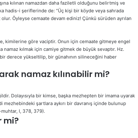
şına kılınan namazdan daha faziletli olduğunu belirtmiş ve
a hadis-i şeriflerinde de: “Üç kişi bir köyde veya sahrada
t olur. Öyleyse cemaate devam ediniz! Çünkü sürüden ayrılan
, kimilerine göre vaciptir. Onun için cemaate gitmeye engel
ca namaz kılmak için camiye gitmek de büyük sevaptır. Hz.
r derece yükseltilip, bir günahının silineceğini haber
rak namaz kılınabilir mi?
ldir. Dolayısıyla bir kimse, başka mezhepten bir imama uyarak
ndi mezhebindeki şartlara aykırı bir davranış içinde bulunup
muhtar, I, 378, 379).
r mi?