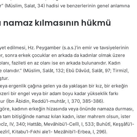
r” (Müslim, Salat, 34) hadisi ve benzerlerinin genel anlamına
fta namaz kılmasının hükmü
t edilmesi, Hz. Peygamber (s.a.s.)’in emir ve tavsiyelerinin
er, sonra erkek çocuklar en arkada da kadınlar olmak üzere
anı, fazileti en az olanı ise en arkada bulunanıdır. Kadın
de olanıdır.” (Müslim, Salât, 132; Ebû Dâvûd, Salât, 97; Tirmizî,
ştur.
a ergenlik çağına gelen ya da yaklaşan bir kız, bir erkeğin
nzeri bir engel veya bir adam boyu kadar yükseklik farkı
r (İbn Âbidin, Reddü’l-muhtâr, I, 370, 385-386).
e göre, kadının erkeğin hizasında veya önünde namaza durması,
tam bitişiğinde namaz kılan kadın, ister mahrem olsun, ister
cîz, IV, 340; Hattâb, Mevâhibü’l-Celîl, I, 533; Buhûtî, Keşşâfü’l-
îrî, Kitabu’l-Fıkhi ale’l- Mezâhibi’l-Erbea, I, 296).