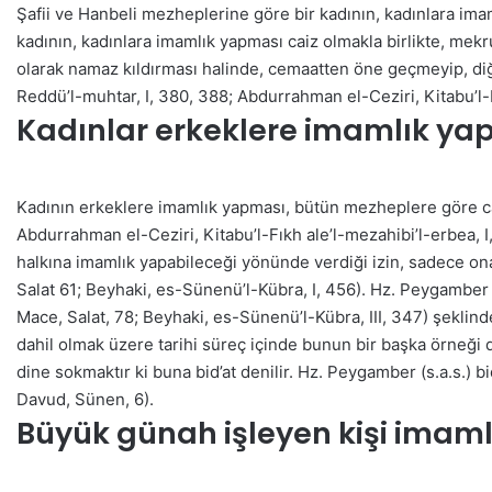
Şafii ve Hanbeli mezheplerine göre bir kadının, kadınlara im
kadının, kadınlara imamlık yapması caiz olmakla birlikte, mekr
olarak namaz kıldırması halinde, cemaatten öne geçmeyip, diğe
Reddü’l-muhtar, I, 380, 388; Abdurrahman el-Ceziri, Kitabu’l-Fı
Kadınlar erkeklere imamlık yap
Kadının erkeklere imamlık yapması, bütün mezheplere göre caiz
Abdurrahman el-Ceziri, Kitabu’l-Fıkh ale’l-mezahibi’l-erbea, 
halkına imamlık yapabileceği yönünde verdiği izin, sadece on
Salat 61; Beyhaki, es-Sünenü’l-Kübra, I, 456). Hz. Peygamber (
Mace, Salat, 78; Beyhaki, es-Sünenü’l-Kübra, III, 347) şeklin
dahil olmak üzere tarihi süreç içinde bunun bir başka örneği
dine sokmaktır ki buna bid’at denilir. Hz. Peygamber (s.a.s.) 
Davud, Sünen, 6).
Büyük günah işleyen kişi imaml