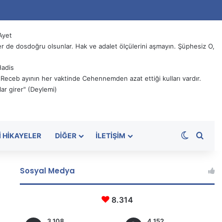
Ayet
 de dosdoğru olsunlar. Hak ve adalet ölçülerini aşmayın. Şüphesiz O,
Hadis
, Receb ayının her vaktinde Cehennemden azat ettiği kulları vardır.
ar girer" (Deylemi)
Dış görü
Aram
I HIKAYELER
DIĞER
İLETIŞIM
Sosyal Medya
8.314
3.108
4.152