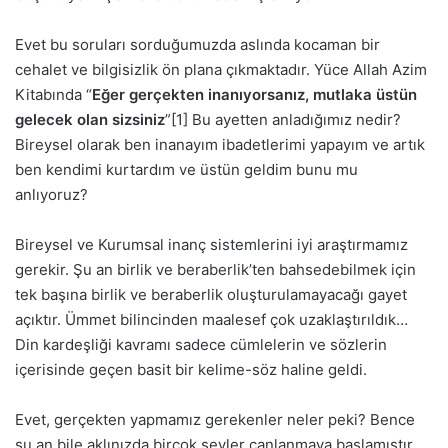
Evet bu soruları sorduğumuzda aslında kocaman bir
cehalet ve bilgisizlik ön plana çıkmaktadır. Yüce Allah Azim
Kitabında “
Eğer gerçekten inanıyorsanız, mutlaka üstün
gelecek olan sizsiniz
”[1] Bu ayetten anladığımız nedir?
Bireysel olarak ben inanayım ibadetlerimi yapayım ve artık
ben kendimi kurtardım ve üstün geldim bunu mu
anlıyoruz?
Bireysel ve Kurumsal inanç sistemlerini iyi araştırmamız
gerekir. Şu an birlik ve beraberlik’ten bahsedebilmek için
tek başına birlik ve beraberlik oluşturulamayacağı gayet
açıktır. Ümmet bilincinden maalesef çok uzaklaştırıldık…
Din kardeşliği kavramı sadece cümlelerin ve sözlerin
içerisinde geçen basit bir kelime-söz haline geldi.
Evet, gerçekten yapmamız gerekenler neler peki? Bence
şu an bile aklınızda birçok şeyler canlanmaya başlamıştır.