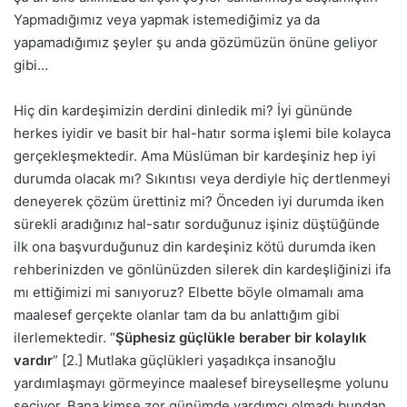
Yapmadığımız veya yapmak istemediğimiz ya da
yapamadığımız şeyler şu anda gözümüzün önüne geliyor
gibi…
Hiç din kardeşimizin derdini dinledik mi? İyi gününde
herkes iyidir ve basit bir hal-hatır sorma işlemi bile kolayca
gerçekleşmektedir. Ama Müslüman bir kardeşiniz hep iyi
durumda olacak mı? Sıkıntısı veya derdiyle hiç dertlenmeyi
deneyerek çözüm ürettiniz mi? Önceden iyi durumda iken
sürekli aradığınız hal-satır sorduğunuz işiniz düştüğünde
ilk ona başvurduğunuz din kardeşiniz kötü durumda iken
rehberinizden ve gönlünüzden silerek din kardeşliğinizi ifa
mı ettiğimizi mi sanıyoruz? Elbette böyle olmamalı ama
maalesef gerçekte olanlar tam da bu anlattığım gibi
ilerlemektedir. “
Şüphesiz güçlükle beraber bir kolaylık
vardır
” [2.] Mutlaka güçlükleri yaşadıkça insanoğlu
yardımlaşmayı görmeyince maalesef bireyselleşme yolunu
seçiyor. Bana kimse zor günümde yardımcı olmadı bundan