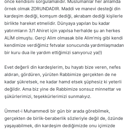
önce kendisini sorgulamalıdır. Müslümanlar her anlamda
örnek olmak ZORUNDADIR. Maddi ve manevi desteği din
kardeşim dediği, komşum dediği, akrabam dediği kişilerle
birlikte hareket etmelidir. Dünyaya yapılan bu kadar
yatırımların 3/1 Ahiret için yapılsa herhalde şu an herkes
ALİM olmuştu. Gerçi Alim olmasak bile Alim’miş gibi kendi
kendimize verdiğimiz fetvalar sonucunda yardımlaşmadan
bir kuru dua ile yardım ettiğimizi sanıyoruz ya(!)
Evet değerli din kardeşlerim, bu hayatı bize veren, nefes
aldıran, gördüren, yürüten Rabbimize gerçekten de ne
kadar şükretsek, ne kadar hamd etsek şüphesiz ki yeterli
değildir. Ama biz yine de Rabbimize sonsuz minnettar ve
şükürlerimizi, teşekkürlerimizi sunmalıyız.
Ümmet-i Muhammedi bir gün bir arada görebilmek,
gerçekten de birlik-beraberlik sözleriyle değil de, özünde
yaşayabilmek, din kardeşim dediğimizde onu içimizde