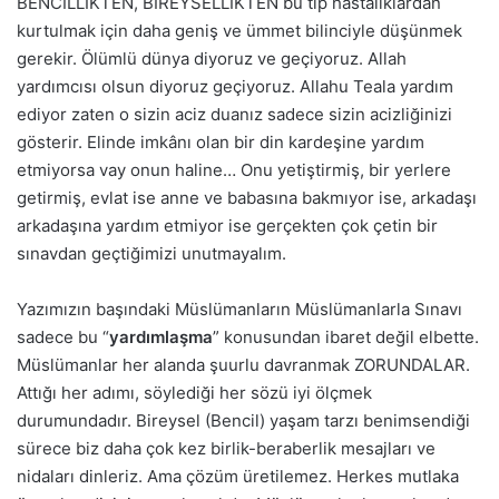
BENCİLLİKTEN, BİREYSELLİKTEN bu tip hastalıklardan
kurtulmak için daha geniş ve ümmet bilinciyle düşünmek
gerekir. Ölümlü dünya diyoruz ve geçiyoruz. Allah
yardımcısı olsun diyoruz geçiyoruz. Allahu Teala yardım
ediyor zaten o sizin aciz duanız sadece sizin acizliğinizi
gösterir. Elinde imkânı olan bir din kardeşine yardım
etmiyorsa vay onun haline… Onu yetiştirmiş, bir yerlere
getirmiş, evlat ise anne ve babasına bakmıyor ise, arkadaşı
arkadaşına yardım etmiyor ise gerçekten çok çetin bir
sınavdan geçtiğimizi unutmayalım.
Yazımızın başındaki Müslümanların Müslümanlarla Sınavı
sadece bu “
yardımlaşma
” konusundan ibaret değil elbette.
Müslümanlar her alanda şuurlu davranmak ZORUNDALAR.
Attığı her adımı, söylediği her sözü iyi ölçmek
durumundadır. Bireysel (Bencil) yaşam tarzı benimsendiği
sürece biz daha çok kez birlik-beraberlik mesajları ve
nidaları dinleriz. Ama çözüm üretilemez. Herkes mutlaka