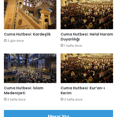
e
s
i
n
i
z
Cuma Hutbesi: Kardeşlik
Cuma Hutbesi: Helal Haram
i
Duyarlılığı
3 gün önce
g
1 hafta önce
i
r
i
n
i
z
Cuma Hutbesi: İslam
Cuma Hutbesi: Kur’an-ı
Medeniyeti
Kerim
2 hafta önce
3 hafta önce
Mesaj Yaz