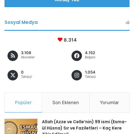
Sosyal Medya
8.314
3.108
4.152
Aboneler
Beğeni
0
1.054
Takipçi
Takipçi
Popüler
Son Eklenen
Yorumlar
Allah (Azze ve Celle’nin) 99 ismi (Esma-
ül Hüsna) Sır ve Faziletleri – Kaç Kere