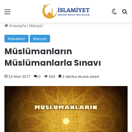
Menü
Dış gö
A
Anasayfa
/
Manşet
Makaleler
Manşet
Müslümanların
Müslümanlarla Sınavı
24 Mart 2017
0
545
3 dakika okuma süresi