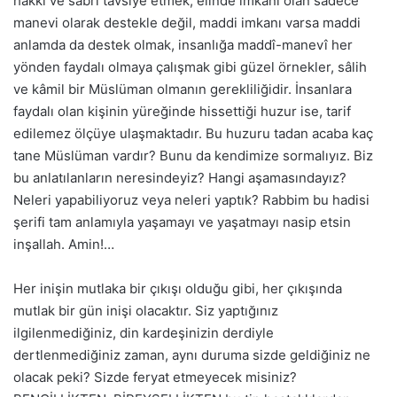
hakkı ve sabrı tavsiye etmek, elinde imkanı olan sadece
manevi olarak destekle değil, maddi imkanı varsa maddi
anlamda da destek olmak, insanlığa maddî-manevî her
yönden faydalı olmaya çalışmak gibi güzel örnekler, sâlih
ve kâmil bir Müslüman olmanın gerekliliğidir. İnsanlara
faydalı olan kişinin yüreğinde hissettiği huzur ise, tarif
edilemez ölçüye ulaşmaktadır. Bu huzuru tadan acaba kaç
tane Müslüman vardır? Bunu da kendimize sormalıyız. Biz
bu anlatılanların neresindeyiz? Hangi aşamasındayız?
Neleri yapabiliyoruz veya neleri yaptık? Rabbim bu hadisi
şerifi tam anlamıyla yaşamayı ve yaşatmayı nasip etsin
inşallah. Amin!…
Her inişin mutlaka bir çıkışı olduğu gibi, her çıkışında
mutlak bir gün inişi olacaktır. Siz yaptığınız
ilgilenmediğiniz, din kardeşinizin derdiyle
dertlenmediğiniz zaman, aynı duruma sizde geldiğiniz ne
olacak peki? Sizde feryat etmeyecek misiniz?