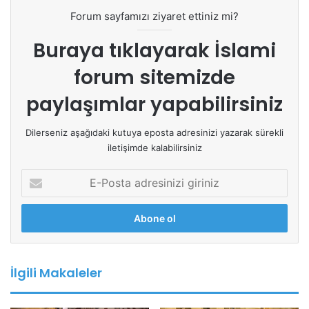
Forum sayfamızı ziyaret ettiniz mi?
Buraya tıklayarak
İslami
forum sitemizde
paylaşımlar yapabilirsiniz
Dilerseniz aşağıdaki kutuya eposta adresinizi yazarak sürekli
iletişimde kalabilirsiniz
E
-
P
o
s
t
a
İlgili Makaleler
a
d
r