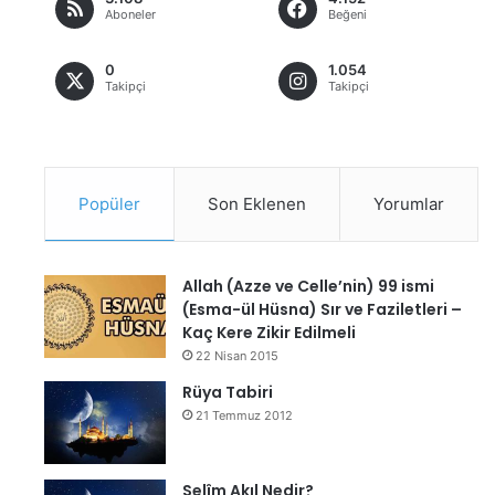
Aboneler
Beğeni
0
1.054
Takipçi
Takipçi
Popüler
Son Eklenen
Yorumlar
Allah (Azze ve Celle’nin) 99 ismi
(Esma-ül Hüsna) Sır ve Faziletleri –
Kaç Kere Zikir Edilmeli
22 Nisan 2015
Rüya Tabiri
21 Temmuz 2012
Selîm Akıl Nedir?