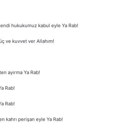
, kendi hukukumuz kabul eyle Ya Rab!
üç ve kuvvet ver Allahım!
tten ayırma Ya Rab!
Ya Rab!
Ya Rab!
sen kahrı perişan eyle Ya Rab!