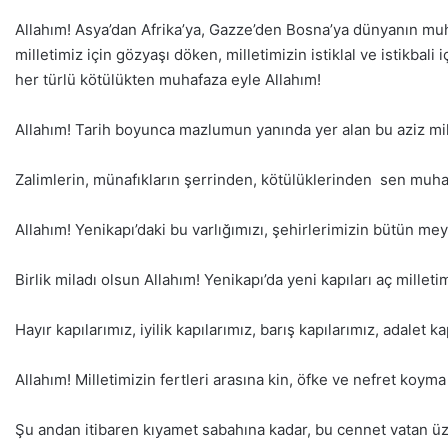
Allahım! Asya’dan Afrika’ya, Gazze’den Bosna’ya dünyanın mu
milletimiz için gözyaşı döken, milletimizin istiklal ve istikba
her türlü kötülükten muhafaza eyle Allahım!
Allahım! Tarih boyunca mazlumun yanında yer alan bu aziz mil
Zalimlerin, münafıkların şerrinden, kötülüklerinden sen muha
Allahım! Yenikapı’daki bu varlığımızı, şehirlerimizin bütün mey
Birlik miladı olsun Allahım! Yenikapı’da yeni kapıları aç millet
Hayır kapılarımız, iyilik kapılarımız, barış kapılarımız, adalet 
Allahım! Milletimizin fertleri arasına kin, öfke ve nefret koyma
Şu andan itibaren kıyamet sabahına kadar, bu cennet vatan üze