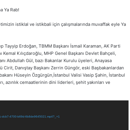
ma Ya Rab!
timizin istiklal ve istikbali için çalışmalarında muvaffak eyle Ya
cep Tayyip Erdoğan, TBMM Başkanı İsmail Karaman, AK Parti
ı Kemal Kılıçdaroğlu, MHP Genel Başkanı Devlet Bahçeli,
ı Abdullah Gül, bazı Bakanlar Kurulu üyeleri, Anayasa
ü Cirit, Danıştay Başkanı Zerrin Güngör, eski Başbakanlardan
akanı Hüseyin Özgürgün,İstanbul Valisi Vasip Şahin, İstanbul
azınlık cemaatlerinin dini liderleri, şehit yakınları ve
bbafc-dcb7-4700-b69d-6b8de9645021.mp4?_=1