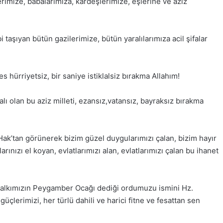
erimize, babalarımıza, kardeşlerimize, eşlerine ve aziz
bi taşıyan bütün gazilerimize, bütün yaralılarımıza acil şifalar
fes hürriyetsiz, bir saniye istiklalsiz bırakma Allahım!
lı olan bu aziz milleti, ezansız,vatansız, bayraksız bırakma
 Hak’tan görünerek bizim güzel duygularımızı çalan, bizim hayır
rınızı el koyan, evlatlarımızı alan, evlatlarımızı çalan bu ihanet
Halkımızın Peygamber Ocağı dediği ordumuzu ismini Hz.
lerimizi, her türlü dahili ve harici fitne ve fesattan sen