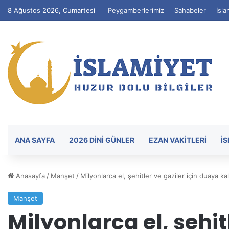
8 Ağustos 2026, Cumartesi
Peygamberlerimiz
Sahabeler
İsla
ANA SAYFA
2026 DİNİ GÜNLER
EZAN VAKITLERI
İ
Anasayfa
/
Manşet
/
Milyonlarca el, şehitler ve gaziler için duaya kal
Manşet
Milyonlarca el, şehitl