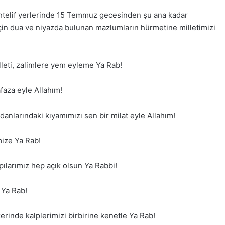
htelif yerlerinde 15 Temmuz gecesinden şu ana kadar
li için dua ve niyazda bulunan mazlumların hürmetine milletimizi
leti, zalimlere yem eyleme Ya Rab!
faza eyle Allahım!
danlarındaki kıyamımızı sen bir milat eyle Allahım!
imize Ya Rab!
kapılarımız hep açık olsun Ya Rabbi!
 Ya Rab!
rinde kalplerimizi birbirine kenetle Ya Rab!