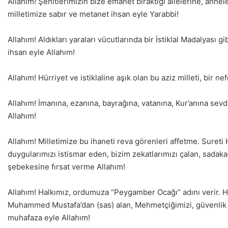
Allahım! Şehitlerimizin bize emanet bıraktığı ailelerine, annel
milletimize sabır ve metanet ihsan eyle Yarabbi!
Allahım! Aldıkları yaraları vücutlarında bir İstiklal Madalyası gi
ihsan eyle Allahım!
Allahım! Hürriyet ve istiklaline aşık olan bu aziz milleti, bir ne
Allahım! İmanına, ezanına, bayrağına, vatanına, Kur’anına sevda
Allahım!
Allahım! Milletimize bu ihaneti reva görenleri affetme. Sureti
duygularımızı istismar eden, bizim zekatlarımızı çalan, sadakala
şebekesine fırsat verme Allahım!
Allahım! Halkımız, ordumuza “Peygamber Ocağı” adını verir. 
Muhammed Mustafa’dan (sas) alan, Mehmetçiğimizi, güvenlik güç
muhafaza eyle Allahım!