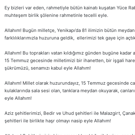
Ey bizleri var eden, rahmetiyle bütün kainatı kuşatan Yüce R
muhteşem birlik şölenine rahmetinle tecelli eyle.
Allahım! Bugün milletçe, Yenikapı’da 81 ilimizin bütün meydanl
farklılıklarımızla huzuruna geldik, ellerimizi tek gaye için açtı
Allahım! Bu toprakları vatan kıldığımız günden bugüne kadar a
15 Temmuz gecesinde milletimizi bir ihanetten, bir işgali ha
şükrümüzü, senamızı kabul eyle Allahım!
Allahım! Millet olarak huzurundayız, 15 Temmuz gecesinde canla
kulaklarında sala sesi olan, tanklara meydan okuyarak, canları
eyle Allahım!
Aziz şehitlerimizi, Bedir ve Uhud şehitleri ile Malazgirt, Çanak
şehitleri ile birlikte haşr olmayı nasip eyle Allahım!