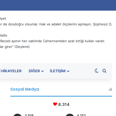
Ayet
 de dosdoğru olsunlar. Hak ve adalet ölçülerini aşmayın. Şüphesiz O,
Hadis
, Receb ayının her vaktinde Cehennemden azat ettiği kulları vardır.
ar girer" (Deylemi)
Dış görü
Aram
I HIKAYELER
DIĞER
İLETIŞIM
Sosyal Medya
8.314
3.108
4.152