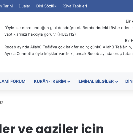
m Tarihi
Dualar
Dini Sözlük
Rüya Tabirleri
Bir 
"Öyle ise emrolunduğun gibi dosdoğru ol. Beraberindeki tövbe edenler
yaptıklarınızı hakkıyla görür." (HUD/112)
Bir 
Receb ayında Allahü Teâlâ’ya çok istiğfar edin; çünkü Allahü Teâlâ’nın
Ayrıca Cennette öyle köşkler vardır ki, ancak Receb ayında oruç tutanl
SLAMI FORUM
KURÂN-I KERIM
İLMIHAL BILGILER
DIN
ktı
er ve gaziler için