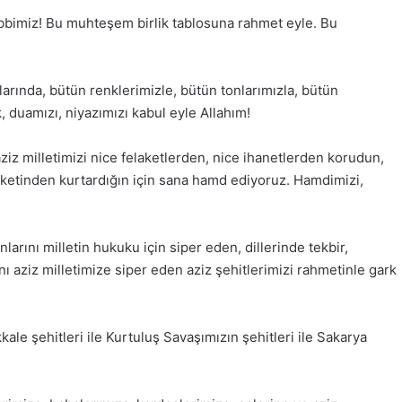
abbimiz! Bu muhteşem birlik tablosuna rahmet eyle. Bu
arında, bütün renklerimizle, bütün tonlarımızla, bütün
k, duamızı, niyazımızı kabul eyle Allahım!
ziz milletimizi nice felaketlerden, nice ihanetlerden korudun,
reketinden kurtardığın için sana hamd ediyoruz. Hamdimizi,
rını milletin hukuku için siper eden, dillerinde tekbir,
nı aziz milletimize siper eden aziz şehitlerimizi rahmetinle gark
kale şehitleri ile Kurtuluş Savaşımızın şehitleri ile Sakarya