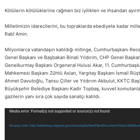
Kötülerin kötülüklerine rağmen biz iyilikten ve ihsandan ayır
Milletimizin idarecilerini, bu topraklarda ebediyete kadar mille
Rab! Amin.
Milyonlarca vatandaşın katıldığı mitinge, Cumhurbaşkanı Re
Genel Başkanı ve Başbakan Binali Yıldırım, CHP Genel Başkan
Genelkurmay Başkanı Orgeneral Hulusi Akar, 11. Cumhurbaşkan
Mahkemesi Başkanı Zühtü Aslan, Yargıtay Başkanı İsmail Rüşt
Ahmet Davutoğlu, Tansu Çiller ve Yıldırım Akbulut, KKTC Başb
Büyükşehir Belediye Başkanı Kadir Topbaş, kuvvet komutanları, 
gazilerin yanı sıra çok sayıda sanatçı katıldı.
Video
Media error: Format(s) not supported or source(s) not found
oynatıcı
Dosyayı indir: http://webdosya.diyanet.gov.tr/anasayfa/UserFiles/Document/Video/346