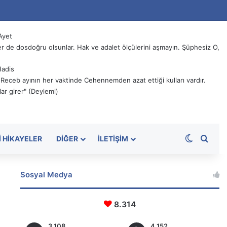
Ayet
 de dosdoğru olsunlar. Hak ve adalet ölçülerini aşmayın. Şüphesiz O,
Hadis
, Receb ayının her vaktinde Cehennemden azat ettiği kulları vardır.
ar girer" (Deylemi)
Dış görü
Aram
I HIKAYELER
DIĞER
İLETIŞIM
Sosyal Medya
8.314
3.108
4.152