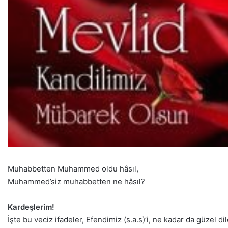
Muhabbetten Muhammed oldu hâsıl,
Muhammed’siz muhabbetten ne hâsıl?
Kardeşlerim!
İşte bu veciz ifadeler, Efendimiz (s.a.s)’i, ne kadar da güzel d