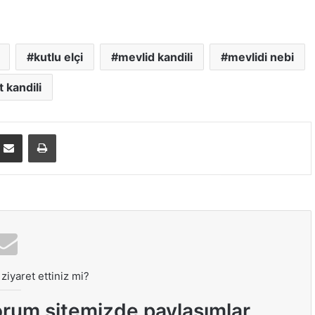
kutlu elçi
mevlid kandili
mevlidi nebi
t kandili
E-Posta ile paylaş
Yazdır
ziyaret ettiniz mi?
orum sitemizde paylaşımlar