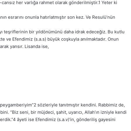
cansız her varlığa rahmet olarak gönderilmiştir.1 Yeter ki
anın esrarını onunla hatırlatmıştır son kez. Ve Resulü’nün
ı teşriflerinin bir yıldönümünü daha idrak edeceğiz. Bu kutlu
ekte ve Efendimiz (s.a.s) büyük coşkuyla anılmaktadır. Onun
rak yansır. Lisanda ise,
ygamberiyim”2 sözleriyle tanıtmıştır kendini. Rabbimiz de,
. “Biz seni, bir müjdeci, şahit, uyarıcı, Allah’ın izniyle kendi
erdik.”4 âyeti ise Efendimiz (s.a.v)’in, gönderiliş gayesini