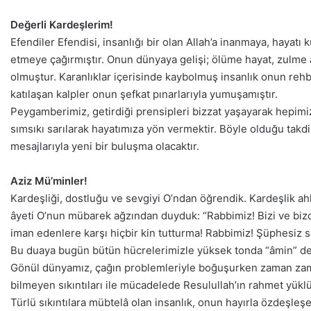
Değerli Kardeşlerim!
Efendiler Efendisi, insanlığı bir olan Allah’a inanmaya, hayatı
etmeye çağırmıştır. Onun dünyaya gelişi; ölüme hayat, zulme 
olmuştur. Karanlıklar içerisinde kaybolmuş insanlık onun re
katılaşan kalpler onun şefkat pınarlarıyla yumuşamıştır.
Peygamberimiz, getirdiği prensipleri bizzat yaşayarak hepimi
sımsıkı sarılarak hayatımıza yön vermektir. Böyle olduğu takd
mesajlarıyla yeni bir buluşma olacaktır.
Aziz Mü’minler!
Kardeşliği, dostluğu ve sevgiyi O’ndan öğrendik. Kardeşlik a
âyeti O’nun mübarek ağzından duyduk: “Rabbimiz! Bizi ve bizd
iman edenlere karşı hiçbir kin tutturma! Rabbimiz! Şüphesiz s
Bu duaya bugün bütün hücrelerimizle yüksek tonda “âmin” de
Gönül dünyamız, çağın problemleriyle boğuşurken zaman zama
bilmeyen sıkıntıları ile mücadelede Resulullah’ın rahmet yük
Türlü sıkıntılara mübtelâ olan insanlık, onun hayırla özdeşle