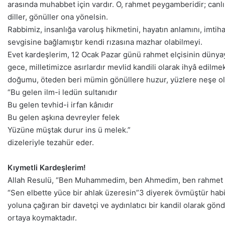
arasında muhabbet için vardır. O, rahmet peygamberidir; canlı-
diller, gönüller ona yönelsin.
Rabbimiz, insanlığa varoluş hikmetini, hayatın anlamını, imtih
sevgisine bağlamıştır kendi rızasına mazhar olabilmeyi.
Evet kardeşlerim, 12 Ocak Pazar günü rahmet elçisinin dünyay
gece, milletimizce asırlardır mevlid kandili olarak ihyâ edilm
doğumu, öteden beri mümin gönüllere huzur, yüzlere neşe ola
“Bu gelen ilm-i ledün sultanıdır
Bu gelen tevhid-i irfan kânıdır
Bu gelen aşkına devreyler felek
Yüzüne müştak durur ins ü melek.”
dizeleriyle tezahür eder.
Kıymetli Kardeşlerim!
Allah Resulü, “Ben Muhammedim, ben Ahmedim, ben rahmet pe
“Sen elbette yüce bir ahlak üzeresin”3 diyerek övmüştür habibini
yoluna çağıran bir davetçi ve aydınlatıcı bir kandil olarak gönd
ortaya koymaktadır.