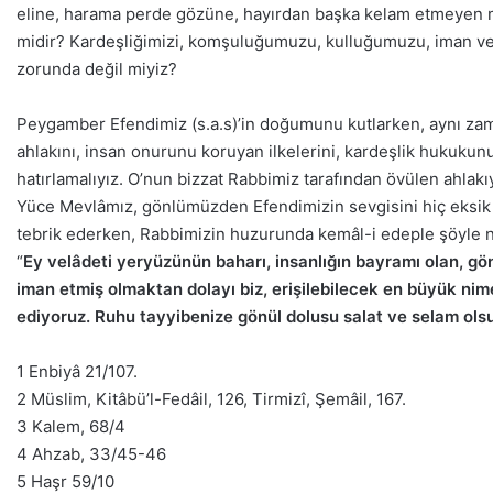
eline, harama perde gözüne, hayırdan başka kelam etmeyen 
midir? Kardeşliğimizi, komşuluğumuzu, kulluğumuzu, iman ve
zorunda değil miyiz?
Peygamber Efendimiz (s.a.s)’in doğumunu kutlarken, aynı zam
ahlakını, insan onurunu koruyan ilkelerini, kardeşlik hukukunu,
hatırlamalıyız. O’nun bizzat Rabbimiz tarafından övülen ahlak
Yüce Mevlâmız, gönlümüzden Efendimizin sevgisini hiç eksik e
tebrik ederken, Rabbimizin huzurunda kemâl-i edeple şöyle 
“
Ey velâdeti yeryüzünün baharı, insanlığın bayramı olan, gön
iman etmiş olmaktan dolayı biz, erişilebilecek en büyük n
ediyoruz. Ruhu tayyibenize gönül dolusu salat ve selam ol
1 Enbiyâ 21/107.
2 Müslim, Kitâbü’l-Fedâil, 126, Tirmizî, Şemâil, 167.
3 Kalem, 68/4
4 Ahzab, 33/45-46
5 Haşr 59/10