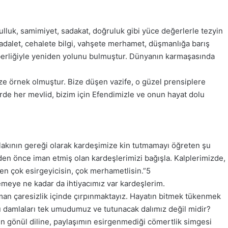
 kulluk, samimiyet, sadakat, doğruluk gibi yüce değerlerle tezyin
adalet, cehalete bilgi, vahşete merhamet, düşmanlığa barış
hberliğiyle yeniden yolunu bulmuştur. Dünyanın karmaşasında
ze örnek olmuştur. Bize düşen vazife, o güzel prensiplere
irde her mevlid, bizim için Efendimizle ve onun hayat dolu
hlakının gereği olarak kardeşimize kin tutmamayı öğreten şu
en önce iman etmiş olan kardeşlerimizi bağışla. Kalplerimizde,
en çok esirgeyicisin, çok merhametlisin.”5
meye ne kadar da ihtiyacımız var kardeşlerim.
n çaresizlik içinde çırpınmaktayız. Hayatın bitmek tükenmek
lü damlaları tek umudumuz ve tutunacak dalımız değil midir?
şen gönül diline, paylaşımın esirgenmediği cömertlik simgesi