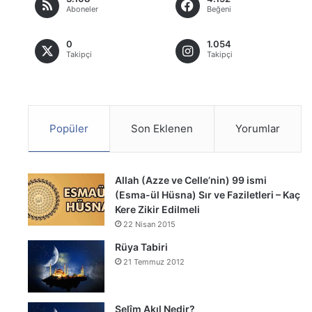
Aboneler
Beğeni
0
1.054
Takipçi
Takipçi
Popüler
Son Eklenen
Yorumlar
Allah (Azze ve Celle’nin) 99 ismi
(Esma-ül Hüsna) Sır ve Faziletleri – Kaç
Kere Zikir Edilmeli
22 Nisan 2015
Rüya Tabiri
21 Temmuz 2012
Selîm Akıl Nedir?