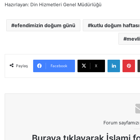
Hazırlayan: Din Hizmetleri Genel Müdürlüğü
efendimizin doğum günü
kutlu doğum haftası
mevli
LinkedIn
Pinterest
Facebook
X
Paylaş
Forum sayfamızı 
Buraya tıklayarak
İslami f