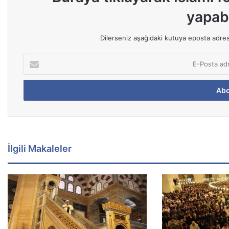
yapabi
Dilerseniz aşağıdaki kutuya eposta adresin
E
-
P
o
s
t
a
a
d
İlgili Makaleler
r
e
s
i
n
i
z