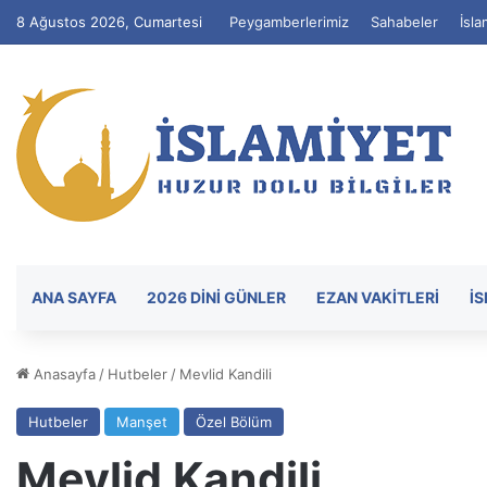
8 Ağustos 2026, Cumartesi
Peygamberlerimiz
Sahabeler
İsla
ANA SAYFA
2026 DİNİ GÜNLER
EZAN VAKITLERI
İ
Anasayfa
/
Hutbeler
/
Mevlid Kandili
Hutbeler
Manşet
Özel Bölüm
Mevlid Kandili