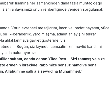
mübarek lisanına her zamankinden daha fazla muhtaç değil
 İslâm anlayışımızı onun rehberliğinde yeniden sorgulamak
anda O’nun evrensel mesajlarını, iman ve ibadet hayatını, yüce
 birlik-beraberlik, yardımlaşma, adalet anlayışını tekrar
ıyla ahlaklanmaya gayret göstermeliyiz.
tmesin. Bugün, siz kıymetli cemaatimizin mevlid kandilini
niyazda bulunuyoruz:
üller sultanı, canda canan Yüce Resul! Sizi tanımış ve size
imete ermenin idrakiyle Rabbimize sonsuz hamd ve sena
sun. Allahümme salli alâ seyyidina Muhammed
.”