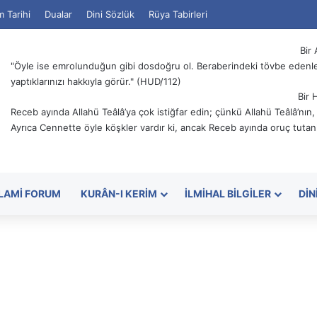
m Tarihi
Dualar
Dini Sözlük
Rüya Tabirleri
Bir 
"Öyle ise emrolunduğun gibi dosdoğru ol. Beraberindeki tövbe edenler
yaptıklarınızı hakkıyla görür." (HUD/112)
Bir 
Receb ayında Allahü Teâlâ’ya çok istiğfar edin; çünkü Allahü Teâlâ’nın
Ayrıca Cennette öyle köşkler vardır ki, ancak Receb ayında oruç tutanl
SLAMI FORUM
KURÂN-I KERIM
İLMIHAL BILGILER
DIN