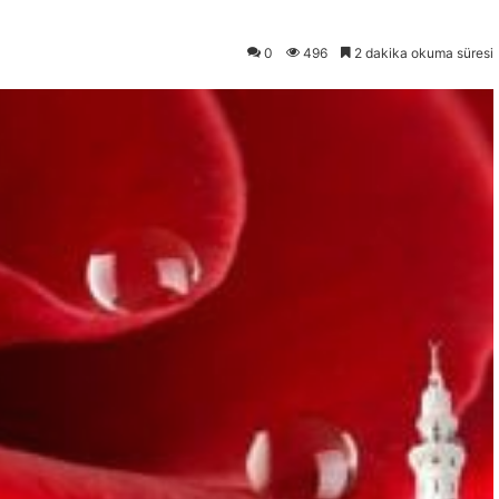
0
496
2 dakika okuma süresi