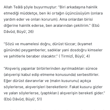
Allah Teâlâ şöyle buyurmuştur: “Biri arkadaşına hainlik
etmediği müddetçe, ben iki ortağın üçüncüsüyüm (onlara
yardım eder ve onları korurum). Ama onlardan birisi
diğerine hainlik ederse, ben aralarından çekilirim.” (Ebû
Dâvûd, Büyû’, 26)
“Sözü ve muamelesi doğru, dürüst tüccar; (kıyamet
gününde) peygamberler, sadıklar yani dosdoğru kimseler
ve şehitlerle beraber olacaktır.” ( Tirmizî, Büyû’, 4)
“Alışveriş yapanlar birbirlerinden ayrılmadıkları sürece
(alışverişi kabul edip etmeme konusunda) serbesttirler.
Eğer dürüst davranırlar ve (malın kusurunu) açıkça
söylerlerse, alışverişleri bereketlenir. Fakat kusuru gizler
ve yalan söylerlerse, (yaptıkları) alışverişin bereketi gider.”
(Ebû Dâvûd, Büyû’, 51)