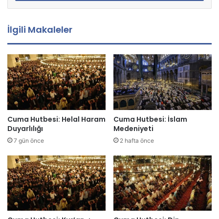
s
t
a
İlgili Makaleler
a
d
r
e
s
i
n
i
z
Cuma Hutbesi: Helal Haram
Cuma Hutbesi: İslam
i
Duyarlılığı
Medeniyeti
g
7 gün önce
2 hafta önce
i
r
i
n
i
z