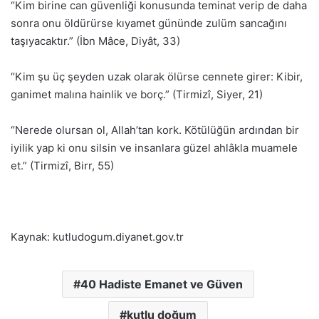
“Kim birine can güvenliği konusunda teminat verip de daha
sonra onu öldürürse kıyamet gününde zulüm sancağını
taşıyacaktır.” (İbn Mâce, Diyât, 33)
“Kim şu üç şeyden uzak olarak ölürse cennete girer: Kibir,
ganimet malına hainlik ve borç.” (Tirmizî, Siyer, 21)
“Nerede olursan ol, Allah’tan kork. Kötülüğün ardından bir
iyilik yap ki onu silsin ve insanlara güzel ahlâkla muamele
et.” (Tirmizî, Birr, 55)
Kaynak: kutludogum.diyanet.gov.tr
40 Hadiste Emanet ve Güven
kutlu doğum