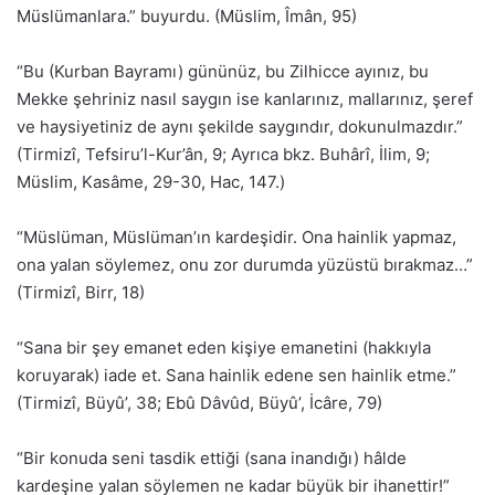
Müslümanlara.” buyurdu. (Müslim, Îmân, 95)
“Bu (Kurban Bayramı) gününüz, bu Zilhicce ayınız, bu
Mekke şehriniz nasıl saygın ise kanlarınız, mallarınız, şeref
ve haysiyetiniz de aynı şekilde saygındır, dokunulmazdır.”
(Tirmizî, Tefsiru’l-Kur’ân, 9; Ayrıca bkz. Buhârî, İlim, 9;
Müslim, Kasâme, 29-30, Hac, 147.)
“Müslüman, Müslüman’ın kardeşidir. Ona hainlik yapmaz,
ona yalan söylemez, onu zor durumda yüzüstü bırakmaz…”
(Tirmizî, Birr, 18)
“Sana bir şey emanet eden kişiye emanetini (hakkıyla
koruyarak) iade et. Sana hainlik edene sen hainlik etme.”
(Tirmizî, Büyû’, 38; Ebû Dâvûd, Büyû’, İcâre, 79)
“Bir konuda seni tasdik ettiği (sana inandığı) hâlde
kardeşine yalan söylemen ne kadar büyük bir ihanettir!”