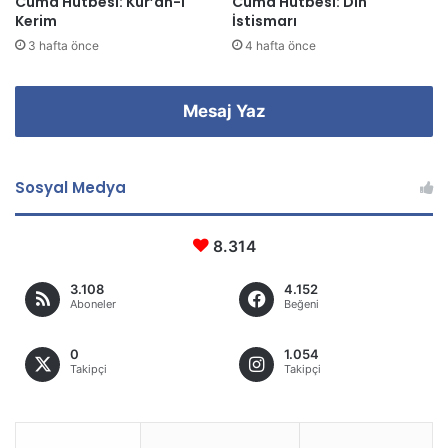
Cuma Hutbesi: Kur’an-ı
Cuma Hutbesi: Din
Kerim
İstismarı
3 hafta önce
4 hafta önce
Mesaj Yaz
Sosyal Medya
8.314
3.108
4.152
Aboneler
Beğeni
0
1.054
Takipçi
Takipçi