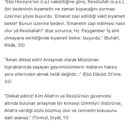
“Ebû Hüreyre’nin (r.a.) naklettiğine göre, Resûlullah (s.a.s.),
(bir bedevinin kıyametin ne zaman kopacağını sorması
üzerine) şöyle buyurdu: ‘Emanet zayi edildiği vakit kıyameti
bekle!’ Bunun üzerine bedevi, ‘Emanetin zayi edilmesi nasıl
olur yâ Resûlallah?’ diye sorunca, Hz. Peygamber ‘İş ehil
olmayana verildiğinde kıyameti bekle.’ buyurdu.” (Buhârî,
Rikâk, 35)
“Aman dikkat edin! Anlaşmalı olarak Müslüman
topraklarında yaşayan gayrimüslimlerin mallarını haksız
yere ellerinden almak helâl değildir…” (Ebû Dâvûd, Et’ime,
32)
“Dikkat ediniz! Kim Allah’ın ve Resûlü’nün güvencesi
altında bulunan anlaşmalı bir kimseyi (zimmîyi) öldürürse,
Allah’a verdiği sözü bozmuş olur ve cennetin kokusunu
dahi alamaz.” (Tirmizî, Diyât, 11)