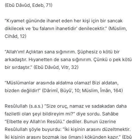
(Ebû Dâvûd, Edeb, 71)
“Kıyamet gününde ihanet eden her kişi için bir sancak
dikilecek ve ‘bu falanın ihanetidir’ denilecektir.” (Müslim,
Cihâd, 12)
“Allah’ım! Açlıktan sana sığınırım. Şüphesiz o kötü bir
arkadaştır. Hıyanetten de sana sığınırım. Çünkü o pek kötü
bir sırdaştır.” (Ebû Dâvûd, Vitr, 32)
“Müslümanlar arasında aldatma olamaz! Bizi aldatan,
bizden değildir!” (Dârimî, Büyû’, 10; Müslim, Îmân, 164)
Resûlullah (s.a.s.) “Size oruç, namaz ve sadakadan daha
faziletli olan şeyi bildireyim mi?” diye sordu. Sahâbe
“Elbette ey Allah’ın Resûlü.” dediler. Bunun üzerine
Resûlullah şöyle buyurdu: “İki kişinin arasını düzeltmektir.
İki kişinin arasını bozmak ise (imanı) kökünden kazır.” (Ebû