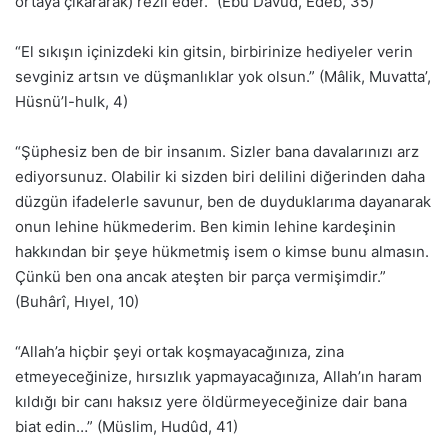
ortaya çıkararak) rezil eder.” (Ebû Dâvûd, Edeb, 35)
“El sıkışın içinizdeki kin gitsin, birbirinize hediyeler verin
sevginiz artsın ve düşmanlıklar yok olsun.” (Mâlik, Muvatta’,
Hüsnü’l-hulk, 4)
“Şüphesiz ben de bir insanım. Sizler bana davalarınızı arz
ediyorsunuz. Olabilir ki sizden biri delilini diğerinden daha
düzgün ifadelerle savunur, ben de duyduklarıma dayanarak
onun lehine hükmederim. Ben kimin lehine kardeşinin
hakkından bir şeye hükmetmiş isem o kimse bunu almasın.
Çünkü ben ona ancak ateşten bir parça vermişimdir.”
(Buhârî, Hıyel, 10)
“Allah’a hiçbir şeyi ortak koşmayacağınıza, zina
etmeyeceğinize, hırsızlık yapmayacağınıza, Allah’ın haram
kıldığı bir canı haksız yere öldürmeyeceğinize dair bana
biat edin…” (Müslim, Hudûd, 41)