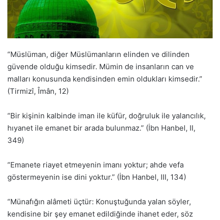
“Müslüman, diğer Müslümanların elinden ve dilinden
güvende olduğu kimsedir. Mümin de insanların can ve
malları konusunda kendisinden emin oldukları kimsedir.”
(Tirmizî, Îmân, 12)
“Bir kişinin kalbinde iman ile küfür, doğruluk ile yalancılık,
hıyanet ile emanet bir arada bulunmaz.” (İbn Hanbel, II,
349)
“Emanete riayet etmeyenin imanı yoktur; ahde vefa
göstermeyenin ise dini yoktur.” (İbn Hanbel, III, 134)
“Münafığın alâmeti üçtür: Konuştuğunda yalan söyler,
kendisine bir şey emanet edildiğinde ihanet eder, söz