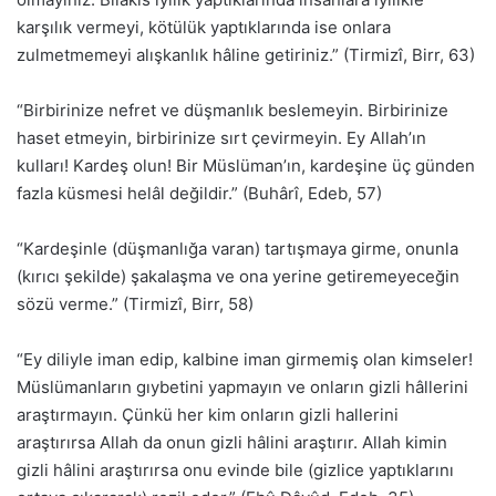
karşılık vermeyi, kötülük yaptıklarında ise onlara
zulmetmemeyi alışkanlık hâline getiriniz.” (Tirmizî, Birr, 63)
“Birbirinize nefret ve düşmanlık beslemeyin. Birbirinize
haset etmeyin, birbirinize sırt çevirmeyin. Ey Allah’ın
kulları! Kardeş olun! Bir Müslüman’ın, kardeşine üç günden
fazla küsmesi helâl değildir.” (Buhârî, Edeb, 57)
“Kardeşinle (düşmanlığa varan) tartışmaya girme, onunla
(kırıcı şekilde) şakalaşma ve ona yerine getiremeyeceğin
sözü verme.” (Tirmizî, Birr, 58)
“Ey diliyle iman edip, kalbine iman girmemiş olan kimseler!
Müslümanların gıybetini yapmayın ve onların gizli hâllerini
araştırmayın. Çünkü her kim onların gizli hallerini
araştırırsa Allah da onun gizli hâlini araştırır. Allah kimin
gizli hâlini araştırırsa onu evinde bile (gizlice yaptıklarını