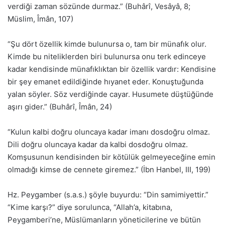
verdiği zaman sözünde durmaz.” (Buhârî, Vesâyâ, 8;
Müslim, Îmân, 107)
“Şu dört özellik kimde bulunursa o, tam bir münafık olur.
Kimde bu niteliklerden biri bulunursa onu terk edinceye
kadar kendisinde münafıklıktan bir özellik vardır: Kendisine
bir şey emanet edildiğinde hıyanet eder. Konuştuğunda
yalan söyler. Söz verdiğinde cayar. Husumete düştüğünde
aşırı gider.” (Buhârî, Îmân, 24)
“Kulun kalbi doğru oluncaya kadar imanı dosdoğru olmaz.
Dili doğru oluncaya kadar da kalbi dosdoğru olmaz.
Komşusunun kendisinden bir kötülük gelmeyeceğine emin
olmadığı kimse de cennete giremez.” (İbn Hanbel, III, 199)
Hz. Peygamber (s.a.s.) şöyle buyurdu: “Din samimiyettir.”
“Kime karşı?” diye sorulunca, “Allah’a, kitabına,
Peygamberi’ne, Müslümanların yöneticilerine ve bütün