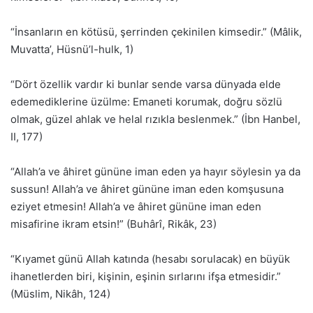
“İnsanların en kötüsü, şerrinden çekinilen kimsedir.” (Mâlik,
Muvatta’, Hüsnü’l-hulk, 1)
“Dört özellik vardır ki bunlar sende varsa dünyada elde
edemediklerine üzülme: Emaneti korumak, doğru sözlü
olmak, güzel ahlak ve helal rızıkla beslenmek.” (İbn Hanbel,
II, 177)
“Allah’a ve âhiret gününe iman eden ya hayır söylesin ya da
sussun! Allah’a ve âhiret gününe iman eden komşusuna
eziyet etmesin! Allah’a ve âhiret gününe iman eden
misafirine ikram etsin!” (Buhârî, Rikâk, 23)
“Kıyamet günü Allah katında (hesabı sorulacak) en büyük
ihanetlerden biri, kişinin, eşinin sırlarını ifşa etmesidir.”
(Müslim, Nikâh, 124)