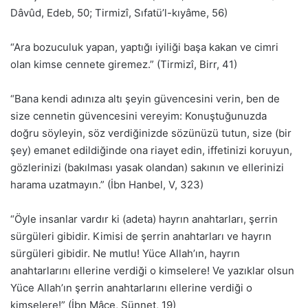
Dâvûd, Edeb, 50; Tirmizî, Sıfatü’l-kıyâme, 56)
“Ara bozuculuk yapan, yaptığı iyiliği başa kakan ve cimri
olan kimse cennete giremez.” (Tirmizî, Birr, 41)
“Bana kendi adınıza altı şeyin güvencesini verin, ben de
size cennetin güvencesini vereyim: Konuştuğunuzda
doğru söyleyin, söz verdiğinizde sözünüzü tutun, size (bir
şey) emanet edildiğinde ona riayet edin, iffetinizi koruyun,
gözlerinizi (bakılması yasak olandan) sakının ve ellerinizi
harama uzatmayın.” (İbn Hanbel, V, 323)
“Öyle insanlar vardır ki (adeta) hayrın anahtarları, şerrin
sürgüleri gibidir. Kimisi de şerrin anahtarları ve hayrın
sürgüleri gibidir. Ne mutlu! Yüce Allah’ın, hayrın
anahtarlarını ellerine verdiği o kimselere! Ve yazıklar olsun
Yüce Allah’ın şerrin anahtarlarını ellerine verdiği o
kimselere!” (İbn Mâce, Sünnet, 19)