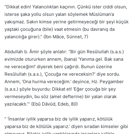
“Dikkat edin! Yalancılıktan kaçının. Çünkü ister ciddi olsun,
isterse şaka yollu olsun yalan söylemek Müslüman’a
yakışmaz. Sakın kimse yerine getirmeyeceği bir şeyi küçük
yaştaki çocuğuna (bile) vaat etmesin (bu davranış da
yalancılığa girer).” (İbn Mâce, Sünnet, 7)
Abdullah b. Âmir şöyle anlatır: “Bir gün Resûlullah (s.a.s.)
evimizde otururken annem, (bana) ‘Yanıma gel. Bak sana
ne vereceğim!’ diyerek beni çağırdı. Bunun üzerine
Resûlullah (s.a.s.), ‘Çocuğa ne vereceksin?’ diye sordu.
Annem, ‘Ona hurma vereceğim.’ deyince, Hz. Peygamber
(s.a.s.) şöyle buyurdu: Dikkat et! ‘Eğer çocuğa bir şey
vermeseydin, bu söz (amel defterine) bir yalan olarak
yazılacaktı.’” (Ebû Dâvûd, Edeb, 80)
“ ‘İnsanlar iyilik yaparsa biz de iyilik yaparız, kötülük
yaparsa biz de kötülük yaparız.’ diyen sıradan kimseler gibi
olmayınız. Bilakis iyilik yaptıklarında insanlara iyilikle