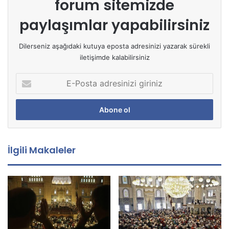
forum sitemizde
paylaşımlar yapabilirsiniz
Dilerseniz aşağıdaki kutuya eposta adresinizi yazarak sürekli
iletişimde kalabilirsiniz
E
-
P
o
s
t
a
İlgili Makaleler
a
d
r
e
s
i
n
i