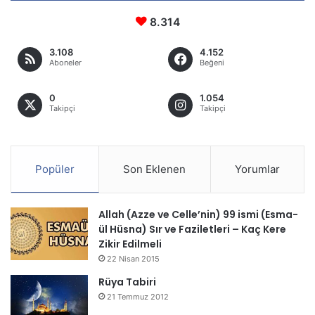
8.314
3.108
4.152
Aboneler
Beğeni
0
1.054
Takipçi
Takipçi
Popüler
Son Eklenen
Yorumlar
Allah (Azze ve Celle’nin) 99 ismi (Esma-
ül Hüsna) Sır ve Faziletleri – Kaç Kere
Zikir Edilmeli
22 Nisan 2015
Rüya Tabiri
21 Temmuz 2012