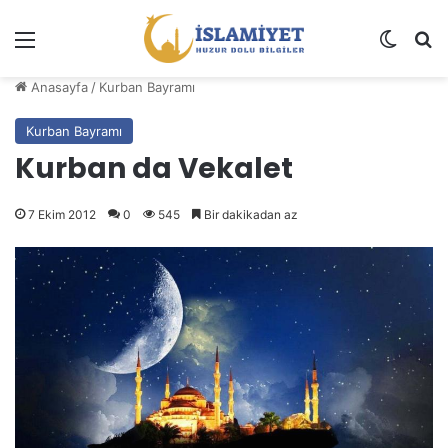
Menü
Dış gö
A
Anasayfa
/
Kurban Bayramı
Kurban Bayramı
Kurban da Vekalet
7 Ekim 2012
0
545
Bir dakikadan az