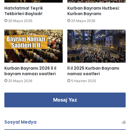
z
Hatırlatma! Teşrik
Kurban Bayramı Hutbesi:
i
Tekbirleri Başladı!
Kurban Bayramı
g
26 Mayıs 2026
25 Mayıs 2026
i
r
i
n
i
z
Kurban Bayramı 2026 İl il
İl il 2025 Kurban Bayramı
bayram namazı saatleri
namaz saatleri
25 Mayıs 2026
5 Haziran 2025
Mesaj Yaz
Sosyal Medya