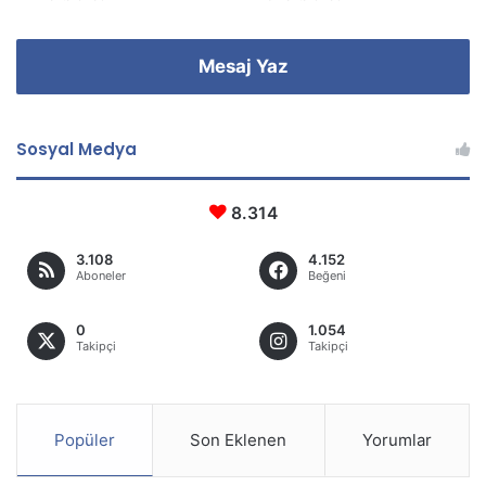
Mesaj Yaz
Sosyal Medya
8.314
3.108
4.152
Aboneler
Beğeni
0
1.054
Takipçi
Takipçi
Popüler
Son Eklenen
Yorumlar