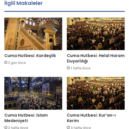
İlgili Makaleler
a
d
r
e
s
i
n
i
z
Cuma Hutbesi: Kardeşlik
Cuma Hutbesi: Helal Haram
i
Duyarlılığı
2 gün önce
g
1 hafta önce
i
r
i
n
i
z
Cuma Hutbesi: İslam
Cuma Hutbesi: Kur’an-ı
Medeniyeti
Kerim
2 hafta önce
3 hafta önce