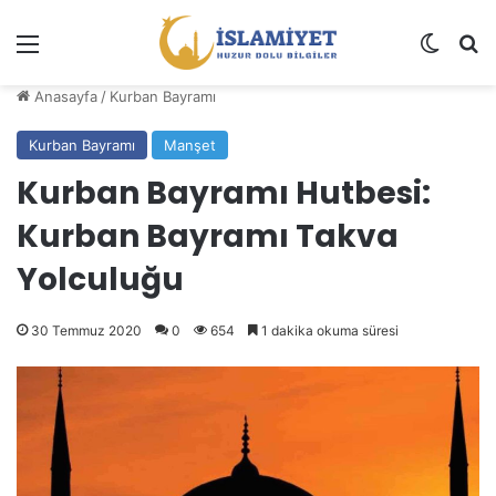
Menü
Dış gö
A
Anasayfa
/
Kurban Bayramı
Kurban Bayramı
Manşet
Kurban Bayramı Hutbesi:
Kurban Bayramı Takva
Yolculuğu
30 Temmuz 2020
0
654
1 dakika okuma süresi