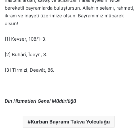
hastalıklardan, savaş ve acılardan halâs eylesin. Nice
bereketli bayramlarda buluştursun. Allah’ın selamı, rahmeti,
ikram ve inayeti üzerimize olsun! Bayramımız mübarek
olsun!
[1] Kevser, 108/1-3.
[2] Buhârî, Îdeyn, 3.
[3] Tirmizî, Deavât, 86.
Din Hizmetleri Genel Müdürlüğü
Kurban Bayramı Takva Yolculuğu