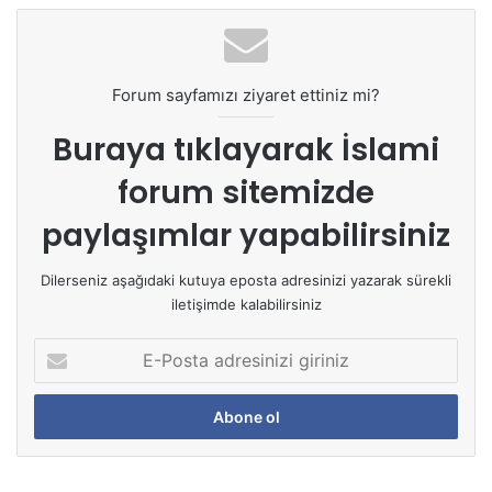
Forum sayfamızı ziyaret ettiniz mi?
Buraya tıklayarak
İslami
forum sitemizde
paylaşımlar yapabilirsiniz
Dilerseniz aşağıdaki kutuya eposta adresinizi yazarak sürekli
iletişimde kalabilirsiniz
E
-
P
o
s
t
a