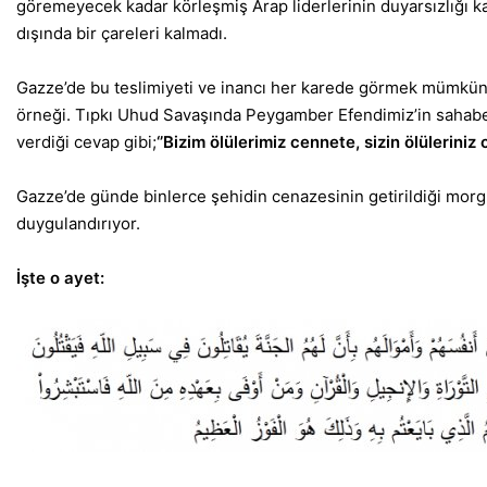
göremeyecek kadar körleşmiş Arap liderlerinin duyarsızlığı ka
dışında bir çareleri kalmadı.
Gazze’de bu teslimiyeti ve inancı her karede görmek mümkün.
örneği. Tıpkı Uhud Savaşında Peygamber Efendimiz’in sahabe
verdiği cevap gibi;
‘’Bizim ölülerimiz cennete, sizin ölülerini
Gazze’de günde binlerce şehidin cenazesinin getirildiği morgun
duygulandırıyor.
İşte o ayet: