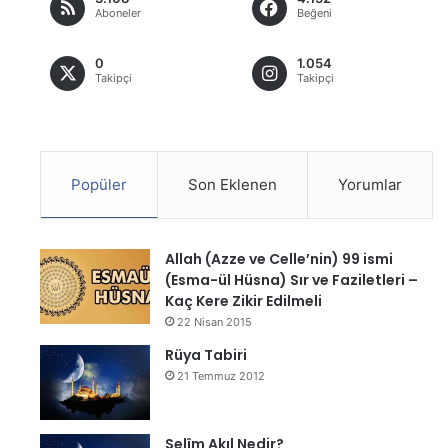
Aboneler
Beğeni
0
1.054
Takipçi
Takipçi
Popüler
Son Eklenen
Yorumlar
Allah (Azze ve Celle’nin) 99 ismi
(Esma-ül Hüsna) Sır ve Faziletleri –
Kaç Kere Zikir Edilmeli
22 Nisan 2015
Rüya Tabiri
21 Temmuz 2012
Selîm Akıl Nedir?