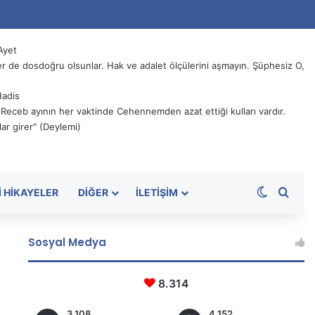
Ayet
 de dosdoğru olsunlar. Hak ve adalet ölçülerini aşmayın. Şüphesiz O,
Hadis
, Receb ayının her vaktinde Cehennemden azat ettiği kulları vardır.
ar girer" (Deylemi)
Dış görü
Aram
I HIKAYELER
DIĞER
İLETIŞIM
Sosyal Medya
8.314
3.108
4.152