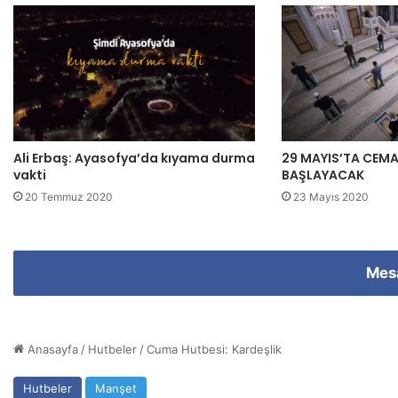
s
i
n
i
z
i
g
i
Ali Erbaş: Ayasofya’da kıyama durma
29 MAYIS’TA CEM
r
vakti
BAŞLAYACAK
i
n
20 Temmuz 2020
23 Mayıs 2020
i
z
Mes