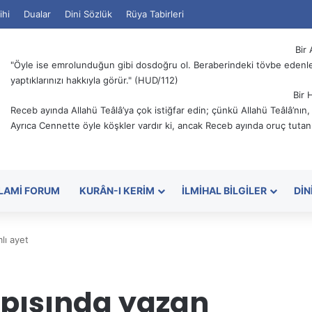
ihi
Dualar
Dini Sözlük
Rüya Tabirleri
Bir 
"Öyle ise emrolunduğun gibi dosdoğru ol. Beraberindeki tövbe edenler
yaptıklarınızı hakkıyla görür." (HUD/112)
Bir 
Receb ayında Allahü Teâlâ’ya çok istiğfar edin; çünkü Allahü Teâlâ’nın
Ayrıca Cennette öyle köşkler vardır ki, ancak Receb ayında oruç tutanl
SLAMI FORUM
KURÂN-I KERIM
İLMIHAL BILGILER
DIN
lı ayet
pısında yazan