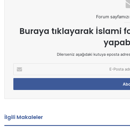
Forum sayfamızı 
Buraya tıklayarak
İslami f
yapabi
Dilerseniz aşağıdaki kutuya eposta adresin
E
-
P
o
s
t
a
a
d
İlgili Makaleler
r
e