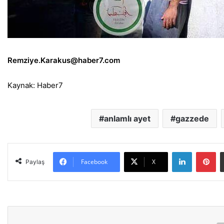
Remziye.Karakus@haber7.com
Kaynak: Haber7
anlamlı ayet
gazzede
LinkedIn
Pinterest
Facebook
X
Paylaş