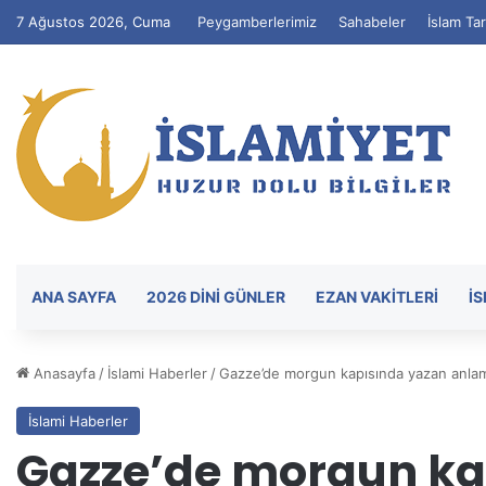
7 Ağustos 2026, Cuma
Peygamberlerimiz
Sahabeler
İslam Tar
ANA SAYFA
2026 DİNİ GÜNLER
EZAN VAKITLERI
İ
Anasayfa
/
İslami Haberler
/
Gazze’de morgun kapısında yazan anlam
İslami Haberler
Gazze’de morgun ka