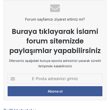
Forum sayfamızı ziyaret ettiniz mi?
Buraya tıklayarak
İslami
forum sitemizde
paylaşımlar yapabilirsiniz
Dilerseniz aşağıdaki kutuya eposta adresinizi yazarak sürekli
iletişimde kalabilirsiniz
E
-
P
o
s
t
a