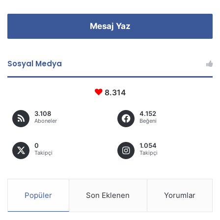
Mesaj Yaz
Sosyal Medya
8.314
3.108
4.152
Aboneler
Beğeni
0
1.054
Takipçi
Takipçi
Popüler
Son Eklenen
Yorumlar