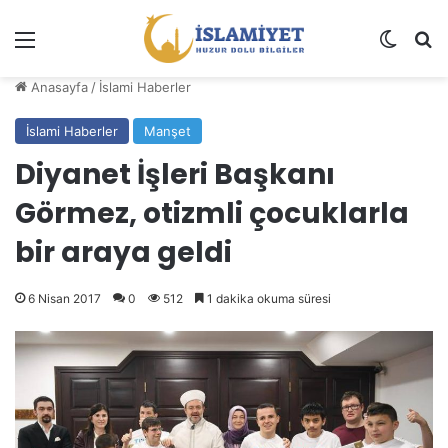
Menü
Dış gö
A
Anasayfa
/
İslami Haberler
İslami Haberler
Manşet
Diyanet İşleri Başkanı
Görmez, otizmli çocuklarla
bir araya geldi
6 Nisan 2017
0
512
1 dakika okuma süresi