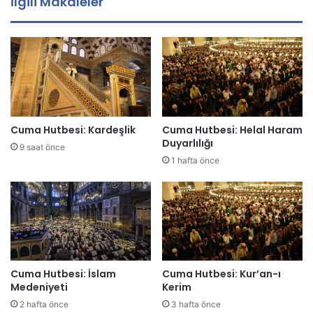
İlgili Makaleler
a
d
r
e
s
i
n
i
z
Cuma Hutbesi: Kardeşlik
Cuma Hutbesi: Helal Haram
i
Duyarlılığı
9 saat önce
g
1 hafta önce
i
r
i
n
i
z
Cuma Hutbesi: İslam
Cuma Hutbesi: Kur’an-ı
Medeniyeti
Kerim
2 hafta önce
3 hafta önce