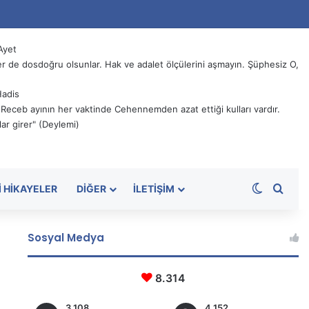
Ayet
 de dosdoğru olsunlar. Hak ve adalet ölçülerini aşmayın. Şüphesiz O,
Hadis
, Receb ayının her vaktinde Cehennemden azat ettiği kulları vardır.
ar girer" (Deylemi)
Dış görü
Aram
I HIKAYELER
DIĞER
İLETIŞIM
Sosyal Medya
8.314
3.108
4.152