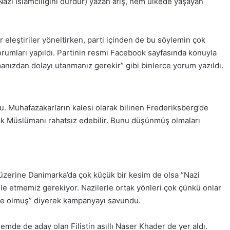
Nazi İslamcılığını durdur) yazan afiş, hem ülkede yaşayan
eleştiriler yöneltirken, parti içinden de bu söylemin çok
rumları yapıldı. Partinin resmi Facebook sayfasında konuyla
lmanızdan dolayı utanmanız gerekir” gibi binlerce yorum yazıldı.
du. Muhafazakarların kalesi olarak bilinen Frederiksberg’de
ok Müslümanı rahatsız edebilir. Bunu düşünmüş olmaları
 üzerine Danimarka’da çok küçük bir kesim de olsa “Nazi
le etmemiz gerekiyor. Nazilerle ortak yönleri çok çünkü onlar
nde olmuş” diyerek kampanyayı savundu.
nemde de aday olan Filistin asıllı Naser Khader de yer aldı.