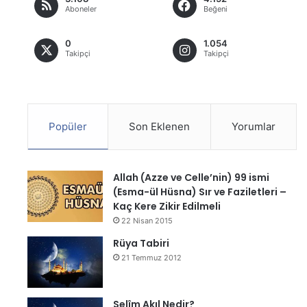
Aboneler
Beğeni
0
1.054
Takipçi
Takipçi
Popüler
Son Eklenen
Yorumlar
Allah (Azze ve Celle’nin) 99 ismi
(Esma-ül Hüsna) Sır ve Faziletleri –
Kaç Kere Zikir Edilmeli
22 Nisan 2015
Rüya Tabiri
21 Temmuz 2012
Selîm Akıl Nedir?