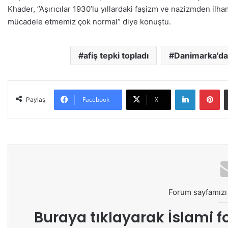
Khader, ”Aşırıcılar 1930’lu yıllardaki faşizm ve nazizmden ilha
mücadele etmemiz çok normal” diye konuştu.
afiş tepki topladı
Danimarka'da 
LinkedIn
Pinterest
Facebook
X
Paylaş
Forum sayfamızı 
Buraya tıklayarak
İslami f