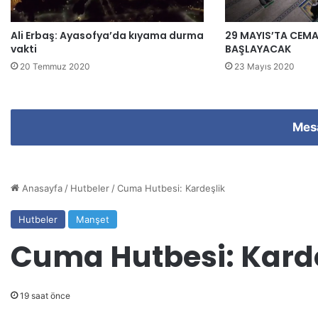
g
i
Ali Erbaş: Ayasofya’da kıyama durma
29 MAYIS’TA CEM
r
vakti
BAŞLAYACAK
i
n
20 Temmuz 2020
23 Mayıs 2020
i
z
Mes