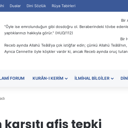
ihi
Dualar
Dini Sözlük
Rüya Tabirleri
Bir 
"Öyle ise emrolunduğun gibi dosdoğru ol. Beraberindeki tövbe edenler
yaptıklarınızı hakkıyla görür." (HUD/112)
Bir 
Receb ayında Allahü Teâlâ’ya çok istiğfar edin; çünkü Allahü Teâlâ’nın
Ayrıca Cennette öyle köşkler vardır ki, ancak Receb ayında oruç tutanl
SLAMI FORUM
KURÂN-I KERIM
İLMIHAL BILGILER
DIN
adı
arşıtı afiş tepki