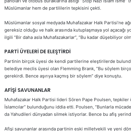
panoları ve otobüs duraklarına astığı ”Stop Nazi İslam isme” (
Müslümanlar hem de partililerin tepkisini çekti.
Müslümanlar sosyal medyada Muhafazakar Halk Partisi’ne ağır 
gereksiz olduğu ve halk arasında kutuplaşmaya yol açacağı yo
ilgili “Bir daha asla Muhafazakarlar”, ”Bu kadar düşebiliyor o
PARTİ ÜYELERİ DE ELEŞTİRDİ
Partinin birçok üyesi de kendi partilerine eleştirilerde bulun
belediye meclis üyesi olan Flemming Brank, ”Bu söylem birç
gerekirdi. Bence aşırıya kaçmış bir söylem” diye konuştu.
AFİŞİ SAVUNANLAR
Muhafazakar Halk Partisi lideri Sören Pape Poulsen, tepkiler
İslamcılar” bulunduğunu iddia etti. Poulsen, “Bunlarla mücade
da Yahudileri dünyadan silmek istiyorlar. Bence bu afiş yeri
Afişi savunanlar arasında partinin eski milletvekili ve yeni dö