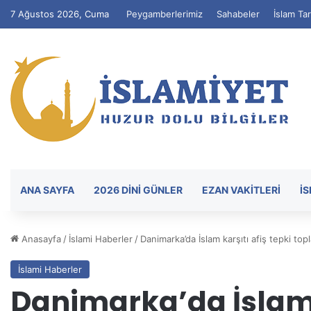
7 Ağustos 2026, Cuma
Peygamberlerimiz
Sahabeler
İslam Tar
ANA SAYFA
2026 DİNİ GÜNLER
EZAN VAKITLERI
İ
Anasayfa
/
İslami Haberler
/
Danimarka’da İslam karşıtı afiş tepki topl
İslami Haberler
Danimarka’da İslam k