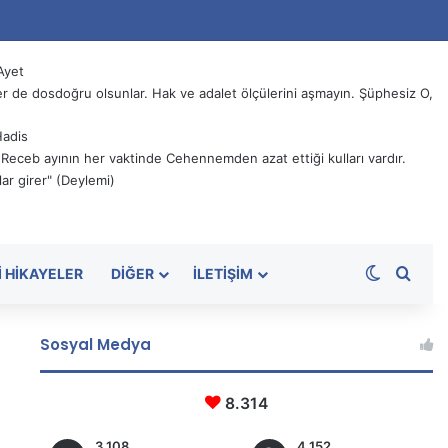
Ayet
 de dosdoğru olsunlar. Hak ve adalet ölçülerini aşmayın. Şüphesiz O,
Hadis
, Receb ayının her vaktinde Cehennemden azat ettiği kulları vardır.
ar girer" (Deylemi)
Dış görü
Aram
I HIKAYELER
DIĞER
İLETIŞIM
Sosyal Medya
8.314
3.108
4.152