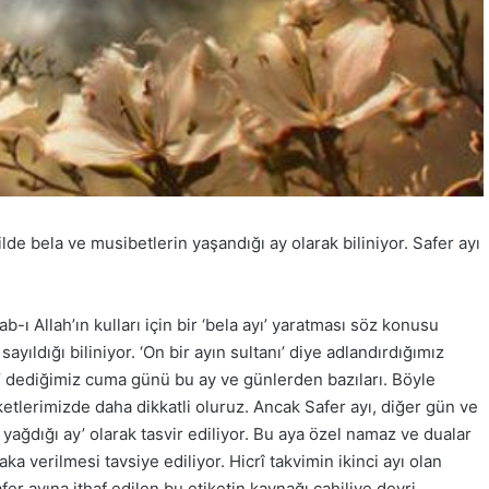
kilde bela ve musibetlerin yaşandığı ay olarak biliniyor. Safer ayı
b-ı Allah’ın kulları için bir ‘bela ayı’ yaratması söz konusu
yıldığı biliniyor. ‘On bir ayın sultanı’ diye adlandırdığımız
’ dediğimiz cuma günü bu ay ve günlerden bazıları. Böyle
etlerimizde daha dikkatli oluruz. Ancak Safer ayı, diğer gün ve
yağdığı ay’ olarak tasvir ediliyor. Bu aya özel namaz ve dualar
a verilmesi tavsiye ediliyor. Hicrî takvimin ikinci ayı olan
er ayına ithaf edilen bu etiketin kaynağı cahiliye devri