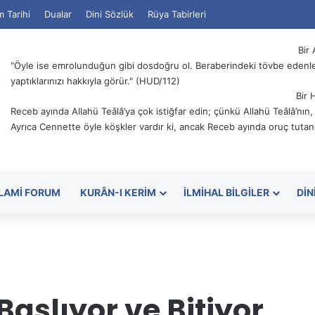
m Tarihi
Dualar
Dini Sözlük
Rüya Tabirleri
Bir 
"Öyle ise emrolunduğun gibi dosdoğru ol. Beraberindeki tövbe edenler
yaptıklarınızı hakkıyla görür." (HUD/112)
Bir 
Receb ayında Allahü Teâlâ’ya çok istiğfar edin; çünkü Allahü Teâlâ’nın
Ayrıca Cennette öyle köşkler vardır ki, ancak Receb ayında oruç tutanl
SLAMI FORUM
KURÂN-I KERIM
İLMIHAL BILGILER
DIN
aşlıyor ve Bitiyor