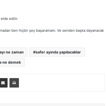
elde edilir.
n olmadan ben hiçbir şey başaramam. Ve senden başka dayanacak
 ayı ne zaman
safer ayında yapılacaklar
la ne demek
E-Posta ile paylaş
Yazdır