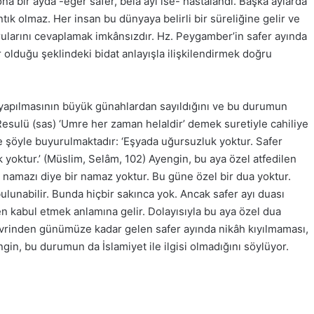
a bir ayda -eğer safer, bela ayı ise- hastalandı. Başka aylarda
tık olmaz. Her insan bu dünyaya belirli bir süreliğine gelir ve
rularını cevaplamak imkânsızdır. Hz. Peygamber’in safer ayında
r olduğu şeklindeki bidat anlayışla ilişkilendirmek doğru
e yapılmasının büyük günahlardan sayıldığını ve bu durumun
h Resulü (sas) ‘Umre her zaman helaldir’ demek suretiyle cahiliye
ise şöyle buyurulmaktadır: ‘Eşyada uğursuzluk yoktur. Safer
oktur.’ (Müslim, Selâm, 102) Ayengin, bu aya özel atfedilen
r namazı diye bir namaz yoktur. Bu güne özel bir dua yoktur.
unabilir. Bunda hiçbir sakınca yok. Ancak safer ayı duası
n kabul etmek anlamına gelir. Dolayısıyla bu aya özel dua
evrinden günümüze kadar gelen safer ayında nikâh kıyılmaması,
in, bu durumun da İslamiyet ile ilgisi olmadığını söylüyor.