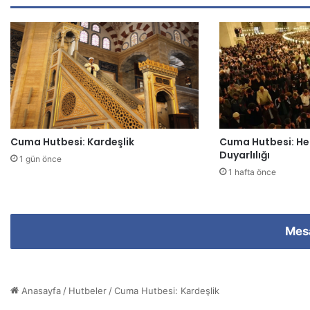
e
s
i
n
i
z
i
g
i
Cuma Hutbesi: Kardeşlik
Cuma Hutbesi: He
r
Duyarlılığı
i
1 gün önce
n
1 hafta önce
i
z
Mes