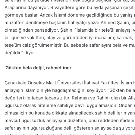
Araplarına dayanıyor. Rivayetlere göre bu ayda yaşanan çeşitli
görmeye başlar. Ancak İslamî döneme geçildiğinde bu yanlış alg
muzaffer’ denilmeye başlanır. İlahiyatçı yazar Ahmed Şahin, bi
olmadığından bahsediyor. Şahin, “İslam’da bir tefe’ül anlayışı
bir gün ve vakitten, olay ve görüntüden iyi manalar çıkarmak,
teşe’üm caiz görülmemiştir. Bu sebeple safer ayını bela ve m
değildir.” diyor.
‘Gökten bela değil, rahmet iner’
Çanakkale Onsekiz Mart Üniversitesi İlahiyat Fakültesi İslam 
anlayışın İslam diniyle bağdaşmadığını söylüyor: “Gökten bela 
değerleri ile taban tabana zıttır. Rahman ve Rahim olan bir All
uğursuz olarak niteleme cahiliye devri uygulamasıdır. Ondan ş
olması için bu konuda dikkate alınabilecek sahih delillerin yan
mevcut uğursuzluk anlayışını düzelten, onu reddeden ifadeler
safer ayının uğursuzluğuna delil gösteren anlayışa da şu yo