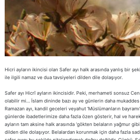
Hicri ayların ikincisi olan Safer ayı halk arasında yanlış bir şe
ile ilgili namaz ve dua tavsiyeleri dilden dile dolaşıyor.
Safer ayı Hicrî ayların ikincisidir. Peki, merhameti sonsuz Cena
olabilir mi… İslam dininde bazı ay ve günlerin daha mukaddes sa
Ramazan ayı, kandil geceleri veyahut ‘Müslümanların bayramı
günlerde ibadetlerimize daha fazla özen gösterir, hal ve harek
ayların tam aksine halk arasında ‘gökten belaların yağmur gibi 
dilden dile dolaşıyor. Belalardan korunmak için daha fazla sadak
safer ayını bu şekilde nitelendirmek doğru değildir. Çünkü, Saf