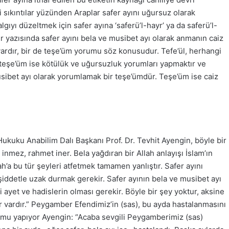
 sıkıntılar yüzünden Araplar safer ayını uğursuz olarak
ıyı düzeltmek için safer ayına ‘saferü’l-hayr’ ya da saferü’l-
r yazısında safer ayını bela ve musibet ayı olarak anmanın caiz
 vardır, bir de teşe’üm yorumu söz konusudur. Tefe’ül, herhangi
 teşe’üm ise kötülük ve uğursuzluk yorumları yapmaktır ve
usibet ayı olarak yorumlamak bir teşe’ümdür. Teşe’üm ise caiz
Hukuku Anabilim Dalı Başkanı Prof. Dr. Tevhit Ayengin, böyle bir
inmez, rahmet iner. Bela yağdıran bir Allah anlayışı İslam’ın
ah’a bu tür şeyleri atfetmek tamamen yanlıştır. Safer ayını
iddetle uzak durmak gerekir. Safer ayının bela ve musibet ayı
i ayet ve hadislerin olması gerekir. Böyle bir şey yoktur, aksine
 vardır.” Peygamber Efendimiz’in (sas), bu ayda hastalanmasını
rumu yapıyor Ayengin: “Acaba sevgili Peygamberimiz (sas)