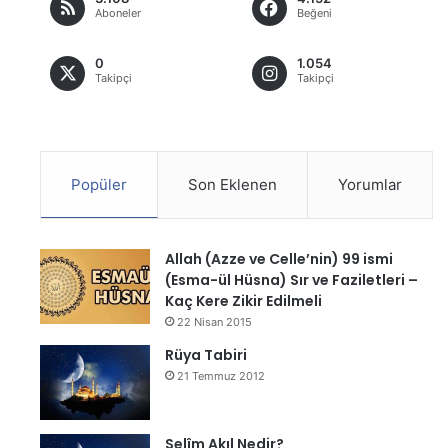
Aboneler
Beğeni
0
1.054
Takipçi
Takipçi
Popüler
Son Eklenen
Yorumlar
Allah (Azze ve Celle’nin) 99 ismi
(Esma-ül Hüsna) Sır ve Faziletleri –
Kaç Kere Zikir Edilmeli
22 Nisan 2015
Rüya Tabiri
21 Temmuz 2012
Selîm Akıl Nedir?