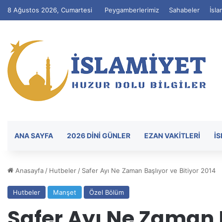
8 Ağustos 2026, Cumartesi
Peygamberlerimiz
Sahabeler
İsla
ANA SAYFA
2026 DİNİ GÜNLER
EZAN VAKITLERI
İ
Anasayfa
/
Hutbeler
/
Safer Ayı Ne Zaman Başlıyor ve Bitiyor 2014
Hutbeler
Manşet
Özel Bölüm
Safer Ayı Ne Zaman B