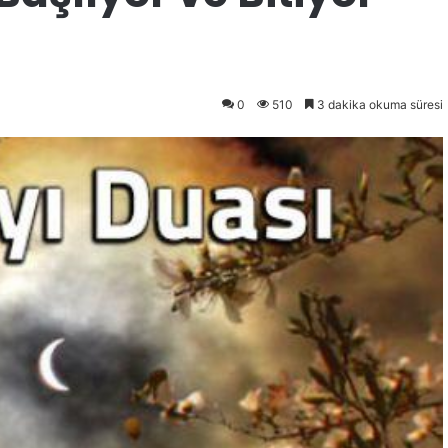
0
510
3 dakika okuma süresi