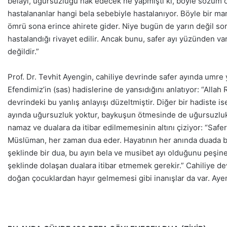
belayı, uğursuzluğu hak edecek ne yapmıştı ki, böyle sözüm on
hastalananlar hangi bela sebebiyle hastalanıyor. Böyle bir man
ömrü sona erince ahirete gider. Niye bugün de yarın değil so
hastalandığı rivayet edilir. Ancak bunu, safer ayı yüzünden va
değildir.”
Prof. Dr. Tevhit Ayengin, cahiliye devrinde safer ayında umr
Efendimiz’in (sas) hadislerine de yansıdığını anlatıyor: “Alla
devrindeki bu yanlış anlayışı düzeltmiştir. Diğer bir hadiste 
ayında uğursuzluk yoktur, baykuşun ötmesinde de uğursuzluk y
namaz ve dualara da itibar edilmemesinin altını çiziyor: “Safe
Müslüman, her zaman dua eder. Hayatının her anında duada bul
şeklinde bir dua, bu ayın bela ve musibet ayı olduğunu peşine
şeklinde dolaşan dualara itibar etmemek gerekir.” Cahiliye d
doğan çocuklardan hayır gelmemesi gibi inanışlar da var. Ayeng