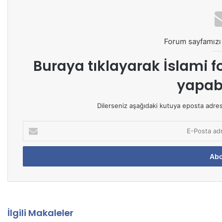
Forum sayfamızı 
Buraya tıklayarak
İslami f
yapabi
Dilerseniz aşağıdaki kutuya eposta adresin
E
-
P
o
s
t
a
a
d
İlgili Makaleler
r