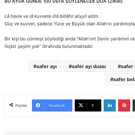
BU AYDA GÜNDE 100 DEFA SÖYLENECEK DUA (ZİKİR)
Lâ havle ve lâ kuvvete illâ billâhil aliyyil azîm.
Güç ve kuvvet, sadece Yüce ve Büyük olan Allah’ın yardımıyla 
Bir kişi bu cümleyi söylediği anda “Allah’ım! Senin yardımı
hiçbir şeyim yok” itirafında bulunmaktadır.
safer ayı
safer ayı duası
safer
safer be
LinkedIn
Pinterest
Facebook
X
Paylaş