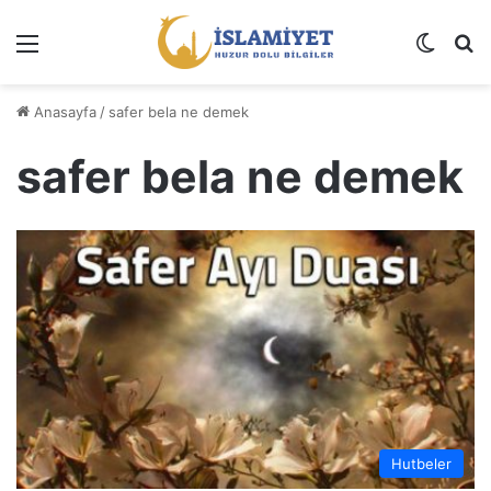
Menü
Dış gö
A
Anasayfa
/
safer bela ne demek
safer bela ne demek
Hutbeler