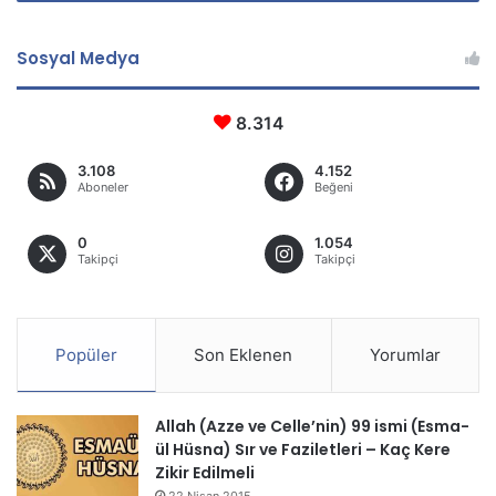
Sosyal Medya
8.314
3.108
4.152
Aboneler
Beğeni
0
1.054
Takipçi
Takipçi
Popüler
Son Eklenen
Yorumlar
Allah (Azze ve Celle’nin) 99 ismi (Esma-
ül Hüsna) Sır ve Faziletleri – Kaç Kere
Zikir Edilmeli
22 Nisan 2015