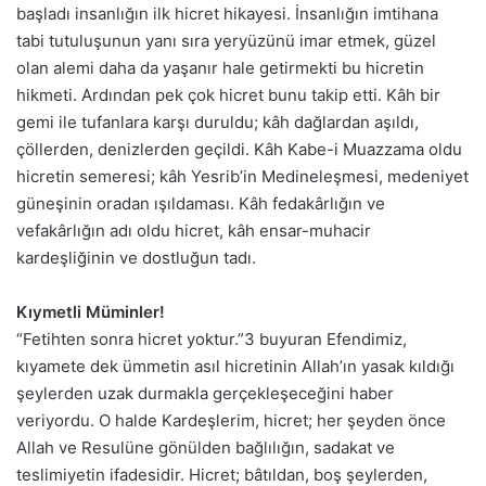
başladı insanlığın ilk hicret hikayesi. İnsanlığın imtihana
tabi tutuluşunun yanı sıra yeryüzünü imar etmek, güzel
olan alemi daha da yaşanır hale getirmekti bu hicretin
hikmeti. Ardından pek çok hicret bunu takip etti. Kâh bir
gemi ile tufanlara karşı duruldu; kâh dağlardan aşıldı,
çöllerden, denizlerden geçildi. Kâh Kabe-i Muazzama oldu
hicretin semeresi; kâh Yesrib’in Medineleşmesi, medeniyet
güneşinin oradan ışıldaması. Kâh fedakârlığın ve
vefakârlığın adı oldu hicret, kâh ensar-muhacir
kardeşliğinin ve dostluğun tadı.
Kıymetli Müminler!
“Fetihten sonra hicret yoktur.”3 buyuran Efendimiz,
kıyamete dek ümmetin asıl hicretinin Allah’ın yasak kıldığı
şeylerden uzak durmakla gerçekleşeceğini haber
veriyordu. O halde Kardeşlerim, hicret; her şeyden önce
Allah ve Resulüne gönülden bağlılığın, sadakat ve
teslimiyetin ifadesidir. Hicret; bâtıldan, boş şeylerden,