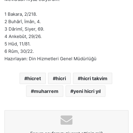
1 Bakara, 2/218.
2 Buhârî, İmân, 4.
3 Dârimî, Siyer, 69.
4 Ankebût, 29/26.
5 Hûd, 11/81.
6 Rûm, 30/22.
Hazırlayan: Din Hizmetleri Genel Müdürlüğü
hicret
hicri
hicri takvim
muharrem
yeni hicri yıl