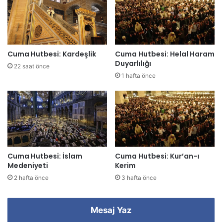
s
i
n
i
z
Cuma Hutbesi: Kardeşlik
Cuma Hutbesi: Helal Haram
i
Duyarlılığı
22 saat önce
g
1 hafta önce
i
r
i
n
i
z
Cuma Hutbesi: İslam
Cuma Hutbesi: Kur’an-ı
Medeniyeti
Kerim
2 hafta önce
3 hafta önce
Mesaj Yaz