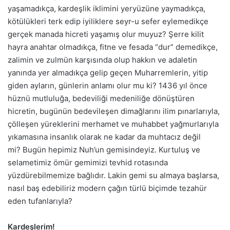
yaşamadıkça, kardeşlik iklimini yeryüzüne yaymadıkça,
kötülükleri terk edip iyiliklere seyr-u sefer eylemedikçe
gerçek manada hicreti yaşamış olur muyuz? Şerre kilit
hayra anahtar olmadıkça, fitne ve fesada “dur” demedikçe,
zalimin ve zulmün karşısında olup hakkın ve adaletin
yanında yer almadıkça gelip geçen Muharremlerin, yitip
giden ayların, günlerin anlamı olur mu ki? 1436 yıl önce
hüznü mutluluğa, bedeviliği medeniliğe dönüştüren
hicretin, bugünün bedevileşen dimağlarını ilim pınarlarıyla,
çölleşen yüreklerini merhamet ve muhabbet yağmurlarıyla
yıkamasına insanlık olarak ne kadar da muhtacız değil
mi? Bugün hepimiz Nuh’un gemisindeyiz. Kurtuluş ve
selametimiz ömür gemimizi tevhid rotasında
yüzdürebilmemize bağlıdır. Lakin gemi su almaya başlarsa,
nasıl baş edebiliriz modern çağın türlü biçimde tezahür
eden tufanlarıyla?
Kardeşlerim!