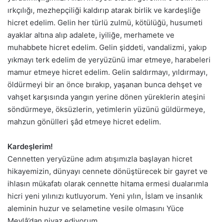
ırkçılığı, mezhepçiliği kaldırıp atarak birlik ve kardeşliğe
hicret edelim. Gelin her türlü zulmü, kötülüğü, husumeti
ayaklar altına alıp adalete, iyiliğe, merhamete ve
muhabbete hicret edelim. Gelin şiddeti, vandalizmi, yakıp
yıkmayı terk edelim de yeryüzünü imar etmeye, harabeleri
mamur etmeye hicret edelim. Gelin saldırmayı, yıldırmayı,
öldürmeyi bir an önce bırakıp, yaşanan bunca dehşet ve
vahşet karşısında yangın yerine dönen yüreklerin ateşini
söndürmeye, öksüzlerin, yetimlerin yüzünü güldürmeye,
mahzun gönülleri şâd etmeye hicret edelim.
Kardeşlerim!
Cennetten yeryüzüne adım atışımızla başlayan hicret
hikayemizin, dünyayı cennete dönüştürecek bir gayret ve
ihlasın mükafatı olarak cennette hitama ermesi dualarımla
hicri yeni yılınızı kutluyorum. Yeni yılın, İslam ve insanlık
aleminin huzur ve selametine vesile olmasını Yüce
Mevlâ’dan niyaz ediyorum.