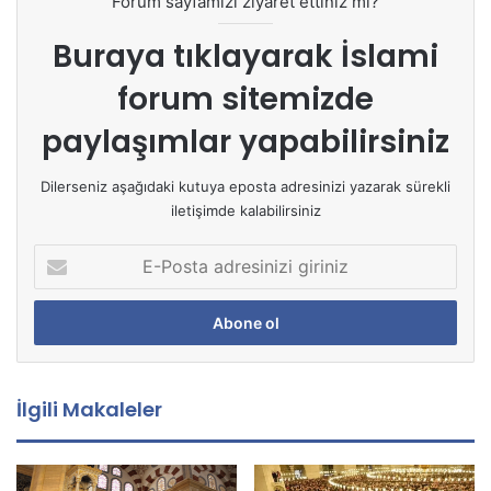
Forum sayfamızı ziyaret ettiniz mi?
Buraya tıklayarak
İslami
forum sitemizde
paylaşımlar yapabilirsiniz
Dilerseniz aşağıdaki kutuya eposta adresinizi yazarak sürekli
iletişimde kalabilirsiniz
E
-
P
o
s
t
a
İlgili Makaleler
a
d
r
e