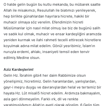
O halde gelin bugün bu kutlu mekanda, bu mübarek saatte
Allah ile misakımızı, Resulullah ile biatımızı yenileyerek,
hep birlikte günahlardan hayırlara hicrete, hakiki bir
muhacir olmaya söz verelim. Efendimizin hicreti
Müslümanlar için nasıl milat olmuş ise biz de bugünü salih
ve sadık kul olmak, muhacir ve ensar kardeşliğini aramızda
yeniden kurmak ve ilahi rahmeti tecelli ettirecek hicretlere
koyulmak adına milat edelim. Gönül yesribimiz, İslam’ın
nuruyla erdemi, ahlakı, insaniyeti temsil eden tenvir
edilmiş Medine olsun.
Aziz Kardeşlerim!
Gelin Hz. İbrahim gibi4 her daim Rabbimize olsun
yönelişimiz, hicretimiz. Gelin haramlardan, yanlışlardan,
gayr-i meşru duygu ve davranışlardan helal ve tertemiz bir
hayata Hz. Lût misali5 hicret edelim. Ardımıza bakmayalım,
asla geri dönmeyelim. Farklı ırk, dil ve renkte
yaratılmışlığımızı Allah’ın ayeti olarak görelim. 6 Gelin tüm