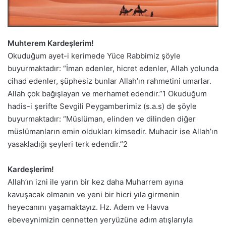
Muhterem Kardeşlerim!
Okuduğum ayet-i kerimede Yüce Rabbimiz şöyle
buyurmaktadır: “İman edenler, hicret edenler, Allah yolunda
cihad edenler, şüphesiz bunlar Allah’ın rahmetini umarlar.
Allah çok bağışlayan ve merhamet edendir.”1 Okuduğum
hadis-i şerifte Sevgili Peygamberimiz (s.a.s) de şöyle
buyurmaktadır: “Müslüman, elinden ve dilinden diğer
müslümanların emin oldukları kimsedir. Muhacir ise Allah’ın
yasakladığı şeyleri terk edendir.”2
Kardeşlerim!
Allah’ın izni ile yarın bir kez daha Muharrem ayına
kavuşacak olmanın ve yeni bir hicri yıla girmenin
heyecanını yaşamaktayız. Hz. Adem ve Havva
ebeveynimizin cennetten yeryüzüne adım atışlarıyla