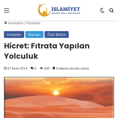
Menü
Dış gö
A
Anasayfa
/
Hutbeler
Hutbeler
Manşet
Özel Bölüm
Hicret: Fıtrata Yapılan
Yolculuk
27 Ekim 2014
0
495
3 dakika okuma süresi