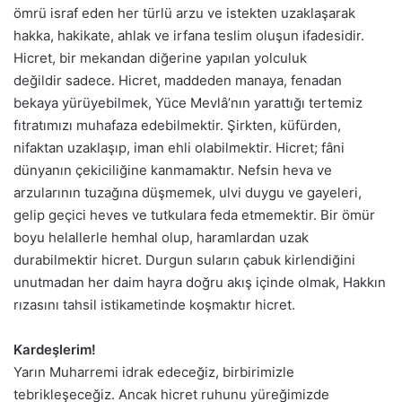
ömrü israf eden her türlü arzu ve istekten uzaklaşarak
hakka, hakikate, ahlak ve irfana teslim oluşun ifadesidir.
Hicret, bir mekandan diğerine yapılan yolculuk
değildir sadece. Hicret, maddeden manaya, fenadan
bekaya yürüyebilmek, Yüce Mevlâ’nın yarattığı tertemiz
fıtratımızı muhafaza edebilmektir. Şirkten, küfürden,
nifaktan uzaklaşıp, iman ehli olabilmektir. Hicret; fâni
dünyanın çekiciliğine kanmamaktır. Nefsin heva ve
arzularının tuzağına düşmemek, ulvi duygu ve gayeleri,
gelip geçici heves ve tutkulara feda etmemektir. Bir ömür
boyu helallerle hemhal olup, haramlardan uzak
durabilmektir hicret. Durgun suların çabuk kirlendiğini
unutmadan her daim hayra doğru akış içinde olmak, Hakkın
rızasını tahsil istikametinde koşmaktır hicret.
Kardeşlerim!
Yarın Muharremi idrak edeceğiz, birbirimizle
tebrikleşeceğiz. Ancak hicret ruhunu yüreğimizde